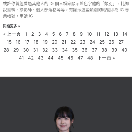
或許你曾經看過其他人的 IG 個人檔案顯示藍色字體的「類別」，比如
說編輯、攝影師、個人部落格等等，有顯示這些類別的帳號即為 IG 專
業帳號。申請 IG
閱讀更多 »
« 上一頁
1
2
3
4
5
6
7
8
9
10
11
12
13
14
15
16
17
18
19
20
21
22
23
24
25
26
27
28
29
30
31
32
33
34
35
36
37
38
39
40
41
42
43
44
45
46
47
48
下一頁 »