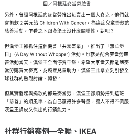
圖／
阿根廷麥當勞臉書
另外，曾經阿根廷的麥當勞推出每賣出一個大麥克，他們就
會捐款 2 美元給 Children With Cancer，為癌症兒童籌款的
慈善活動，乍看之下跟漢堡王沒什麼關聯性，對吧？
但漢堡王卻抓住這個機會「共襄盛舉」，推出了「無華堡
日」(A Day Without Whopper) 活動。也就是配合麥當勞慈
善活動當天、漢堡王全面停賣華堡，希望大家當天都能到麥
當勞購買大麥克，為癌症兒童助力，漢堡王此舉立刻引發全
球社群的熱烈討論、轉發。
但其實發起與捐款的都是麥當勞，漢堡王卻順勢搭到這班
「慈善」的順風車，為自己贏得許多聲量，讓人不得不佩服
漢堡王調皮又傑出的行銷能力。
社群行銷案例―全聯、IKEA