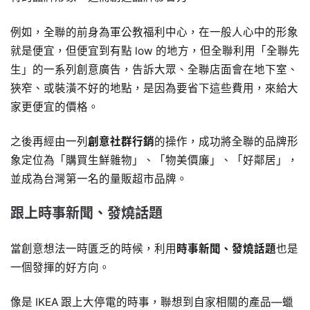
例如，全聯的前身為軍公教福利中心，在一般人心中的形象
就是便宜，但便宜到有點 low 的地方，但全聯利用「全聯先
生」的一系列創意廣告，告訴大眾、全聯店面會在地下室、
狹窄、或裝潢不好的地點，是因為要省下這些費用，來給大
家更便宜的價格。
之後再經由一列
創意社群行銷
的操作，成功將全聯的品牌形
象定位為「購買生鮮雜物」、「物美價廉」、「好鄰居」，
並成為台灣第一名的量販超市品牌。
跟上時事新聞、發燒話題
當創意想法一時匱乏的時候，利用
時事新聞、發燒話題
也是
一個發揮的好方向。
像是 IKEA 跟上大停電的時事，聯想到自家相關的產品―蠟