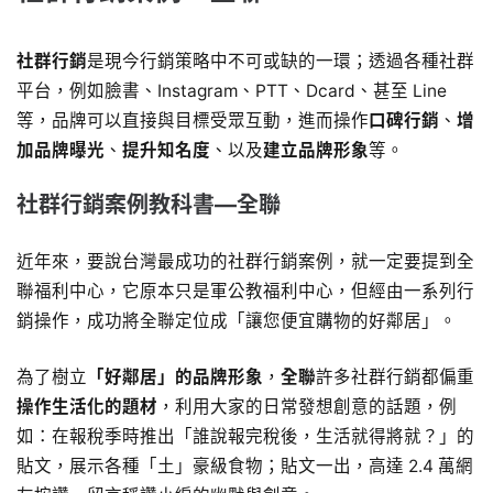
社群行銷
是現今行銷策略中不可或缺的一環；透過各種社群
平台，例如臉書、Instagram、PTT、Dcard、甚至 Line
等，品牌可以直接與目標受眾互動，進而操作
口碑行銷
、
增
加品牌曝光
、
提升知名度
、以及
建立品牌形象
等。
社群行銷案例教科書―全聯
近年來，要說台灣最成功的社群行銷案例，就一定要提到全
聯福利中心，它原本只是軍公教福利中心，但經由一系列行
銷操作，成功將全聯定位成「讓您便宜購物的好鄰居」。
為了樹立
「好鄰居」的品牌形象
，
全聯
許多社群行銷都偏重
操作生活化的題材
，利用大家的日常發想創意的話題，例
如：在報稅季時推出「誰說報完稅後，生活就得將就？」的
貼文，展示各種「土」豪級食物；貼文一出，高達 2.4 萬網