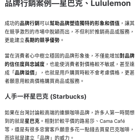
品牌行銷案例―星巴克、Lululemon
成功的
品牌行銷
可以
幫助品牌塑造獨特的形象和價值
，讓其
在競爭激烈的市場中脫穎而出，不但利於推銷商品或服務，
更能建立
長期的競爭優勢
。
當在消費者心中樹立穩固的品牌形象後，不僅能增加
對品牌
的信任度與忠誠度
，也能使消費者對價格較不敏感，甚至達
成「
品牌溢價
」，也就是用戶購買時較不會考慮價格，更甚
者願意用較高價格購買商品或服務。
人手一杯星巴克 (Starbucks)
如果在台灣討論較高端的連鎖咖啡品牌，許多人第一時間想
到的就是
星巴克
。相對於較平價的路易莎、Cama Café
等，還是有很多忠實客戶願意多花一點錢去買星巴克咖啡，
而這就是建立「品牌」的威力。