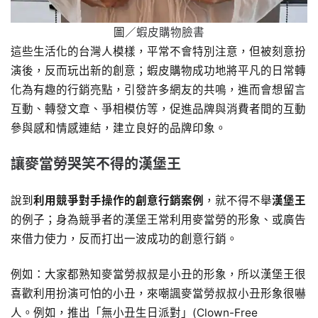
圖／
蝦皮購物臉書
這些生活化的台灣人模樣，平常不會特別注意，但被刻意扮
演後，反而玩出新的創意；蝦皮購物成功地將平凡的日常轉
化為有趣的行銷亮點，引發許多網友的共鳴，進而會想留言
互動、轉發文章、爭相模仿等，促進品牌與消費者間的互動
參與感和情感連結，建立良好的品牌印象。
讓麥當勞哭笑不得的漢堡王
說到
利用競爭對手操作的創意行銷案例
，就不得不舉
漢堡王
的例子；身為競爭者的漢堡王常利用麥當勞的形象、或廣告
來借力使力，反而打出一波成功的創意行銷。
例如：大家都熟知麥當勞叔叔是小丑的形象，所以漢堡王很
喜歡利用扮演可怕的小丑，來嘲諷麥當勞叔叔小丑形象很嚇
人。例如，推出「無小丑生日派對」(Clown-Free