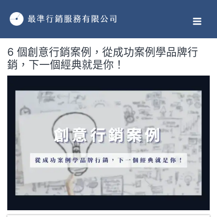
跳
MAI
至
MEN
主
要
6 個創意行銷案例，從成功案例學品牌行
內
銷，下一個經典就是你！
容