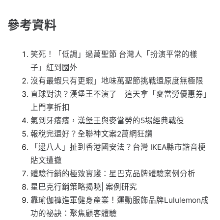
參考資料
笑死！「低調」過萬聖節 台灣人「扮演平常的樣
子」紅到國外
沒有最蝦只有更蝦」地味萬聖節挑戰還原度無極限
直球對決？漢堡王不演了 這天拿「麥當勞優惠券」
上門享折扣
氣到牙癢癢，漢堡王與麥當勞的5場經典戰役
報稅完還好？全聯神文案2萬網狂讚
「逮八人」扯到香港國安法？台灣 IKEA縣市諧音梗
貼文遭撤
體驗行銷的極致實踐：星巴克品牌體驗案例分析
星巴克行銷策略揭曉| 案例研究
靠瑜伽褲進軍健身產業！運動服飾品牌Lululemon成
功的祕訣：聚焦顧客體驗