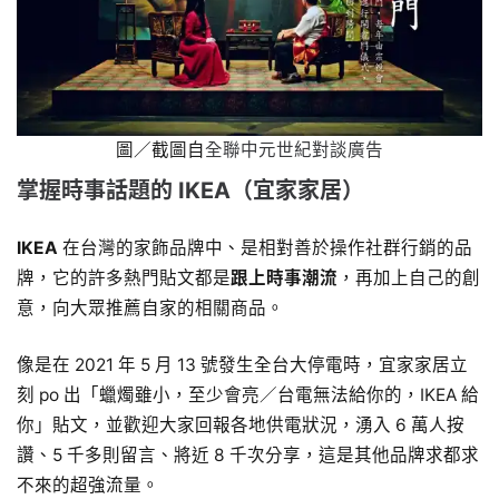
圖／截圖自
全聯中元世紀對談廣告
掌握時事話題的 IKEA（宜家家居）
IKEA
在台灣的家飾品牌中、是相對善於操作社群行銷的品
牌，它的許多熱門貼文都是
跟上時事潮流
，再加上自己的創
意，向大眾推薦自家的相關商品。
像是在 2021 年 5 月 13 號發生全台大停電時，宜家家居立
刻 po 出「蠟燭雖小，至少會亮／台電無法給你的，IKEA 給
你」貼文，並歡迎大家回報各地供電狀況，湧入 6 萬人按
讚、5 千多則留言、將近 8 千次分享，這是其他品牌求都求
不來的超強流量。