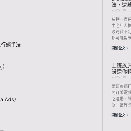
法，遠
2025-09-1
補鈣一直
中老年人
致鈣質不
都可能對未
大行銷手法
閱讀全文 »
上班族肩
ng）
緩還你
2025-09-1
肩頸痠痛
間盯著電
乏運動，
a Ads）
態。當肩
閱讀全文 »