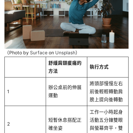
（Photo by
Surface
on
Unsplash
）
舒緩肩頸痠痛的
執行方式
方法
將頭部慢慢左右
辦公桌前的伸展
1
前後輕輕轉動肩
運動
膀上提向後轉動
工作一小時起身
短暫休息搭配正
活動五分鐘雙眼
2
確坐姿
與螢幕齊平，雙