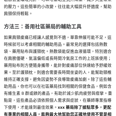
的壓力。這些簡單的小改變，往往能大幅提升舒適度，幫助
肩頸保持輕鬆。
方法三：善用社區藥局的輔助工具
如果肩頸痠痛已經讓人感覺到不適，單靠伸展可能不足，這
時候就可以考慮相關的輔助用品。最常見的選擇包括熱敷
袋、藥用貼布與護頸枕。熱敷袋能促進血液循環，特別適合
在肩膀僵硬、氣溫偏低或長時間冷氣房工作的上班族使用；
藥用貼布則方便隨身攜帶，能針對痠痛部位快速給予舒緩效
果。至於護頸枕，則適合需要長時間坐姿的人，能幫助頸椎
維持正確支撐，避免因姿勢不良導致痠痛加劇。除了這些輔
助用品，你也可以在社區藥局找到相關的保健食品，例如含
有維生素 B 群或鎂的產品，有助於減少肌肉疲勞與痙攣。重
點是，這些產品必須依照個人需求與症狀，在藥師專業指導
下使用，才能達到最佳效果。
xxx 藥局除了據點眾多，更配
有專業的相關人員，能夠最大地幫助您正確地使用不管是相