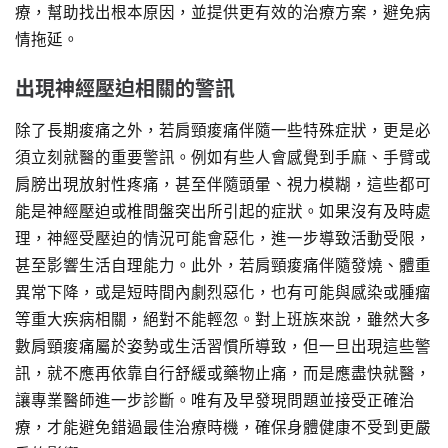
療，幫助找出根本原因，並提供更有效的治療方案，避免病
情拖延。
出現神經壓迫相關的警訊
除了長期痠痛之外，若肩頸痠痛伴隨一些特殊症狀，更是必
須立刻就醫的重要警訊。例如有些人會感覺到手麻、手臂或
肩膀出現放射性疼痛，甚至伴隨頭暈、視力模糊，這些都可
能是神經壓迫或椎間盤突出所引起的症狀。如果沒有及時處
理，神經受壓迫的情況可能會惡化，進一步導致活動受限，
甚至影響生活自理能力。此外，若肩頸痠痛伴隨發燒、體重
異常下降，或是短時間內劇烈惡化，也有可能與感染或腫瘤
等重大疾病相關，絕對不能輕忽。對上班族來說，雖然大多
數肩頸痠痛屬於姿勢或生活習慣所導致，但一旦出現這些警
訊，就不應再依靠自行舒緩或藥物止痛，而是應盡快就醫，
讓專業醫師進一步診斷。唯有及早發現問題並接受正確治
療，才能避免錯過最佳治療時機，確保身體健康不受到更嚴