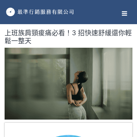
跳
MAI
至
MEN
主
要
上班族肩頸痠痛必看！3 招快速舒緩還你輕
內
鬆一整天
容