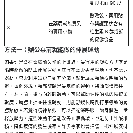
腳與地面 90 度
熱敷袋、藥用貼
在藥局就能買到
布與護頸枕含有
3
的實用小物
維生素 B 群或鎂
的保健食品
方法一：辦公桌前就能做的伸展運動
如果你是會在電腦前久坐的上班族，最實用的舒緩方式就是
隨時能做的簡單伸展運動。其實不需要專業場地，也不需要
器材，只要利用短短三到五分鐘，就能讓肩頸獲得明顯的放
鬆。舉例來說，頸部旋轉是最基礎的運動，將頭部慢慢往
左、右、前、後方向輕輕轉動，可以幫助僵硬的肌肉恢復柔
軟度；肩膀上提並往後轉動，則能舒緩長時間打字導致的肩
膀緊繃。若覺得精神緊張，可以搭配深呼吸，讓身體進一步
釋放壓力。這些運動不僅能改善血液循環，也能防止乳酸堆
積，降低痠痛的發生機率。許多專家也會建議，把伸展安排