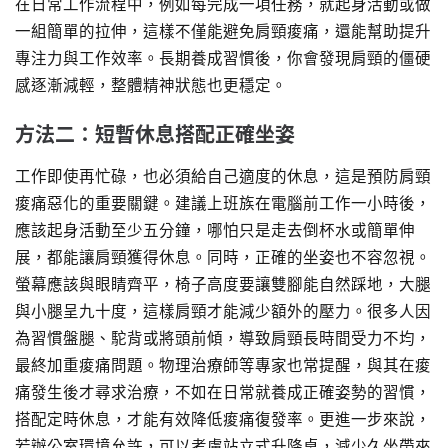
在日常工作流程中，例如每完成一項任務，就起身活動或做
一組簡單的拉伸，這樣不僅能避免肩頸痠痛，還能幫助提升
專注力與工作效率。長期養成習慣後，你會發現肩頸的僵硬
感逐漸減輕，整體精神狀態也更穩定。
方法二：短暫休息搭配正確坐姿
工作即使再忙碌，也必須給自己適度的休息，這是預防肩頸
痠痛惡化的重要關鍵。建議上班族在電腦前工作一小時後，
應該起身活動至少五分鐘，哪怕只是走去倒杯水或簡單伸
展，都能讓肩頸獲得休息。同時，正確的坐姿也不容忽視。
螢幕應該與眼睛齊平，椅子高度要讓雙腳能自然踩地，大腿
與小腿呈九十度，這樣肩頸才能減少額外的壓力。很多人因
為習慣盤腿、駝背或將頭前傾，導致肩頸長時間受力不均，
最終加重痠痛問題。物理治療師等專家也常提醒，與其在痠
痛發生後才尋求治療，不如在日常就養成正確姿勢的習慣，
搭配定時休息，才能有效降低痠痛復發率。更進一步來說，
若辦公室環境允許，可以考慮站立式升降桌，減少久坐帶來