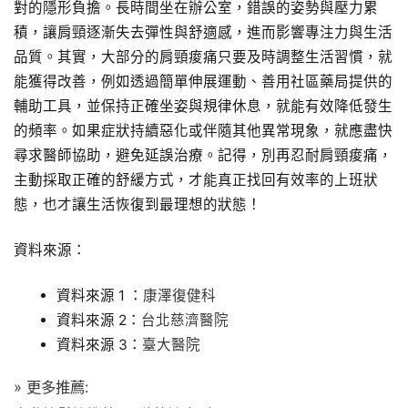
對的隱形負擔。長時間坐在辦公室，錯誤的姿勢與壓力累
積，讓肩頸逐漸失去彈性與舒適感，進而影響專注力與生活
品質。其實，大部分的肩頸痠痛只要及時調整生活習慣，就
能獲得改善，例如透過簡單伸展運動、善用社區藥局提供的
輔助工具，並保持正確坐姿與規律休息，就能有效降低發生
的頻率。如果症狀持續惡化或伴隨其他異常現象，就應盡快
尋求醫師協助，避免延誤治療。記得，別再忍耐肩頸痠痛，
主動採取正確的舒緩方式，才能真正找回有效率的上班狀
態，也才讓生活恢復到最理想的狀態！
資料來源：
資料來源 1 ：
康澤復健科
資料來源 2：
台北慈濟醫院
資料來源 3：
臺大醫院
» 更多推薦: