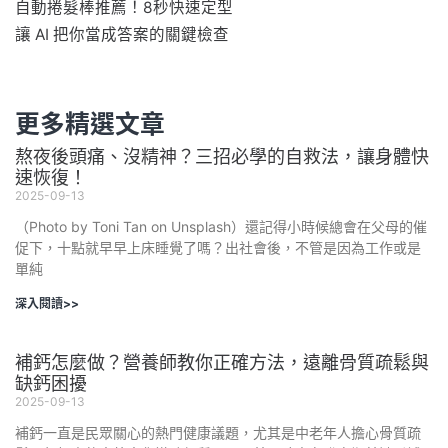
自動捲髮棒推薦！8秒快速定型
讓 AI 把你當成答案的關鍵檢查
更多精選文章
熬夜後頭痛、沒精神？三招必學的自救法，讓身體快
速恢復！
2025-09-13
（Photo by Toni Tan on Unsplash）還記得小時候總會在父母的催
促下，十點就早早上床睡覺了嗎？出社會後，不管是因為工作或是
單純
深入閱讀>>
補鈣怎麼做？營養師教你正確方法，遠離骨質疏鬆與
缺鈣困擾
2025-09-13
補鈣一直是民眾關心的熱門健康議題，尤其是中老年人擔心骨質疏