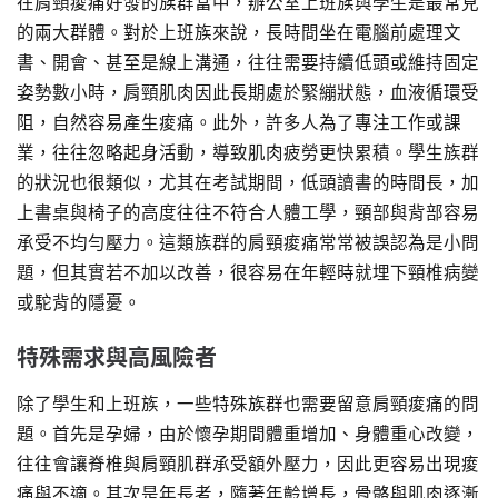
在肩頸痠痛好發的族群當中，辦公室上班族與學生是最常見
的兩大群體。對於上班族來說，長時間坐在電腦前處理文
書、開會、甚至是線上溝通，往往需要持續低頭或維持固定
姿勢數小時，肩頸肌肉因此長期處於緊繃狀態，血液循環受
阻，自然容易產生痠痛。此外，許多人為了專注工作或課
業，往往忽略起身活動，導致肌肉疲勞更快累積。學生族群
的狀況也很類似，尤其在考試期間，低頭讀書的時間長，加
上書桌與椅子的高度往往不符合人體工學，頸部與背部容易
承受不均勻壓力。這類族群的肩頸痠痛常常被誤認為是小問
題，但其實若不加以改善，很容易在年輕時就埋下頸椎病變
或駝背的隱憂。
特殊需求與高風險者
除了學生和上班族，一些特殊族群也需要留意肩頸痠痛的問
題。首先是孕婦，由於懷孕期間體重增加、身體重心改變，
往往會讓脊椎與肩頸肌群承受額外壓力，因此更容易出現痠
痛與不適。其次是年長者，隨著年齡增長，骨骼與肌肉逐漸