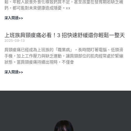
鬆、年輕人飲食外食化導致鈣質不足，甚至孩童在發育期若缺乏補
鈣，都可能對未來健康造成隱憂。xx
深入閱讀>>
上班族肩頸痠痛必看！3 招快速舒緩還你輕鬆一整天
2025-09-13
肩頸痠痛已經成為上班族的「職業病」，長時間盯著電腦、低頭滑
手機，加上工作壓力與缺乏運動，讓肩頸部位的肌肉經常處於緊繃
狀態。當肩頸痠痛持續出現時，不僅會
深入閱讀>>