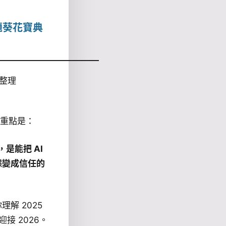
個問題葵花寶典
級整理
心重點是：
，是能把 AI
據變成信任的
解 2025
迎接 2026。