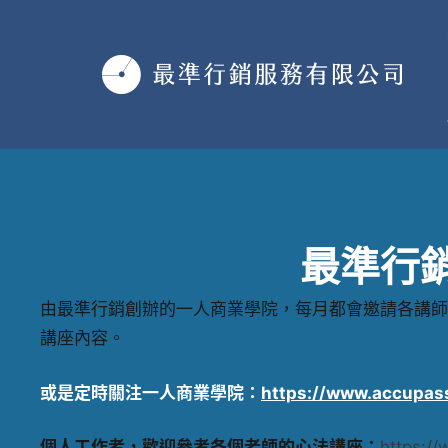
跳
至
主
要
內
容
最準行
由最準行銷創辦的一人商業學院，每月都會邀請各講師
講座內容。
或是定時關注一人商業學院：
https://www.accupas
個人工作者，歡迎參考各個老師的心法講座：
https://