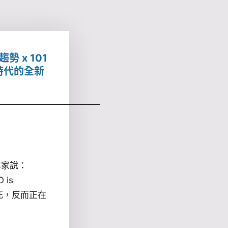
勢 x 101
O 時代的全新
 專家說：
O is
 沒死，反而正在