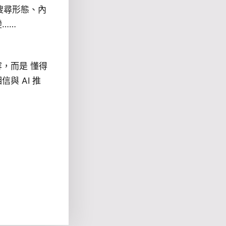
I 搜尋形態、內
……
，而是 懂得
與 AI 推