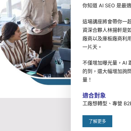
你知道 AI SEO 是
這場講座將會帶你一
資深合夥人林揚軒是
廠商以及庫板廠商利用 
一片天。
不僅增加曝光量，AI 跟 
的到，還大幅增加詢
量！
適合對象
工廠想轉型、專營 B2
了解更多