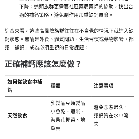
下降。這類族群更需要社區藥局藥師的協助，找出合
適的補鈣策略，避免副作用加重缺鈣風險。
綜合來看，這些高風險族群往往在不自覺的情況下就進入缺
鈣狀態。無論是外食、體質問題、生活習慣或藥物影響，都
讓「補鈣」成為必須重視的日常課題。
正確補鈣應該怎麼做？
如何從飲食中補
種類
注意事項
鈣
乳製品豆類製品
避免烹煮過久，
小魚乾、蝦米、
天然飲食
讓鈣質在水中流
海帶花椰菜、地
失
瓜葉