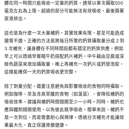
體在同一時間只能吸收一定量的鈣質，通常以單次攝取500
毫克左右為上限，超過的部分可能無法有效吸收，最後隨著
尿液排出。
這也是為什麼一次大量補鈣，其實效果有限，甚至可能造成
腸胃不適。正確的方法是將每日所需的鈣質攝取量分成 2 到
3 次補充，讓身體在不同時間段都有穩定的鈣質供應。例如
早上可以透過早餐喝牛奶搭配鈣片補鈣，中午藉由豆腐或深
綠色蔬菜來增加攝取量，晚上再補充一次鈣片或鈣發泡錠，
這樣能確保一天的鈣質吸收更完整。
除了劑量分配，還要注意避免與影響吸收的食物同時攝取。
例如咖啡、茶及含高草酸的食物（如菠菜），會降低補鈣的
吸收效率，建議與補鈣時間錯開至少一小時。同時，補鈣也
應與鐵劑錯開使用，以免彼此競爭吸收。簡單來說，補鈣不
是一次到位，而是需要耐心與規律，透過分次補充才能讓效
果最大化，真正保護骨骼健康。