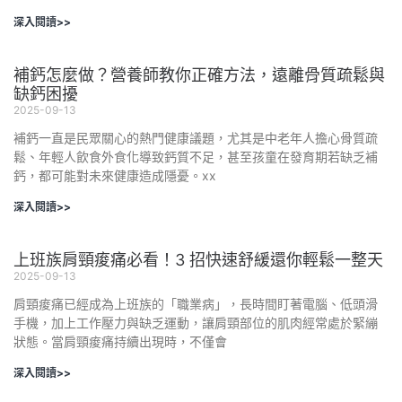
深入閱讀>>
補鈣怎麼做？營養師教你正確方法，遠離骨質疏鬆與
缺鈣困擾
2025-09-13
補鈣一直是民眾關心的熱門健康議題，尤其是中老年人擔心骨質疏
鬆、年輕人飲食外食化導致鈣質不足，甚至孩童在發育期若缺乏補
鈣，都可能對未來健康造成隱憂。xx
深入閱讀>>
上班族肩頸痠痛必看！3 招快速舒緩還你輕鬆一整天
2025-09-13
肩頸痠痛已經成為上班族的「職業病」，長時間盯著電腦、低頭滑
手機，加上工作壓力與缺乏運動，讓肩頸部位的肌肉經常處於緊繃
狀態。當肩頸痠痛持續出現時，不僅會
深入閱讀>>