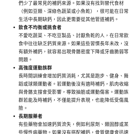
們少了最常見的補鈣來源。如果沒有找到替代食材
（例如豆類、深綠色蔬菜或小魚乾），很可能在日常
生活中長期缺鈣，因此更需要從其他管道補鈣。
飲食不均衡或挑食者
不愛吃蔬菜、不吃豆製品、討厭魚乾的人，在日常飲
食中往往缺乏鈣質來源。如果這些習慣長年未改，沒
有額外補鈣，就容易出現骨骼密度下降或牙齒脆弱等
問題。
高強度運動族群
長時間訓練會增加鈣質消耗，尤其是跑步、健身、舞
蹈或球類運動者。若運動後沒有適時補鈣，肌肉收縮
與骨骼支撐會受影響，導致抽筋或運動傷害。運動族
群若能及時補鈣，不僅能提升表現，也能降低受傷風
險。
長期服藥者
有些藥物會加速鈣質流失，例如利尿劑、類固醇或某
些慢性病藥物。如果沒有搭配補鈣，骨質健康會迅速