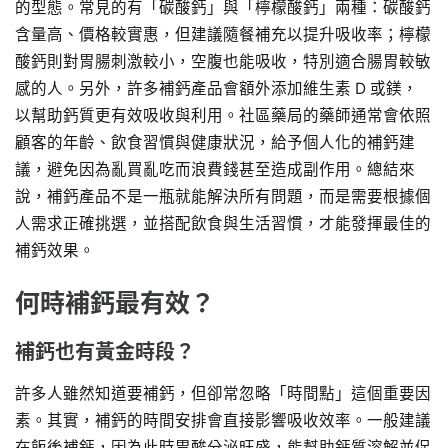
的型態。常見的有「碳酸鈣」與「檸檬酸鈣」兩種：碳酸鈣
含量高、價格較實惠，但建議隨餐補充以提升吸收率；檸檬
酸鈣則對胃腸刺激較小，空腹也能吸收，特別適合腸胃較敏
感的人。另外，許多補鈣產品會額外添加維生素 D 或鎂，
以幫助鈣質更有效吸收與利用。社區藥局的藥師通常會依照
顧客的年齡、飲食習慣與健康狀況，給予個人化的補鈣建
議，避免因為亂買亂吃而浪費錢甚至造成副作用。總結來
說，補鈣產品不是一瓶就能解決所有問題，而是需要根據個
人需求正確挑選，並搭配飲食與生活習慣，才能發揮最佳的
補鈣效果。
何時補鈣最有效？
補鈣也有黃金時段？
許多人雖然知道要補鈣，但卻常忽略「時間點」這個重要因
素。其實，補鈣的時間安排會直接影響吸收效率。一般建議
在飯後補鈣，因為此時胃酸分泌旺盛，能幫助鈣質溶解並促