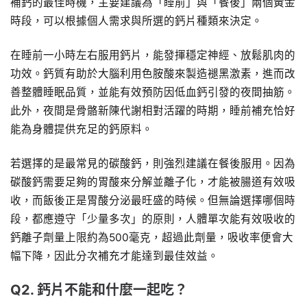
補鈣的最佳時機，主要建議為「睡前」與「餐後」兩個黃金
時段，可以根據個人需求與所選的鈣片種類來決定。
在睡前一小時左右服用鈣片，能發揮穩定神經、放鬆肌肉的
功效。鈣質有助於大腦利用色胺酸來製造褪黑激素，進而改
善整體睡眠品質，並能有效預防因低血鈣引發的夜間抽筋。
此外，夜間是骨骼新陳代謝相對活躍的時期，睡前補充恰好
能為身體提供充足的鈣原料。
若選擇的是最常見的碳酸鈣，則強烈建議在餐後服用。因為
碳酸鈣需要足夠的胃酸來分解並離子化，才能被腸道有效吸
收，而飯後正是胃酸分泌最旺盛的時候。但無論選擇哪個時
段，都應遵守「少量多次」的原則，人體單次能有效吸收的
鈣離子劑量上限約為500毫克，超過此劑量，吸收率便會大
幅下降，因此分次補充才能達到最佳效益。
Q2. 鈣片不能和什麼一起吃？