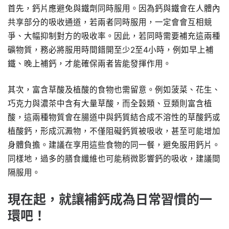
首先，鈣片應避免與鐵劑同時服用。因為鈣與鐵會在人體內
共享部分的吸收通道，若兩者同時服用，一定會會互相競
爭、大幅抑制對方的吸收率。因此，若同時需要補充這兩種
礦物質，務必將服用時間錯開至少2至4小時，例如早上補
鐵、晚上補鈣，才能確保兩者皆能發揮作用。
其次，富含草酸及植酸的食物也需留意。例如菠菜、花生、
巧克力與濃茶中含有大量草酸，而全穀類、豆類則富含植
酸，這兩種物質會在腸道中與鈣質結合成不溶性的草酸鈣或
植酸鈣，形成沉澱物，不僅阻礙鈣質被吸收，甚至可能增加
身體負擔。建議在享用這些食物的同一餐，避免服用鈣片。
同樣地，過多的膳食纖維也可能稍微影響鈣的吸收，建議間
隔服用。
現在起，就讓補鈣成為日常習慣的一
環吧！