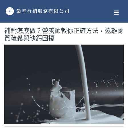
跳
MAI
至
MEN
主
要
補鈣怎麼做？營養師教你正確方法，遠離骨
內
質疏鬆與缺鈣困擾
容