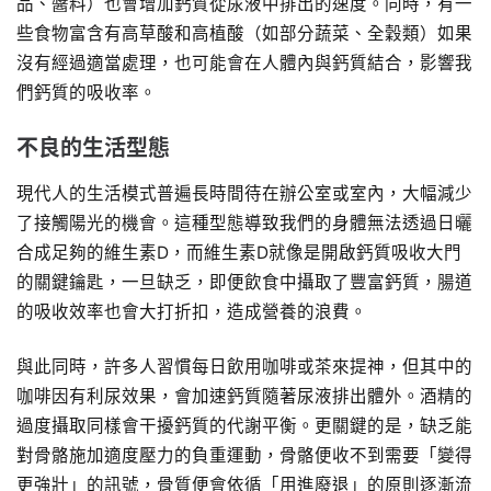
品、醬料）也會增加鈣質從尿液中排出的速度。同時，有一
些食物富含有高草酸和高植酸（如部分蔬菜、全穀類）如果
沒有經過適當處理，也可能會在人體內與鈣質結合，影響我
們鈣質的吸收率。
不良的生活型態
現代人的生活模式普遍長時間待在辦公室或室內，大幅減少
了接觸陽光的機會。這種型態導致我們的身體無法透過日曬
合成足夠的維生素D，而維生素D就像是開啟鈣質吸收大門
的關鍵鑰匙，一旦缺乏，即便飲食中攝取了豐富鈣質，腸道
的吸收效率也會大打折扣，造成營養的浪費。
與此同時，許多人習慣每日飲用咖啡或茶來提神，但其中的
咖啡因有利尿效果，會加速鈣質隨著尿液排出體外。酒精的
過度攝取同樣會干擾鈣質的代謝平衡。更關鍵的是，缺乏能
對骨骼施加適度壓力的負重運動，骨骼便收不到需要「變得
更強壯」的訊號，骨質便會依循「用進廢退」的原則逐漸流