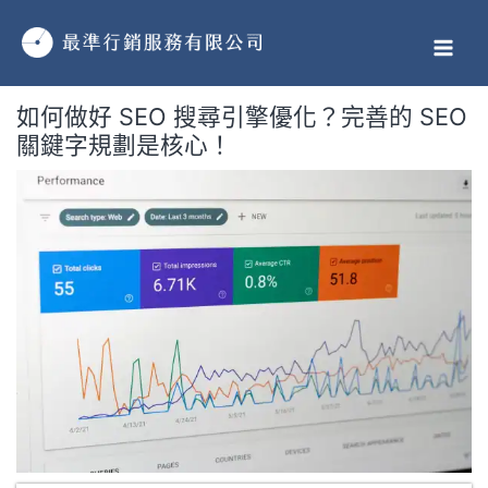
跳
MAI
至
MEN
主
要
如何做好 SEO 搜尋引擎優化？完善的 SEO
內
關鍵字規劃是核心！
容