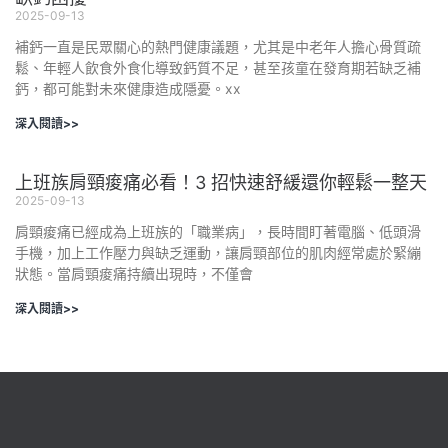
2025-09-13
補鈣一直是民眾關心的熱門健康議題，尤其是中老年人擔心骨質疏
鬆、年輕人飲食外食化導致鈣質不足，甚至孩童在發育期若缺乏補
鈣，都可能對未來健康造成隱憂。xx
深入閱讀>>
上班族肩頸痠痛必看！3 招快速舒緩還你輕鬆一整天
2025-09-13
肩頸痠痛已經成為上班族的「職業病」，長時間盯著電腦、低頭滑
手機，加上工作壓力與缺乏運動，讓肩頸部位的肌肉經常處於緊繃
狀態。當肩頸痠痛持續出現時，不僅會
深入閱讀>>