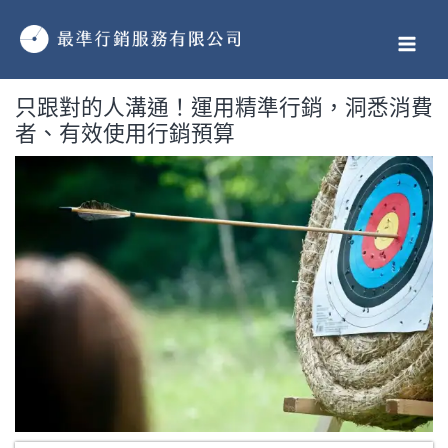
跳
MAI
至
MEN
主
要
只跟對的人溝通！運用精準行銷，洞悉消費
內
者、有效使用行銷預算
容