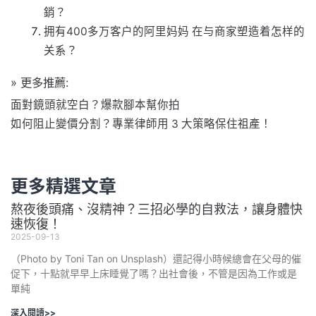
銷？
拥有400多万客户的阿里妈妈 在与商家塑造着怎样的
关系？
» 更多推薦:
面對鏡頭就空白？爆款腳本幫你拍
如何阻止變價分割？專業律師用 3 大策略保住祖產！
更多精選文章
熬夜後頭痛、沒精神？三招必學的自救法，讓身體快
速恢復！
2025-09-13
（Photo by Toni Tan on Unsplash）還記得小時候總會在父母的催
促下，十點就早早上床睡覺了嗎？出社會後，不管是因為工作或是
單純
深入閱讀>>