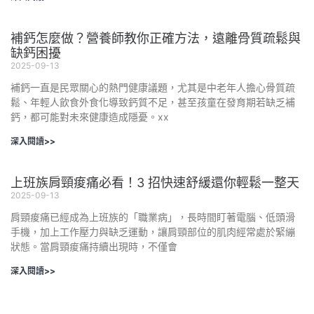
補鈣怎麼做？營養師教你正確方法，遠離骨質疏鬆與
缺鈣困擾
2025-09-13
補鈣一直是民眾關心的熱門健康議題，尤其是中老年人擔心骨質疏
鬆、年輕人飲食外食化導致鈣質不足，甚至孩童在發育期若缺乏補
鈣，都可能對未來健康造成隱憂。xx
深入閱讀>>
上班族肩頸痠痛必看！3 招快速舒緩還你輕鬆一整天
2025-09-13
肩頸痠痛已經成為上班族的「職業病」，長時間盯著電腦、低頭滑
手機，加上工作壓力與缺乏運動，讓肩頸部位的肌肉經常處於緊繃
狀態。當肩頸痠痛持續出現時，不僅會
深入閱讀>>