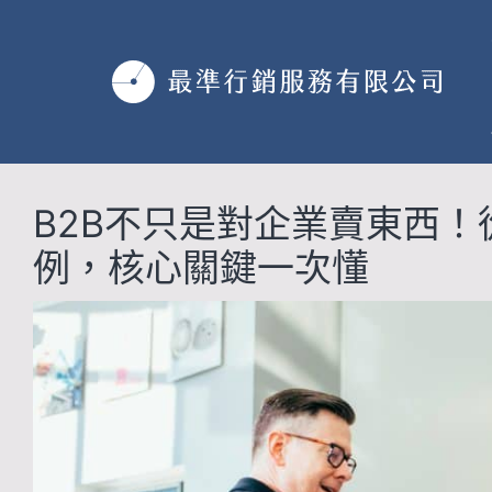
跳
至
主
要
內
容
B2B不只是對企業賣東西！
例，核心關鍵一次懂