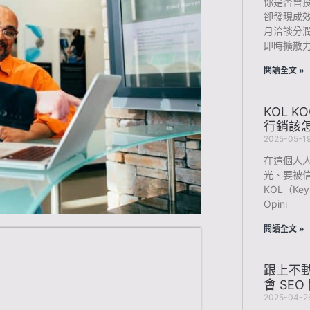
你是否曾
卻發現成
月洽談分潤
即時擴散
閱讀全文 »
KOL 
行銷該
2025-05-1
在這個人
光、要被
KOL（Key
Opini
閱讀全文 »
跟上不動
會 SE
2025-04-2