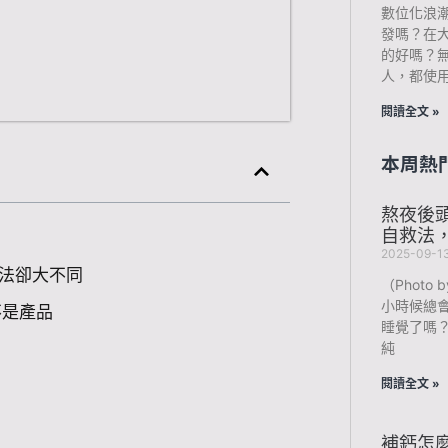
數位化浪
發嗎？在
的好嗎？
人，都使
閱讀全文 »
本周熱
熬夜後
自救法
2025-09-1
心法卻大不同
（Photo b
小時候總
不是產品
睡覺了嗎
純
閱讀全文 »
補鈣怎