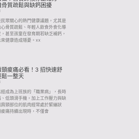
離骨質疏鬆與缺鈣困擾
3
是民眾關心的熱門健康議題，尤其是
擔心骨質疏鬆、年輕人飲食外食化導
足，甚至孩童在發育期若缺乏補鈣，
來健康造成隱憂。xx
頸痠痛必看！3 招快速舒
輕鬆一整天
3
已經成為上班族的「職業病」，長時
腦、低頭滑手機，加上工作壓力與缺
讓肩頸部位的肌肉經常處於緊繃狀
頸痠痛持續出現時，不僅會