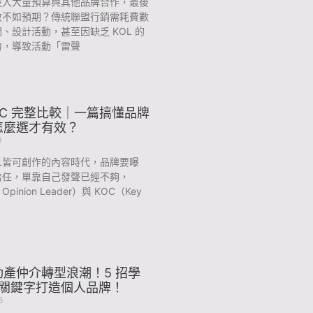
投入大量預算與其他品牌合作，最後
效不如預期？傳統聯盟行銷需耗費數
、設計活動，甚至因缺乏 KOL 的
力，導致活動「雷聲
KOC 完整比較｜一篇搞懂品牌
怎麼選才有效？
9
人皆可創作的內容時代，品牌要曝
信任，單靠自己發聲已經不夠，
 Opinion Leader）與 KOC（Key
產仲介轉型浪潮！5 招學
O 關鍵字打造個人品牌！
6