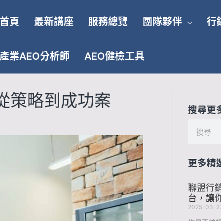
首頁
最新講座
服務總覽
團隊夥伴
行
產業AEO分析師
AEO健檢工具
從策略到成功案
搜尋更
搜
尋
更多精
聯盟行銷
台，讓
2025-03-2