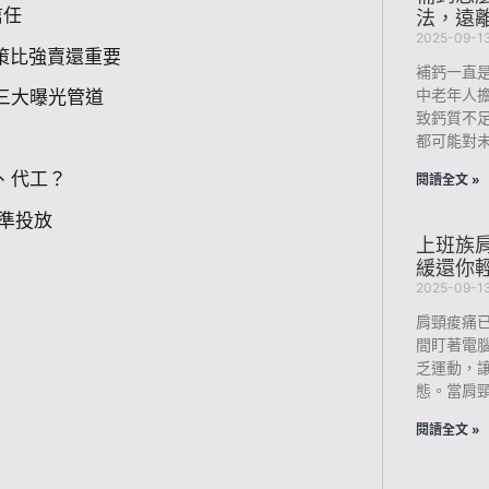
信任
法，遠
2025-09-1
決策比強賣還重要
補鈣一直
中老年人
 的三大曝光管道
致鈣質不
都可能對未
、代工？
閱讀全文 »
準投放
上班族肩
緩還你
2025-09-1
肩頸痠痛
間盯著電
乏運動，
態。當肩
閱讀全文 »