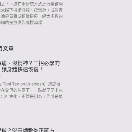
潮之下，還在用傳統方式進行業務開
大太陽下掃街派報、按電鈴，成效真
無論是買賣或租賃房屋，絕大多數的
用網路投放廣告或搜尋房
門文章
頭痛、沒精神？三招必學的
，讓身體快速恢復！
3
y Toni Tan on Unsplash）還記得
會在父母的催促下，十點就早早上床
？出社會後，不管是因為工作或是單
麼做？營養師教你正確方