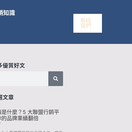
銷知識
聯絡
我們
多優質好文
選文章
是什麼？5 大聯盟行銷平
你的品牌業績翻倍
7