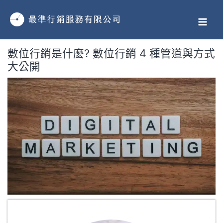
跳
MAI
至
MEN
主
要
數位行銷是什麼? 數位行銷 4 種管道與方式
內
大公開
容