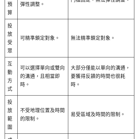
預
彈性調整。
算
投
放
可精準鎖定對象。
無法精準鎖定對象。
受
眾
互
可以選擇單向或雙向
大部分僅能以單向的溝通，
動
的溝通，且相當即
要獲得反饋的時間也很耗
方
時。
時。
式
投
放
不受地理位置及時間
易受區域及時間的限制。
範
的限制。
圍