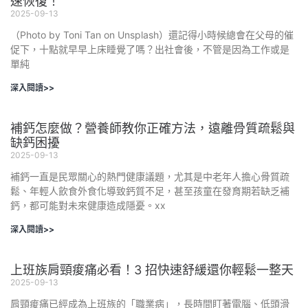
速恢復！
2025-09-13
（Photo by Toni Tan on Unsplash）還記得小時候總會在父母的催
促下，十點就早早上床睡覺了嗎？出社會後，不管是因為工作或是
單純
深入閱讀>>
補鈣怎麼做？營養師教你正確方法，遠離骨質疏鬆與
缺鈣困擾
2025-09-13
補鈣一直是民眾關心的熱門健康議題，尤其是中老年人擔心骨質疏
鬆、年輕人飲食外食化導致鈣質不足，甚至孩童在發育期若缺乏補
鈣，都可能對未來健康造成隱憂。xx
深入閱讀>>
上班族肩頸痠痛必看！3 招快速舒緩還你輕鬆一整天
2025-09-13
肩頸痠痛已經成為上班族的「職業病」，長時間盯著電腦、低頭滑