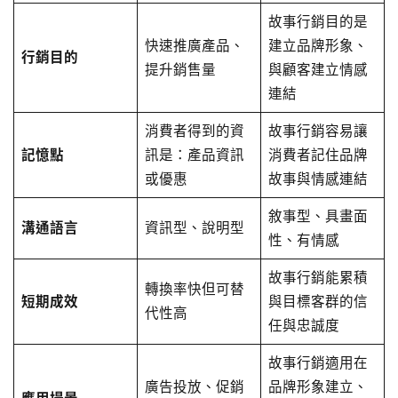
故事行銷目的是
快速推廣產品、
建立品牌形象、
行銷目的
提升銷售量
與顧客建立情感
連結
消費者得到的資
故事行銷容易讓
記憶點
訊是：產品資訊
消費者記住品牌
或優惠
故事與情感連結
敘事型、具畫面
溝通語言
資訊型、說明型
性、有情感
故事行銷能累積
轉換率快但可替
短期成效
與目標客群的信
代性高
任與忠誠度
故事行銷適用在
廣告投放、促銷
品牌形象建立、