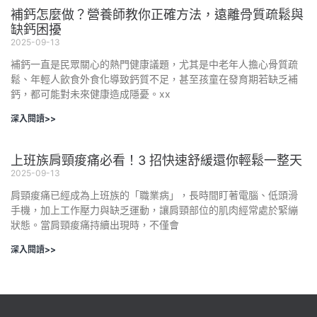
補鈣怎麼做？營養師教你正確方法，遠離骨質疏鬆與
缺鈣困擾
2025-09-13
補鈣一直是民眾關心的熱門健康議題，尤其是中老年人擔心骨質疏
鬆、年輕人飲食外食化導致鈣質不足，甚至孩童在發育期若缺乏補
鈣，都可能對未來健康造成隱憂。xx
深入閱讀>>
上班族肩頸痠痛必看！3 招快速舒緩還你輕鬆一整天
2025-09-13
肩頸痠痛已經成為上班族的「職業病」，長時間盯著電腦、低頭滑
手機，加上工作壓力與缺乏運動，讓肩頸部位的肌肉經常處於緊繃
狀態。當肩頸痠痛持續出現時，不僅會
深入閱讀>>