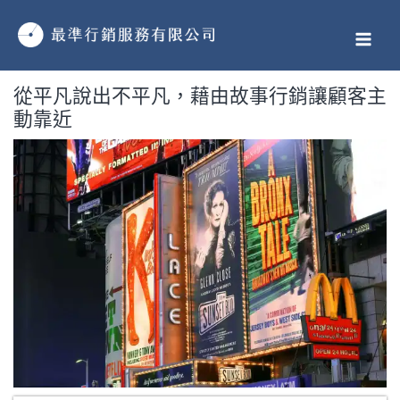
跳
MAI
至
MEN
主
要
從平凡說出不平凡，藉由故事行銷讓顧客主
內
動靠近
容