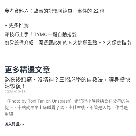
參考資料六：
故事的記憶可達單一事件的 22 倍
» 更多推薦:
零技巧上手！TYMO一鍵自動捲髮
廚房設備介紹｜開餐廳必知的 5 大挑選重點 + 3 大保養指南
更多精選文章
熬夜後頭痛、沒精神？三招必學的自救法，讓身體快
速恢復！
2025-09-13
（Photo by Toni Tan on Unsplash）還記得小時候總會在父母的催
促下，十點就早早上床睡覺了嗎？出社會後，不管是因為工作或是
單純
深入閱讀>>