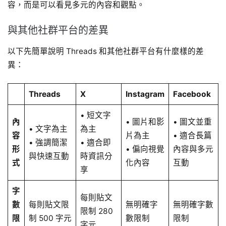
容，而是可以看見多元的內容和觀點。
與其他社群平台的差異
以下先簡單說明 Threads 和其他社群平台有什麼樣的差
異：
Threads
X
Instagram
Facebook
• 短文字
內
• 圖片和影
• 圖文並重
• 文字為主
為主
容
片為主
• 適合長篇
• 強調簡潔
• 適合即
形
• 偏向視覺
內容與多元
與快速互動
時資訊分
式
化內容
互動
享
字
每則貼文
數
每則貼文限
無明確字
無明確字數
限制 280
限
制 500 字元
數限制
限制
字元