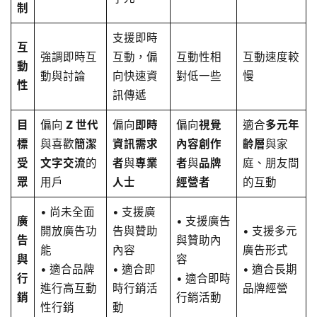
制
支援即時
互
強調即時互
互動，偏
互動性相
互動速度較
動
動與討論
向快速資
對低一些
慢
性
訊傳遞
目
偏向
Z 世代
偏向
即時
偏向
視覺
適合
多元年
標
與喜歡
簡潔
資訊需求
內容創作
齡層
與家
受
文字交流
的
者
與
專業
者
與
品牌
庭、朋友間
眾
用戶
人士
經營者
的互動
• 尚未全面
• 支援廣
廣
• 支援廣告
開放廣告功
告與贊助
• 支援多元
告
與贊助內
能
內容
廣告形式
與
容
• 適合品牌
• 適合即
• 適合長期
行
• 適合即時
進行高互動
時行銷活
品牌經營
銷
行銷活動
性行銷
動