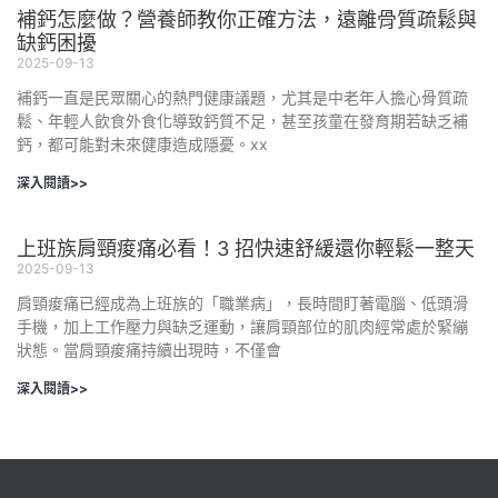
補鈣怎麼做？營養師教你正確方法，遠離骨質疏鬆與
缺鈣困擾
2025-09-13
補鈣一直是民眾關心的熱門健康議題，尤其是中老年人擔心骨質疏
鬆、年輕人飲食外食化導致鈣質不足，甚至孩童在發育期若缺乏補
鈣，都可能對未來健康造成隱憂。xx
深入閱讀>>
上班族肩頸痠痛必看！3 招快速舒緩還你輕鬆一整天
2025-09-13
肩頸痠痛已經成為上班族的「職業病」，長時間盯著電腦、低頭滑
手機，加上工作壓力與缺乏運動，讓肩頸部位的肌肉經常處於緊繃
狀態。當肩頸痠痛持續出現時，不僅會
深入閱讀>>