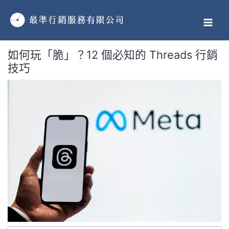
跳
MAI
至
MEN
主
要
如何玩「脆」？12 個必知的 Threads 行銷
內
技巧
容