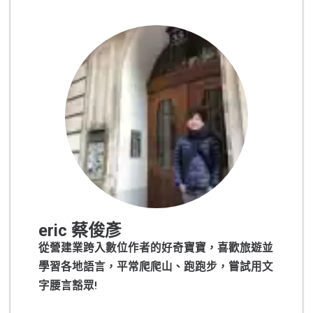
eric 蔡俊彥
從營建業跨入數位作者的好奇寶寶，喜歡旅遊並
學習各地語言，平常爬爬山、跑跑步，嘗試用文
字腰言豁眾!