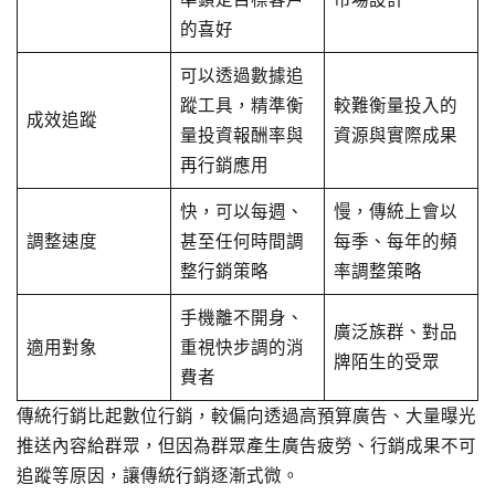
的喜好
可以透過數據追
蹤工具，精準衡
較難衡量投入的
成效追蹤
量投資報酬率與
資源與實際成果
再行銷應用
快，可以每週、
慢，傳統上會以
調整速度
甚至任何時間調
每季、每年的頻
整行銷策略
率調整策略
手機離不開身、
廣泛族群、對品
適用對象
重視快步調的消
牌陌生的受眾
費者
傳統行銷比起數位行銷，較偏向透過高預算廣告、大量曝光
推送內容給群眾，但因為群眾產生廣告疲勞、行銷成果不可
追蹤等原因，讓傳統行銷逐漸式微。