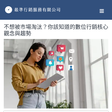
跳
MAI
至
MEN
主
要
不想被市場淘汰？你該知道的數位行銷核心
內
觀念與趨勢
容