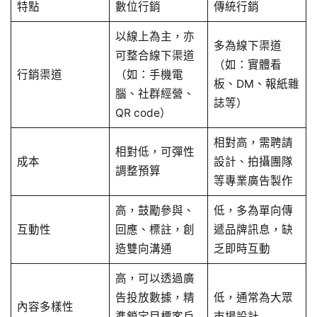
特點
數位行銷
傳統行銷
以線上為主，亦
多為線下渠道
可整合線下渠道
（如：實體看
行銷渠道
（如：手機電
板、DM、報紙雜
腦、社群經營、
誌等）
QR code）
相對高，需聘請
相對低，可彈性
成本
設計、拍攝團隊
調整預算
等專業廣告製作
高，鼓勵參與、
低，多為單向傳
互動性
回應、標註，創
遞品牌訊息，缺
造雙向溝通
乏即時互動
高，可以透過廣
告投放數據，精
低，通常為大眾
內容多樣性
準鎖定目標客戶
市場設計