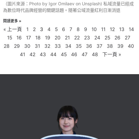
（圖片來源：Photo by Igor Omilaev on Unsplash) 私域流量已經成
為數位時代品牌經營的關鍵話題。隨著公域流量紅利日漸消退
閱讀更多 »
« 上一頁
1
2
3
4
5
6
7
8
9
10
11
12
13
14
15
16
17
18
19
20
21
22
23
24
25
26
27
28
29
30
31
32
33
34
35
36
37
38
39
40
41
42
43
44
45
46
47
48
下一頁 »