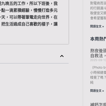
對電商而
朝九晚五的工作，所以下班後，我
的行銷漏
一點一滴累積經驗，慢慢打造多元
取便宜又
一天，可以帶著筆電走向世界，在
會希望獲
，把生活過成自己喜歡的樣子，讓
閱讀全文 »
。
本周熱
熬夜後
自救法
2025-09-1
（Photo b
小時候總
睡覺了嗎
純
閱讀全文 »
補鈣怎