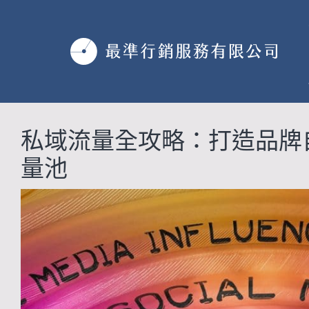
跳
至
主
要
內
容
私域流量全攻略：打造品牌
量池