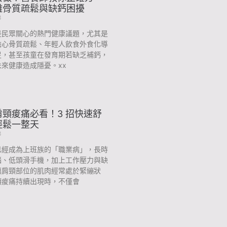
離骨質疏鬆與缺鈣困擾
3
是民眾關心的熱門健康議題，尤其是
擔心骨質疏鬆、年輕人飲食外食化導
足，甚至孩童在發育期若缺乏補鈣，
來健康造成隱憂。xx
頸痠痛必看！3 招快速舒
輕鬆一整天
3
已經成為上班族的「職業病」，長時
腦、低頭滑手機，加上工作壓力與缺
讓肩頸部位的肌肉經常處於緊繃狀
頸痠痛持續出現時，不僅會