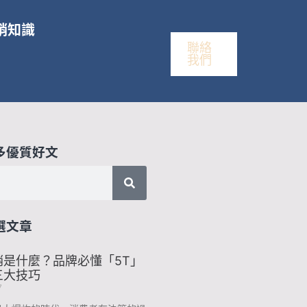
銷知識
聯絡
我們
多優質好文
選文章
銷是什麼？品牌必懂「5T」
三大技巧
7