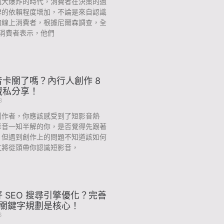
訊大爆炸的時代，消費者在決策的過
碑的依賴程度增加，不論是來自認識
的線上消費者，根據尼爾森調查，全
 的消費者表示，他們
卡關了嗎？內行人創作 8
藏私分享！
8
創作者，你應該感受到了短影音熱
影音一知半解的你，是否覺得先跟著
，但遇到創作上的問題不知道該如何
文將從頭帶你認識短影音，
 SEO 搜尋引擎優化？完善
O 關鍵字規劃是核心！
6