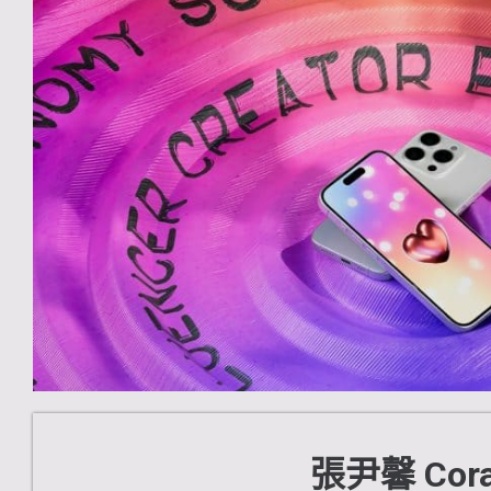
張尹馨 Cor