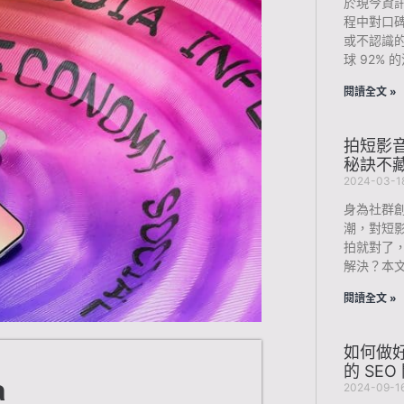
於現今資
程中對口
或不認識
球 92%
閱讀全文 »
拍短影音
秘訣不
2024-03-1
身為社群
潮，對短
拍就對了
解決？本
閱讀全文 »
如何做好
的 SE
a
2024-09-1