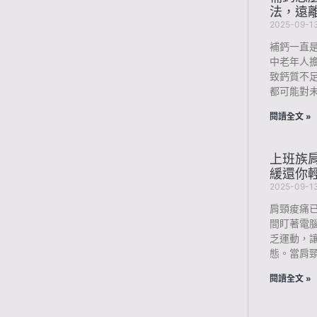
法，遠
2025-09-1
補鈣一直
中老年人
致鈣質不
都可能對未
閱讀全文 »
上班族肩
緩還你
2025-09-1
肩頸痠痛
間盯著電
乏運動，
態。當肩
閱讀全文 »