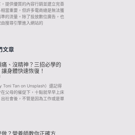
言，提供優質的內容行銷並建立完善
斗相當重要，但許多電商總是無法獲
精準的流量。除了投放數位廣告，也
取由搜尋引擎進入網站的
門文章
頭痛、沒精神？三招必學的
，讓身體快速恢復！
3
y Toni Tan on Unsplash）還記得
會在父母的催促下，十點就早早上床
？出社會後，不管是因為工作或是單
麼做？營養師教你正確方