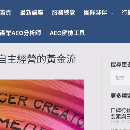
首頁
最新講座
服務總覽
團隊夥伴
行
產業AEO分析師
AEO健檢工具
自主經營的黃金流
搜尋更
搜
尋
更多精
口碑行
要素與
2025-07-2