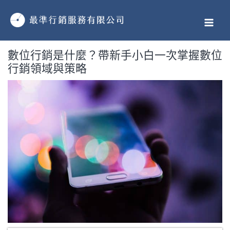
跳
MAI
至
MEN
主
要
數位行銷是什麼？帶新手小白一次掌握數位
內
行銷領域與策略
容