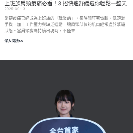
上班族肩頸痠痛必看！3 招快速舒緩還你輕鬆一整天
2025-09-13
肩頸痠痛已經成為上班族的「職業病」，長時間盯著電腦、低頭滑
手機，加上工作壓力與缺乏運動，讓肩頸部位的肌肉經常處於緊繃
狀態。當肩頸痠痛持續出現時，不僅會
深入閱讀>>