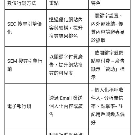
數位行銷方法
重點
特色
– 關鍵字設置、
透過優化網站內
SEO 搜尋引擎優
內外部連結- 優
容與結構，提升
化
質內容讓爬蟲易
搜尋結果排名
於抓取
– 依關鍵字競價-
以關鍵字付費廣
SEM 搜尋引擎行
點擊付費 – 廣告
告，提升網站搜
銷
顯示「贊助」標
尋的可見度
示
– 個人化稱呼收
透過 Email 發送
件人- 分析開信
電子報行銷
個人化內容或廣
率、點擊率- 註
告
記用戶興趣與偏
好