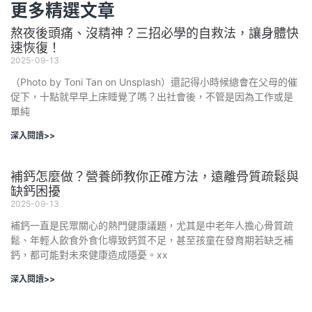
更多精選文章
熬夜後頭痛、沒精神？三招必學的自救法，讓身體快
速恢復！
2025-09-13
（Photo by Toni Tan on Unsplash）還記得小時候總會在父母的催
促下，十點就早早上床睡覺了嗎？出社會後，不管是因為工作或是
單純
深入閱讀>>
補鈣怎麼做？營養師教你正確方法，遠離骨質疏鬆與
缺鈣困擾
2025-09-13
補鈣一直是民眾關心的熱門健康議題，尤其是中老年人擔心骨質疏
鬆、年輕人飲食外食化導致鈣質不足，甚至孩童在發育期若缺乏補
鈣，都可能對未來健康造成隱憂。xx
深入閱讀>>