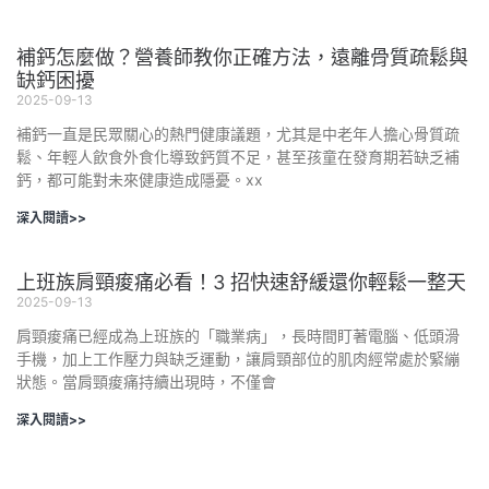
補鈣怎麼做？營養師教你正確方法，遠離骨質疏鬆與
缺鈣困擾
2025-09-13
補鈣一直是民眾關心的熱門健康議題，尤其是中老年人擔心骨質疏
鬆、年輕人飲食外食化導致鈣質不足，甚至孩童在發育期若缺乏補
鈣，都可能對未來健康造成隱憂。xx
深入閱讀>>
上班族肩頸痠痛必看！3 招快速舒緩還你輕鬆一整天
2025-09-13
肩頸痠痛已經成為上班族的「職業病」，長時間盯著電腦、低頭滑
手機，加上工作壓力與缺乏運動，讓肩頸部位的肌肉經常處於緊繃
狀態。當肩頸痠痛持續出現時，不僅會
深入閱讀>>