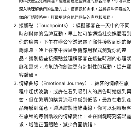
的科技產品充滿興趣。通過創建這些具體的顧客形象，你可以更
深入地理解他們的生活方式、價值觀和需求，並將這些洞察融入
你的行銷策略中，打造更貼合他們期待的產品和服務。
接觸點（Touchpoints）：模擬顧客在一天中的不同
時刻與你的品牌互動，早上她可能通過社交媒體看到
你的廣告，下午在辦公室透過電子郵件接收到你的促
銷訊息，晚上在家中透過手機應用程式瀏覽你的產
品。識別這些接觸點並理解顧客在這些時刻的心理狀
態和需求，將幫助你創建更有針對性的互動，提升顧
客體驗。
情緒曲線（Emotional Journey）：顧客的情緒在旅
程中起伏波動，或許在看到吸引人的廣告時她感到興
奮，但在繁瑣的購買流程中感到低落，最終在收到產
品時感到滿意。透過繪製情緒曲線，你可以洞察顧客
在旅程的每個階段的情緒變化，並在關鍵時刻滿足需
求，增強正面體驗、減少負面情緒。