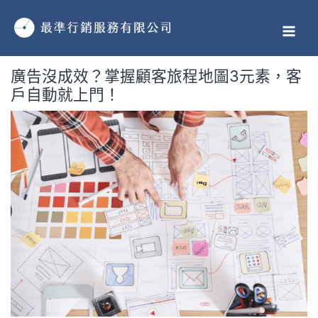
跳
MAI
至
MEN
主
要
廣告沒成效？掌握顧客旅程地圖3元素，客
內
戶自動就上門！
容