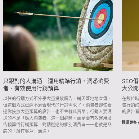
只跟對的人溝通！運用精準行銷，洞悉消費
SEO
者、有效使用行銷預算
大公開
以往的行銷方式不外乎大量投放廣告、鋪天蓋地地宣傳，
在數位
但這個方式已經不適合現代的行銷需求了。消費者即使看
告行銷
過你投放大量預算的廣告，也不會就此買單；行銷人要溝
的廣告看
通的不是「廣大消費者」這一個群體，而是要有效運用廣
閱讀更多 
告預算或行銷預算，對精選過的個別消費者——也就是品
牌的「潛在客戶」溝通。