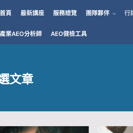
首頁
最新講座
服務總覽
團隊夥伴
行
產業AEO分析師
AEO健檢工具
選文章
頁
頁
頁
頁
頁
頁
頁
頁
頁
頁
頁
頁
頁
頁
頁
頁
頁
頁
頁
頁
頁
頁
頁