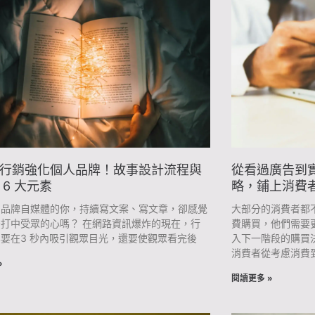
面
面
面
面
面
面
面
面
面
面
面
面
面
面
面
面
面
面
面
面
面
面
面
行銷強化個人品牌！故事設計流程與
從看過廣告到
 6 大元素
略，鋪上消費
營品牌自媒體的你，持續寫文案、寫文章，卻感覺
大部分的消費者都
打中受眾的心嗎？ 在網路資訊爆炸的現在，行
費購買，他們需要
要在3 秒內吸引觀眾目光，還要使觀眾看完後
入下一階段的購買
消費者從考慮消費
»
閱讀更多 »