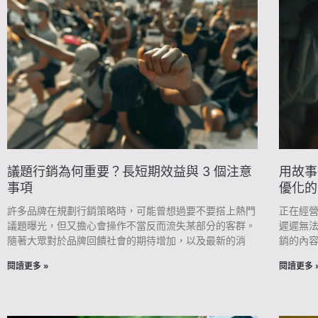
面
面
面
面
面
面
面
面
面
面
面
面
面
面
面
面
面
面
議題行銷為何重要？長短期效益與 3 個注意
用故事
事項
優化的
許多品牌在規劃行銷策略時，可能曾想過要不要搭上熱門
正在經
議題曝光，但又擔心會操作不當反而流失某部分的客群。
遲遲無法
隨著大眾對於品牌回饋社會的期待增加，以及最新的消
銷的內容
閱讀更多 »
閱讀更多 