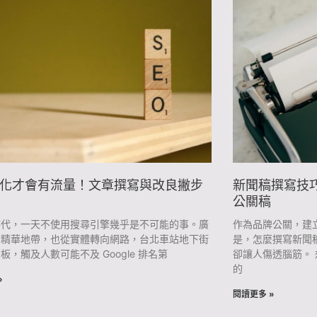
優化才會有流量！文章撰寫與改良撇步
新聞稿撰寫技
公關稿
時代，一天不使用搜尋引擎幾乎是不可能的事。廣
作為品牌公關，建
的精華地帶，也從實體轉向網路，台北車站地下街
是，怎麼撰寫新聞
板，觸及人數可能不及 Google 排名第
卻讓人傷透腦筋。
的
»
閱讀更多 »