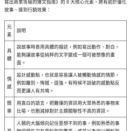
寫出商業等級的爆文指南》的 6 大核心元素，將有助於優化
故事、達到行銷效果：
元
說明
素
說故事時善用具體的描述，例如寫出動作、對白，
具
能夠讓故事從純粹的文字變成一個可被想像的畫
體
面。
設計感動點，也就是容易讓人被觸動情感的情節，
情
例如離別、悔憾、逞強。有時候不說破的感動點反
感
而更讓人有共鳴。
簡
用直白的語言，把難懂的資訊用大眾熟悉的事物來
單
比喻，也刪減掉對於主題關聯性不高的資訊。
人類的大腦傾向記住意想不到的事，例如熟悉的事