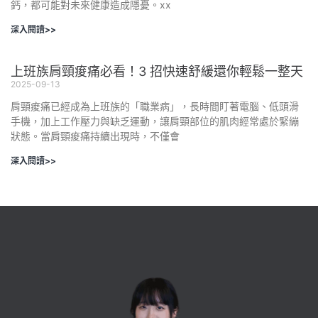
鈣，都可能對未來健康造成隱憂。xx
深入閱讀>>
上班族肩頸痠痛必看！3 招快速舒緩還你輕鬆一整天
2025-09-13
肩頸痠痛已經成為上班族的「職業病」，長時間盯著電腦、低頭滑
手機，加上工作壓力與缺乏運動，讓肩頸部位的肌肉經常處於緊繃
狀態。當肩頸痠痛持續出現時，不僅會
深入閱讀>>