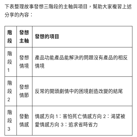
下表整理故事發想三階段的主軸與項目，幫助大家複習上述
分享的內容：
階
發想
發想的項目
段
主軸
階
發想
產品功能產品能解決的問題沒有產品的相反
段
情境
情境
1
階
發想
段
反常的開頭劇情中的困境創造改變的結尾
情節
2
階
發動
情感方向 1：害怕死亡情感方向 2：渴望被
段
情感
愛情感方向 3：追求省時省力
3