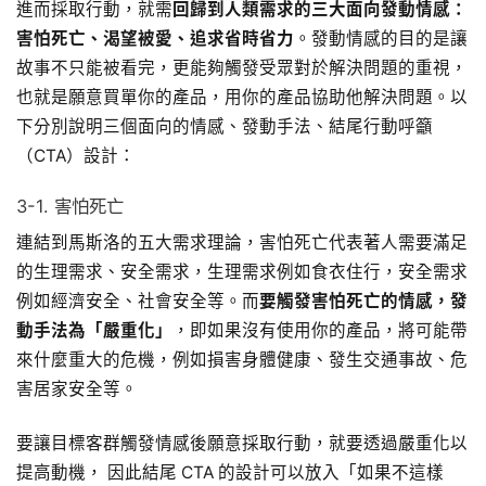
進而採取行動，就需
回歸到人類需求的三大面向發動情感：
害怕死亡、渴望被愛、追求省時省力
。發動情感的目的是讓
故事不只能被看完，更能夠觸發受眾對於解決問題的重視，
也就是願意買單你的產品，用你的產品協助他解決問題。以
下分別說明三個面向的情感、發動手法、結尾行動呼籲
（CTA）設計：
3-1. 害怕死亡
連結到馬斯洛的五大需求理論，害怕死亡代表著人需要滿足
的生理需求、安全需求，生理需求例如食衣住行，安全需求
例如經濟安全、社會安全等。而
要觸發害怕死亡的情感，發
動手法為「嚴重化」
，即如果沒有使用你的產品，將可能帶
來什麼重大的危機，例如損害身體健康、發生交通事故、危
害居家安全等。
要讓目標客群觸發情感後願意採取行動，就要透過嚴重化以
提高動機， 因此結尾 CTA 的設計可以放入「如果不這樣