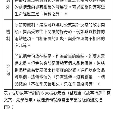
意
物卻發生沒有意料到的驚喜，或是以為可以預料到
外
的劇情走向卻有相反的發展等。可以回想你有哪些
生命經歷正是「意料之外」。
所謂的機制，是指可以運用公式設計反常的故事開
機
頭，提高受眾往下閱讀的好奇心，例如難以抉擇的
制
兩難選項、自相矛盾的阻礙、與外在環境不相容的
突兀等。
若能把金句放在結尾，作為故事的總結，能讓人意
猶未盡。但金句應該是濃縮著個人品牌價值，連結
金
到品牌能為受眾帶來什麼樣的影響。這裡以企業品
句
牌舉例，遠傳電信的「只有遠傳，沒有距離」、精
品錶的「不在乎天長地久，只在乎曾經擁有」。
表 / 成功故事行銷的 6 大核心元素（整理自《故事行銷：寫
文案，先學故事，照樣造句就能寫出商業等級的爆文指
南》）