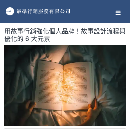
跳
MAI
至
MEN
主
要
用故事行銷強化個人品牌！故事設計流程與
內
優化的 6 大元素
容