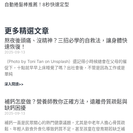
自動捲髮棒推薦！8秒快速定型
更多精選文章
熬夜後頭痛、沒精神？三招必學的自救法，讓身體快
速恢復！
2025-09-13
（Photo by Toni Tan on Unsplash）還記得小時候總會在父母的催
促下，十點就早早上床睡覺了嗎？出社會後，不管是因為工作或是
單純
深入閱讀>>
補鈣怎麼做？營養師教你正確方法，遠離骨質疏鬆與
缺鈣困擾
2025-09-13
補鈣一直是民眾關心的熱門健康議題，尤其是中老年人擔心骨質疏
鬆、年輕人飲食外食化導致鈣質不足，甚至孩童在發育期若缺乏補