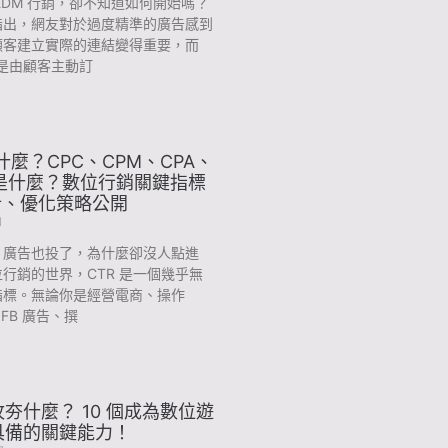
EDM 行銷，卻不知道如何開始嗎？
指出，網友對於過度精準的廣告感到
顧客建立實際的連結變得重要，而
銷是由顧客主動訂
是什麼？CPC、CPM、CPA、
又是什麼？數位行銷關鍵指標
解析、優化策略公開
1
、廣告也投了，為什麼卻沒人點進
行銷的世界，CTR 是一個幾乎無
指標。無論你是經營電商、操作
或 FB 廣告、撰
夯什麼？ 10 個成為數位遊
具備的關鍵能力！