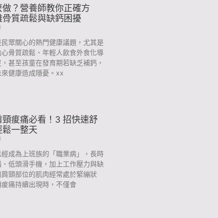
麼做？營養師教你正確方
離骨質疏鬆與缺鈣困擾
3
是民眾關心的熱門健康議題，尤其是
擔心骨質疏鬆、年輕人飲食外食化導
足，甚至孩童在發育期若缺乏補鈣，
來健康造成隱憂。xx
頸痠痛必看！3 招快速舒
輕鬆一整天
3
已經成為上班族的「職業病」，長時
腦、低頭滑手機，加上工作壓力與缺
讓肩頸部位的肌肉經常處於緊繃狀
頸痠痛持續出現時，不僅會