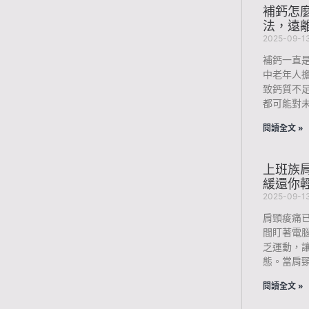
補鈣怎
法，遠
2025-09-1
補鈣一直
中老年人
致鈣質不
都可能對未
閱讀全文 »
上班族肩
緩還你
2025-09-1
肩頸痠痛
間盯著電
乏運動，
態。當肩
閱讀全文 »