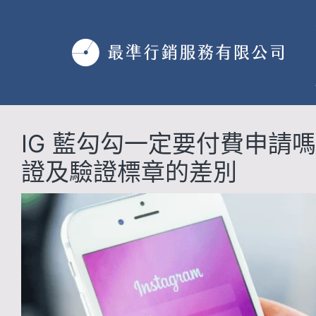
跳
至
主
要
內
容
IG 藍勾勾一定要付費申請嗎？
證及驗證標章的差別