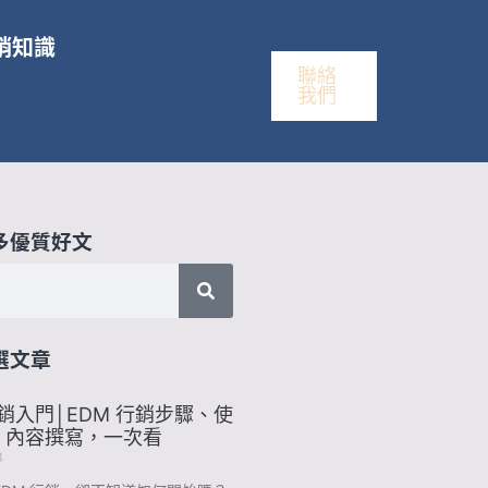
銷知識
聯絡
我們
多優質好文
選文章
行銷入門│EDM 行銷步驟、使
、內容撰寫，一次看
3