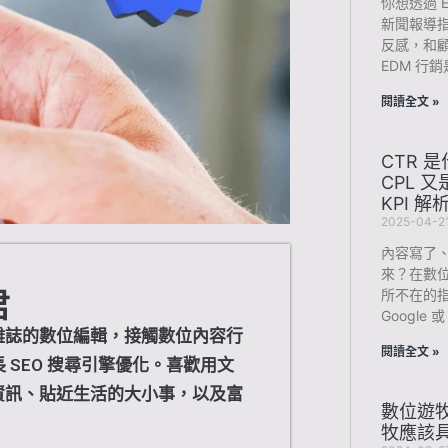
你想透過 
新聞報導
反感，和
EDM 行
閱讀全文 »
CTR 
CPL 
KPI 
2025-04-2
內容寫了
來？在數位
所不在的
君
Google 
雜誌的數位編輯，接觸數位內容行
閱讀全文 »
長 SEO 搜尋引擎優化。喜歡用文
資訊、貼近生活的大小事，以及富
數位遊牧
牧應該