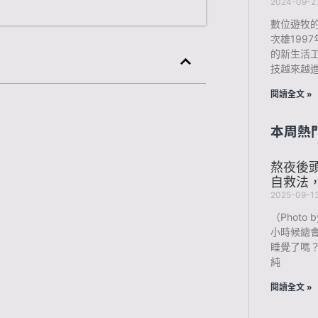
2024-09-2
數位遊牧
次雄199
的新生活
技越來越
閱讀全文 »
本周熱
熬夜後
自救法
2025-09-1
（Photo b
小時候總
睡覺了嗎
純
閱讀全文 »