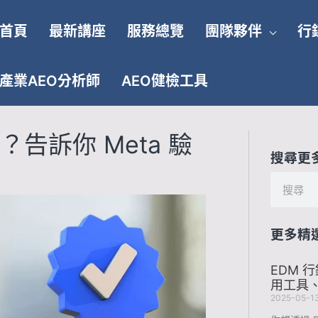
首頁
最新講座
服務總覽
團隊夥伴
行
產業AEO分析師
AEO健檢工具
告訴你 Meta 驗
搜尋更
搜
尋
更多精
EDM 
用工具
2025-05-1