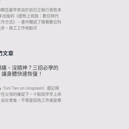
7
的概念最早來自於前日立執行長牧本
7年出版的《遊牧上班族：數位時代
工作方式》，書中闡述了隨著數位科
進步，員工工作地點可
門文章
頭痛、沒精神？三招必學的
，讓身體快速恢復！
3
y Toni Tan on Unsplash）還記得
會在父母的催促下，十點就早早上床
？出社會後，不管是因為工作或是單