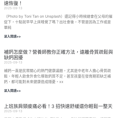
速恢復！
2025-09-13
（Photo by Toni Tan on Unsplash）還記得小時候總會在父母的催
促下，十點就早早上床睡覺了嗎？出社會後，不管是因為工作或是
單純
深入閱讀>>
補鈣怎麼做？營養師教你正確方法，遠離骨質疏鬆與
缺鈣困擾
2025-09-13
補鈣一直是民眾關心的熱門健康議題，尤其是中老年人擔心骨質疏
鬆、年輕人飲食外食化導致鈣質不足，甚至孩童在發育期若缺乏補
鈣，都可能對未來健康造成隱憂。xx
深入閱讀>>
上班族肩頸痠痛必看！3 招快速舒緩還你輕鬆一整天
2025-09-13