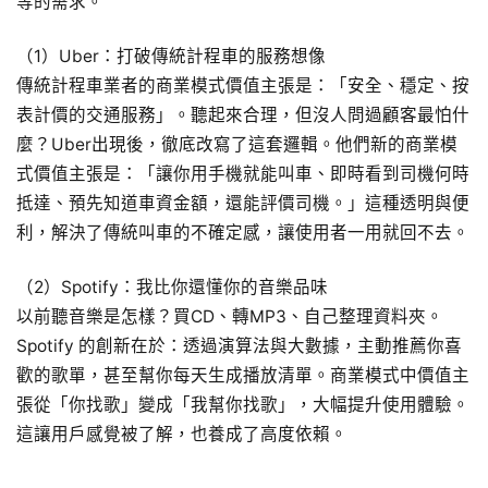
等的需求。
（1）Uber：打破傳統計程車的服務想像
傳統計程車業者的商業模式價值主張是：「安全、穩定、按
表計價的交通服務」。聽起來合理，但沒人問過顧客最怕什
麼？Uber出現後，徹底改寫了這套邏輯。他們新的商業模
式價值主張是：「讓你用手機就能叫車、即時看到司機何時
抵達、預先知道車資金額，還能評價司機。」這種透明與便
利，解決了傳統叫車的不確定感，讓使用者一用就回不去。
（2）Spotify：我比你還懂你的音樂品味
以前聽音樂是怎樣？買CD、轉MP3、自己整理資料夾。
Spotify 的創新在於：透過演算法與大數據，主動推薦你喜
歡的歌單，甚至幫你每天生成播放清單。商業模式中價值主
張從「你找歌」變成「我幫你找歌」，大幅提升使用體驗。
這讓用戶感覺被了解，也養成了高度依賴。