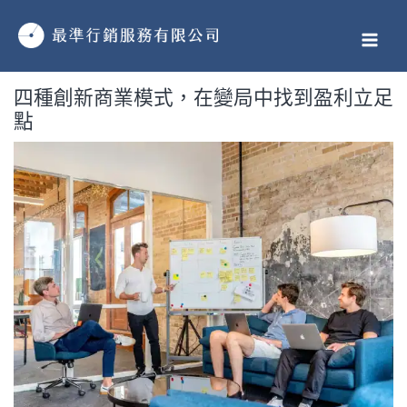
跳
MAI
至
MEN
主
要
四種創新商業模式，在變局中找到盈利立足
內
點
容