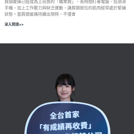
肩頸痠痛已經成為上班族的「職業病」，長時間盯著電腦、低頭滑
手機，加上工作壓力與缺乏運動，讓肩頸部位的肌肉經常處於緊繃
狀態。當肩頸痠痛持續出現時，不僅會
深入閱讀>>