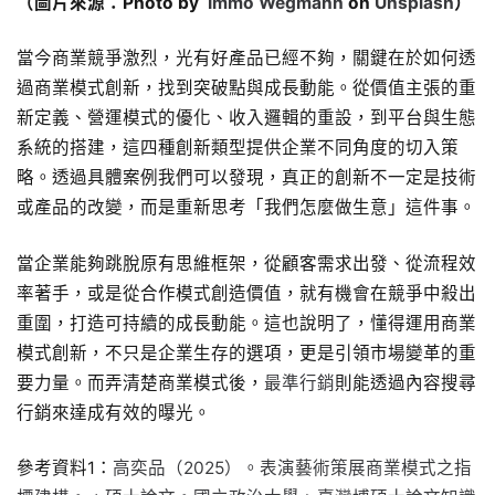
（圖片來源：Photo by
Immo Wegmann
on
Unsplash
）
當今商業競爭激烈，光有好產品已經不夠，關鍵在於如何透
過商業模式創新，找到突破點與成長動能。從價值主張的重
新定義、營運模式的優化、收入邏輯的重設，到平台與生態
系統的搭建，這四種創新類型提供企業不同角度的切入策
略。透過具體案例我們可以發現，真正的創新不一定是技術
或產品的改變，而是重新思考「我們怎麼做生意」這件事。
當企業能夠跳脫原有思維框架，從顧客需求出發、從流程效
率著手，或是從合作模式創造價值，就有機會在競爭中殺出
重圍，打造可持續的成長動能。這也說明了，懂得運用商業
模式創新，不只是企業生存的選項，更是引領市場變革的重
要力量。而弄清楚商業模式後，
最準行銷
則能透過內容搜尋
行銷來達成有效的曝光。
參考資料1：
高奕品（2025）。表演藝術策展商業模式之指