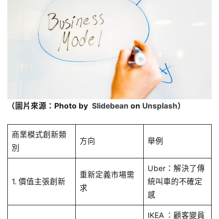
（圖片來源：Photo by
Slidebean
on
Unsplash
）
商業模式創新類
方向
舉例
別
Uber：解決了傳
重新定義市場需
1. 價值主張創新
統叫車的不確定
求
感
IKEA ：顧客變員