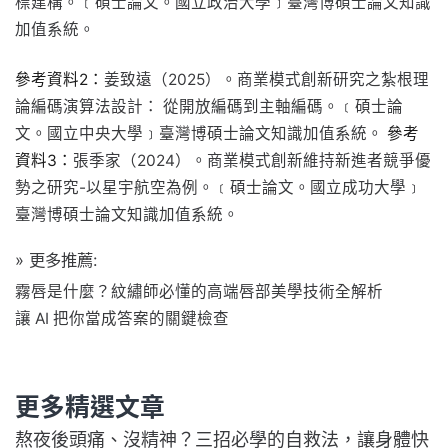
標建構。﹝碩士論文。國立政治大學﹞臺灣博碩士論文知識
加值系統。
參考資料2：
姜致遠（2025）。商業模式創新研究之紮根理
論編碼演算法設計： 從開放編碼到主軸編碼。﹝碩士論
文。國立中央大學﹞臺灣博碩士論文知識加值系統。
參考
資料3：
張季家（2024）。商業模式創新維持新進者競爭優
勢之研究-以星宇航空為例。﹝碩士論文。國立成功大學﹞
臺灣博碩士論文知識加值系統。
» 更多推薦:
霧唇是什麼？紋繡師必懂的高端唇部美學技術全解析
讓 AI 把你當成答案的關鍵檢查
更多精選文章
熬夜後頭痛、沒精神？三招必學的自救法，讓身體快