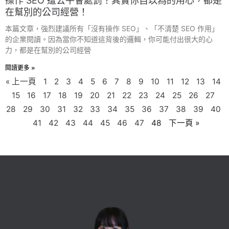
操作 SEO 遭公平會處罰？其實你自以為的用心，都是
在幫別的公司經營！
本篇文章，強烈建議所有「沒有操作 SEO」、「不清楚 SEO 作用」
的企業閱讀。因為當你不知道這背後的邏輯，你可能付出很大的心
力，都是在幫別的公司經營
閱讀更多 »
« 上一頁
1
2
3
4
5
6
7
8
9
10
11
12
13
14
15
16
17
18
19
20
21
22
23
24
25
26
27
28
29
30
31
32
33
34
35
36
37
38
39
40
41
42
43
44
45
46
47
48
下一頁 »