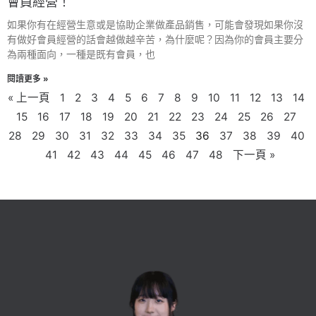
會員經營！
如果你有在經營生意或是協助企業做產品銷售，可能會發現如果你沒
有做好會員經營的話會越做越辛苦，為什麼呢？因為你的會員主要分
為兩種面向，一種是既有會員，也
閱讀更多 »
« 上一頁
1
2
3
4
5
6
7
8
9
10
11
12
13
14
15
16
17
18
19
20
21
22
23
24
25
26
27
28
29
30
31
32
33
34
35
36
37
38
39
40
41
42
43
44
45
46
47
48
下一頁 »