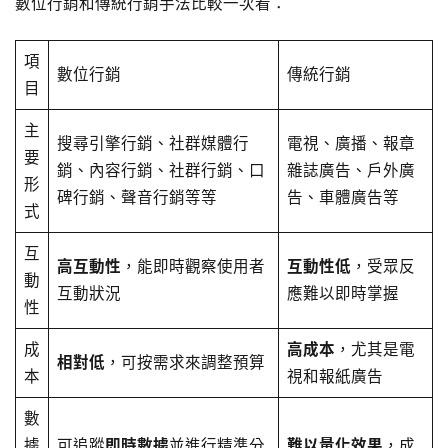
數位行銷和傳統行銷手法比較一次看：
項
數位行銷
傳統行銷
目
主
搜尋引擎行銷、社群媒體行
電視、廣播、報章
要
銷、內容行銷、社群行銷、口
雜誌廣告、戶外廣
形
碑行銷、聲音行銷等等
告、車體廣告等
式
互
高互動性
，能即時觀察使用者
互動性低
，受眾反
動
互動狀況
應難以即時掌握
性
成
高成本
，尤其是電
相對低
，可按需求來調整預算
本
視和報紙廣告
數
據
可追蹤
即時數據
並進行精準分
難以量化效果
，成