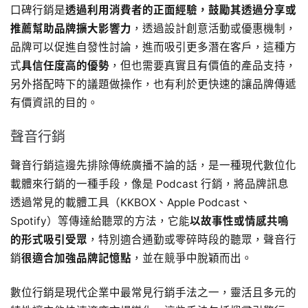
口碑行銷是
透過利用消費者的正面經驗，鼓勵其透過分享或
推薦幫助品牌擴大影響力
，透過設計創意活動或優惠機制，
品牌可以促進自發性討論，進而吸引更多潛在客戶，這種方
式
具信任度高的優勢
，但也需要真實且有價值的產品支持，
另外搭配時下的議題做操作，也有利於更快速的讓品牌傳遞
有價資訊的目的。
聲音行銷
聲音行銷這邊先排除傳統廣播不論的話，是一種現代數位化
載體來行銷的一種手段，像是 Podcast 行銷，將品牌訊息
透過常見的載體工具（KKBOX、Apple Podcast、
Spotify）等傳達給聽眾的方法，它能
以故事性或情感共鳴
的形式吸引受眾
，特別適合通勤或零碎時段的聽眾，聲音行
銷
很適合加強品牌記憶點
，並在競爭中脫穎而出。
數位行銷是現代企業中最常見行銷手法之一，靈活且多元的