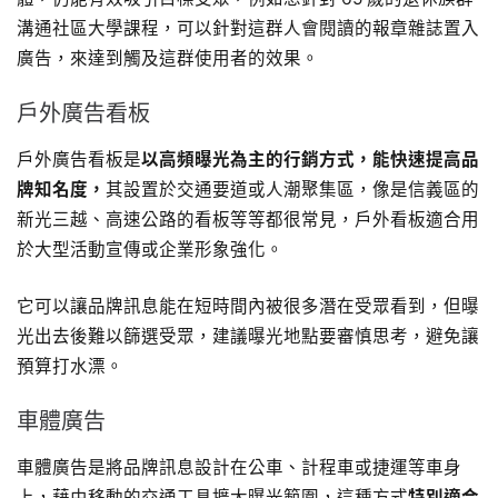
溝通社區大學課程，可以針對這群人會閱讀的報章雜誌置入
廣告，來達到觸及這群使用者的效果。
戶外廣告看板
戶外廣告看板是
以高頻曝光為主的行銷方式，能快速提高品
牌知名度，
其設置於交通要道或人潮聚集區，像是信義區的
新光三越、高速公路的看板等等都很常見，戶外看板適合用
於大型活動宣傳或企業形象強化。
它可以讓品牌訊息能在短時間內被很多潛在受眾看到，但曝
光出去後難以篩選受眾，建議曝光地點要審慎思考，避免讓
預算打水漂。
車體廣告
車體廣告是將品牌訊息設計在公車、計程車或捷運等車身
上，藉由移動的交通工具擴大曝光範圍，這種方式
特別適合