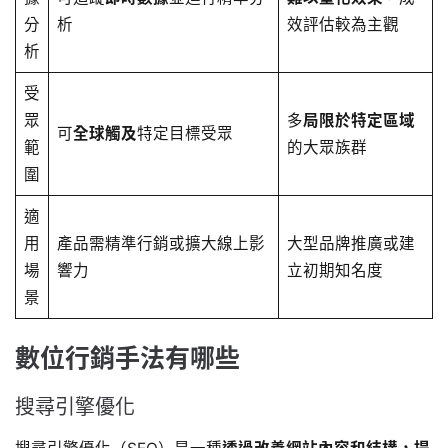
分
析
效評估較為主觀
析
受
眾
多
局限於特定區域
可
全球觸及
特定目標受眾
範
的大眾族群
圍
適
用
產品需精準行銷或擴大線上影
大型品牌推廣或建
場
響力
立初期知名度
景
數位行銷手法有哪些
搜尋引擎優化