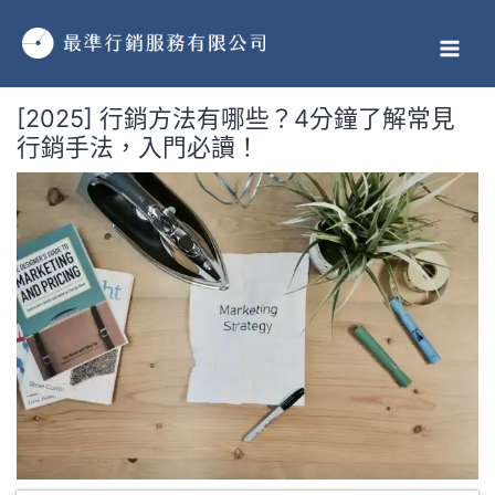
跳
MAI
至
MEN
主
要
[2025] 行銷方法有哪些？4分鐘了解常見
內
行銷手法，入門必讀！
容