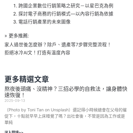
跨國企業數位行銷策略之研究－以星巴克為例
探討電子商務的行銷模式—以內容行銷為依據
電話行銷產業的未來圖像
» 更多推薦:
家人過世後怎麼辦？除戶、遺產等7步驟完整流程！
拒絕冰冷AI文！打造有溫度內容
更多精選文章
熬夜後頭痛、沒精神？三招必學的自救法，讓身體快
速恢復！
2025-09-13
（Photo by Toni Tan on Unsplash）還記得小時候總會在父母的催
促下，十點就早早上床睡覺了嗎？出社會後，不管是因為工作或是
單純
深入閱讀>>