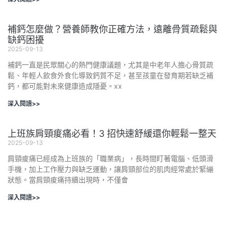
補鈣怎麼做？營養師教你正確方法，遠離骨質疏鬆與
缺鈣困擾
2025-09-13
補鈣一直是民眾關心的熱門健康議題，尤其是中老年人擔心骨質疏
鬆、年輕人飲食外食化導致鈣質不足，甚至孩童在發育期若缺乏補
鈣，都可能對未來健康造成隱憂。xx
深入閱讀>>
上班族肩頸痠痛必看！3 招快速舒緩還你輕鬆一整天
2025-09-13
肩頸痠痛已經成為上班族的「職業病」，長時間盯著電腦、低頭滑
手機，加上工作壓力與缺乏運動，讓肩頸部位的肌肉經常處於緊繃
狀態。當肩頸痠痛持續出現時，不僅會
深入閱讀>>