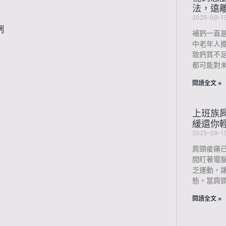
法，遠
2025-09-1
例
補鈣一直
中老年人
致鈣質不
都可能對未
閱讀全文 »
上班族肩
緩還你
2025-09-1
肩頸痠痛
間盯著電
乏運動，
態。當肩
閱讀全文 »