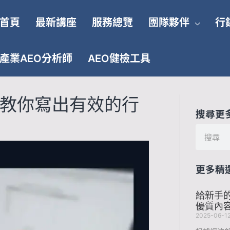
首頁
最新講座
服務總覽
團隊夥伴
行
產業AEO分析師
AEO健檢工具
析，教你寫出有效的行
搜尋更
搜
尋
更多精
給新手
優質內容
2025-06-1