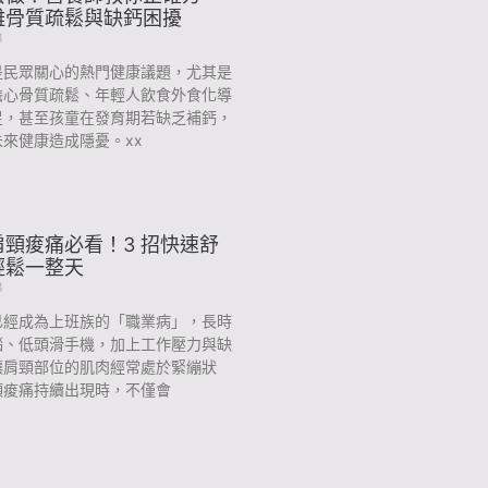
離骨質疏鬆與缺鈣困擾
3
是民眾關心的熱門健康議題，尤其是
擔心骨質疏鬆、年輕人飲食外食化導
足，甚至孩童在發育期若缺乏補鈣，
來健康造成隱憂。xx
頸痠痛必看！3 招快速舒
輕鬆一整天
3
已經成為上班族的「職業病」，長時
腦、低頭滑手機，加上工作壓力與缺
讓肩頸部位的肌肉經常處於緊繃狀
頸痠痛持續出現時，不僅會