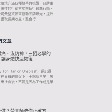
業環境充滿各種競爭與挑戰，品牌主
系統性的行銷方式來執行最準行銷，
公司彙整資源來協助品牌曝光，提升
，獲取長期收益，整合行
門文章
頭痛、沒精神？三招必學的
，讓身體快速恢復！
3
y Toni Tan on Unsplash）還記得
會在父母的催促下，十點就早早上床
？出社會後，不管是因為工作或是單
麼做？營養師教你正確方