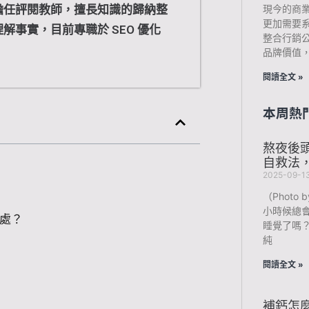
擔任評閱教師，擅長知識的歸納整
現今的商
更加需要
解事實，目前專職於 SEO 優化
整合行銷
品牌價值
閱讀全文 »
本周熱
熬夜後
自救法
2025-09-1
（Photo b
小時候總
好處？
睡覺了嗎
純
閱讀全文 »
補鈣怎