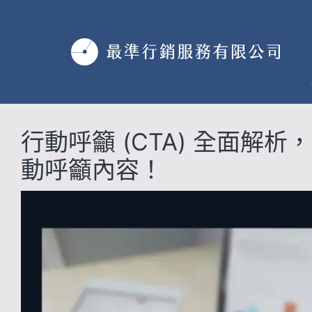
跳
至
主
要
內
容
行動呼籲 (CTA) 全面解
動呼籲內容！