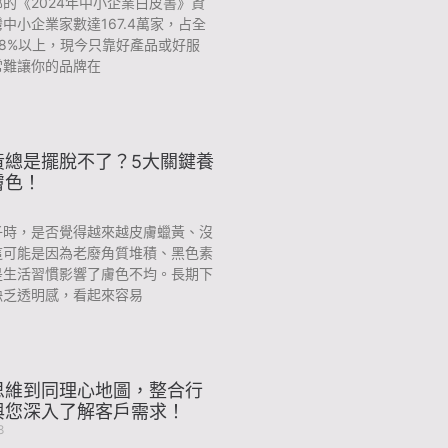
的《2024年中小企業白皮書》資
中小企業家數達167.4萬家，占全
8%以上，現今只靠好產品或好服
常難讓你的品牌在
黃總是擺脫不了？5大關鍵養
膚色！
1
子時，是否覺得越來越皮膚蠟黃、沒
這可能是因為老廢角質堆積、黑色素
是生活習慣影響了膚色不均。長期下
缺乏透明感，看起來容易
思維到同理心地圖，整合行
與您深入了解客戶需求！
8