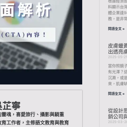
根據經濟部
料顯示台灣
體企業達9
務，是非
閱讀全文 »
皮膚蠟
出透亮
2025-05-2
當你照鏡
有光澤？
沉澱，或
來，肌膚
閱讀全文 »
 吳芷寧
從設計
的靈魂，喜愛旅行、攝影與騎重
銷公司
2025-03-2
教育工作者，主修語文教育與教育