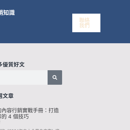
銷知識
聯絡
我們
多優質好文
選文章
的內容行銷實戰手冊：打造
的 4 個技巧
2