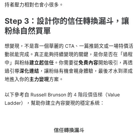
持者壓力相對也會小很多。
Step 3：設計你的信任轉換漏斗，讓
粉絲自然買單
想變現，不是靠一個華麗的 CTA、一篇推銷文或一場特價活
動就能完成。真正能夠持續變現的關鍵，是你是否在「過程
中」與粉絲
建立起信任
。你需要從
免費內容
開始吸引，再透
過引導
深化連結
，讓粉絲有機會親身體驗，最後才水到渠成
地進入你的
主力變現
方案。
以下參考自 Russell Brunson 的
4 階段價值梯
（Value
Ladder），幫助你建立內容變現的穩定系統：