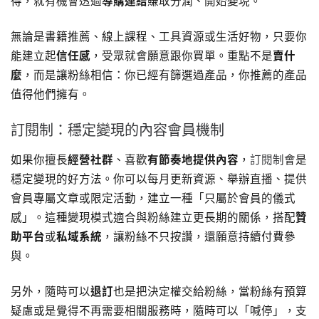
得，就有機會透過
導購連結
賺取分潤、開始變現。
無論是書籍推薦、線上課程、工具資源或生活好物，只要你
能建立起
信任感
，受眾就會願意跟你買單。重點不是
賣什
麼
，而是讓粉絲相信：你已經有篩選過產品，你推薦的產品
值得他們擁有。
訂閱制：穩定變現的內容會員機制
如果你擅長
經營社群
、喜歡
有節奏地提供內容
，
訂閱制
會是
穩定變現的好方法。你可以每月更新資源、舉辦直播、提供
會員專屬文章或限定活動，建立一種「只屬於會員的儀式
感」。這種變現模式適合與粉絲建立更長期的關係，搭配
贊
助平台
或
私域系統
，讓粉絲不只按讚，還願意持續付費參
與。
另外，隨時可以
退訂
也是把決定權交給粉絲，當粉絲有預算
疑慮或是覺得不再需要相關服務時，隨時可以「喊停」，支