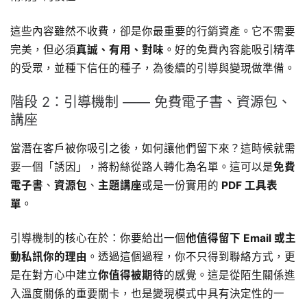
這些內容雖然不收費，卻是你最重要的行銷資產。它不需要
完美，但必須
真誠、有用、對味
。好的免費內容能吸引精準
的受眾，並種下信任的種子，為後續的引導與變現做準備。
階段 2：引導機制 —— 免費電子書、資源包、
講座
當潛在客戶被你吸引之後，如何讓他們留下來？這時候就需
要一個「誘因」，將粉絲從路人轉化為名單。這可以是
免費
電子書
、
資源包
、
主題講座
或是一份實用的
PDF 工具表
單
。
引導機制的核心在於：你要給出一個
他值得留下 Email 或主
動私訊你的理由
。透過這個過程，你不只得到聯絡方式，更
是在對方心中建立
你值得被期待
的感覺。這是從陌生關係進
入溫度關係的重要關卡，也是變現模式中具有決定性的一