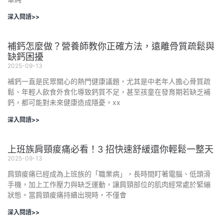
深入閱讀>>
補鈣怎麼做？營養師教你正確方法，遠離骨質疏鬆與
缺鈣困擾
2025-09-13
補鈣一直是民眾關心的熱門健康議題，尤其是中老年人擔心骨質疏
鬆、年輕人飲食外食化導致鈣質不足，甚至孩童在發育期若缺乏補
鈣，都可能對未來健康造成隱憂。xx
深入閱讀>>
上班族肩頸痠痛必看！3 招快速舒緩還你輕鬆一整天
2025-09-13
肩頸痠痛已經成為上班族的「職業病」，長時間盯著電腦、低頭滑
手機，加上工作壓力與缺乏運動，讓肩頸部位的肌肉經常處於緊繃
狀態。當肩頸痠痛持續出現時，不僅會
深入閱讀>>