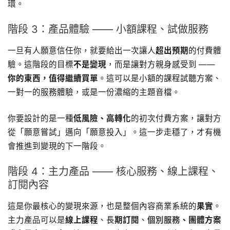
環。
階段 3：產品體驗 —— 小額課程、試做服務
一旦有人願意信任你，就要給出一次讓人
超出預期
的付費體
驗。這階段的目標
不是變現
，而是讓對方親身感受到 ——
你的東西，值得繼續買單
。這可以是小額的課程試聽方案、
一對一的服務體驗，或是一份濃縮的主題音檔。
你要設計的是一種
低風險、高轉化
的初次付費方案，讓對方
從「願意嘗試」邁向「願意投入」。這一步走穩了，才有機
會推進到變現的下一階段。
階段 4：主力產品 —— 核心服務、線上課程、
訂閱內容
這是你最核心的變現來源，也是整個內容商業系統的
果實
。
主力產品可以是
線上課程
、長
期訂閱
、
個別服務
、團體方案