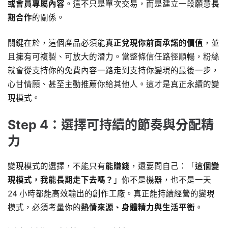
或會員專屬內容
。這不只是單次交易，而是建立一段願意
長
期合作
的關係。
關鍵在於，這個產品必須能
真正兌現你前面承諾的價值
，並
且擁有可複製、可放大的潛力。當整條信任路徑順暢，粉絲
就會從支持你的免費內容一路走到支持你變現的最後一步，
心甘情願、甚至主動推薦你給其他人。這才是真正永續的變
現模式。
Step 4：選擇可持續的節奏與分配精
力
變現模式的選擇，不能只有
能賺錢
，還要問自己：「
這個變
現模式，我能長期走下去嗎？
」你不是機器，也不是一天
24 小時都能高效輸出的創作工廠。真正能持續經營的變現
模式，必須考量你的
熱情來源、身體精力與生活平衡
。