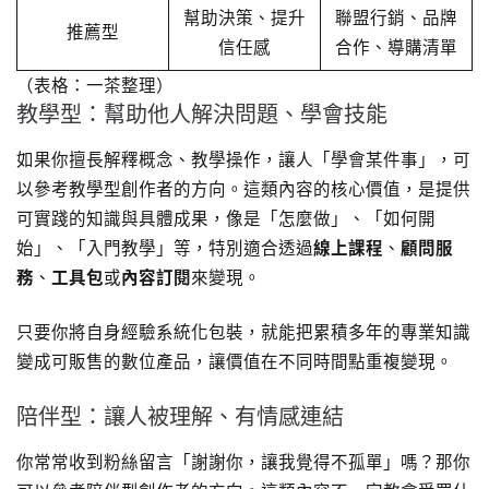
幫助決策、提升
聯盟行銷、品牌
推薦型
信任感
合作、導購清單
（表格：一茶整理）
教學型：幫助他人解決問題、學會技能
如果你擅長解釋概念、教學操作，讓人「學會某件事」，可
以參考教學型創作者的方向。這類內容的核心價值，是提供
可實踐的知識與具體成果，像是「怎麼做」、「如何開
始」、「入門教學」等，特別適合透過
線上課程
、
顧問服
務
、
工具包
或
內容訂閱
來變現。
只要你將自身經驗系統化包裝，就能把累積多年的專業知識
變成可販售的數位產品，讓價值在不同時間點重複變現。
陪伴型：讓人被理解、有情感連結
你常常收到粉絲留言「謝謝你，讓我覺得不孤單」嗎？那你