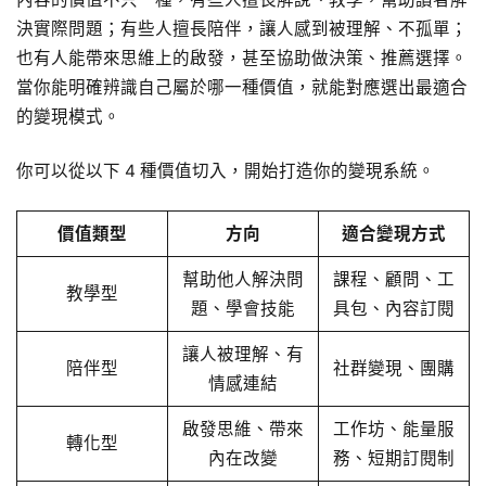
決實際問題；有些人擅長陪伴，讓人感到被理解、不孤單；
也有人能帶來思維上的啟發，甚至協助做決策、推薦選擇。
當你能明確辨識自己屬於哪一種價值，就能對應選出最適合
的變現模式。
你可以從以下 4 種價值切入，開始打造你的變現系統。
價值類型
方向
適合變現方式
幫助他人解決問
課程、顧問、工
教學型
題、學會技能
具包、內容訂閱
讓人被理解、有
陪伴型
社群變現、團購
情感連結
啟發思維、帶來
工作坊、能量服
轉化型
內在改變
務、短期訂閱制