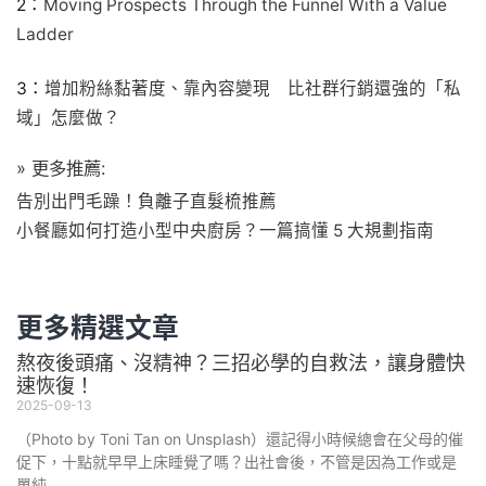
2：
Moving Prospects Through the Funnel With a Value
Ladder
3：
增加粉絲黏著度、靠內容變現 比社群行銷還強的「私
域」怎麼做？
» 更多推薦:
告別出門毛躁！負離子直髮梳推薦
小餐廳如何打造小型中央廚房？一篇搞懂 5 大規劃指南
更多精選文章
熬夜後頭痛、沒精神？三招必學的自救法，讓身體快
速恢復！
2025-09-13
（Photo by Toni Tan on Unsplash）還記得小時候總會在父母的催
促下，十點就早早上床睡覺了嗎？出社會後，不管是因為工作或是
單純