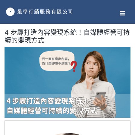
跳
MAI
至
MEN
主
要
4 步驟打造內容變現系統！自媒體經營可持
內
續的變現方式
容