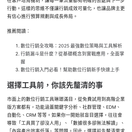
在客戶培育機制，讓每一筆流量都有明確的去處與下一步
行動。這樣的思維不僅讓行銷成效可量化，也讓品牌主更
有信心進行預算規劃與成長佈局。
推薦閱讀：
數位行銷全攻略：2025 最強數位策略與工具解析
行銷漏斗是什麼？從基礎概念到實戰應用，全面掌
握
數位行銷入門必看！幫助數位行銷新手快速上手
選擇工具前，你該先釐清的事
市面上的數位行銷工具琳瑯滿目，從免費試用到高階企業
版方案都有，功能涵蓋關鍵字分析、社群管理、EDM、
自動化、CRM 等等。如果你一開始就盲目選擇，往往會
導致「工具買了卻沒人用」、「數據很多卻無法解讀」、
「內容產出效率低落」等問題。因此，選擇前先釐清需求