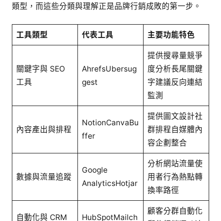
類型，而這些分類與理解正是品牌行銷成敗的第一步。
工具類型
代表工具
主要功能特色
提供搜尋量競爭
關鍵字與 SEO
AhrefsUbersug
度分析長尾關鍵
工具
gest
字建議反向連結
監測
提供圖文設計社
NotionCanvaBu
內容產出與排程
群排程自媒體內
ffer
容企劃整合
分析網站流量使
Google
數據與流量追蹤
用者行為熱點轉
AnalyticsHotjar
換率路徑
顧客分群自動化
自動化與 CRM
HubSpotMailch