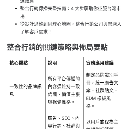
選推薦
整合行銷傳播完整指南：4 大步驟助你征服台灣市
場
從設計思維到同理心地圖，整合行銷公司與您深入
了解客戶需求！
整合行銷的關鍵策略與佈局要點
核心觀點
說明
實務應用建議
制定品牌識別手
所有平台傳遞的
冊，統一廣告文
一致性的品牌訊
內容須維持一致
案、社群貼文、
息
語調、價值主張
EDM 樣板風
與視覺風格。
格。
廣告、SEO、內
以用戶旅程為主
容行銷、社群與