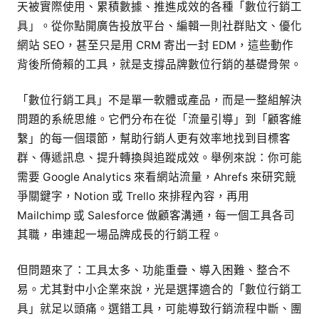
與
天被實際使用、累積數據、推進成效的各種「數位行銷工
實
具」。從你點開廣告投放平台、編輯一則社群貼文、優化
用
網站 SEO，甚至只是用 CRM 寄出一封 EDM，這些動作
推
背後所倚賴的工具，就是支撐品牌數位行銷的基礎骨架。
薦
「數位行銷工具」不是單一軟體或產品，而是一整組解決
問題的系統思維。它們分布在從「流量引導」到「顧客維
繫」的每一個環節，幫助行銷人更有效率地找到目標客
群、傳遞訊息、提升轉換與追蹤成效。舉例來說：你可能
需要 Google Analytics 來看網站流量，Ahrefs 來研究競
爭關鍵字，Notion 或 Trello 來排程內容，再用
Mailchimp 或 Salesforce 做顧客溝通，每一個工具各司
其職，串連起一場品牌成長的行銷工程。
但問題來了：工具太多、功能重疊、導入困難、整合不
易。尤其對中小企業來說，光是選擇適合的「數位行銷工
具」就足以頭痛。選錯工具，可能導致行銷流程中斷、團