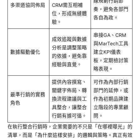
線規劃行銷節
多渠道協同佈局
CRM需互相補
奏，避免各部門
位，形成無縫體
各自為政。
驗。
串接GA、CRM
成效追蹤與數據
與MarTech工具
分析是調整策略
數據驅動優化
建立KPI儀表
的依據，避免靠
板，定期檢討策
經驗與直覺。
略表現。
提供內容撰寫、
可作為內部行銷
關鍵字佈局、轉
部門的延伸，或
最準行銷的實務
換流程建議與工
作為初期品牌建
角色
具整合，讓整合
立階段的專業顧
行銷有據可循。
問。
在執行整合行銷時，企業需要的不只是「在哪裡曝光」的
清單，而是「為什麼這樣安排」的邏輯與策略。真正有效