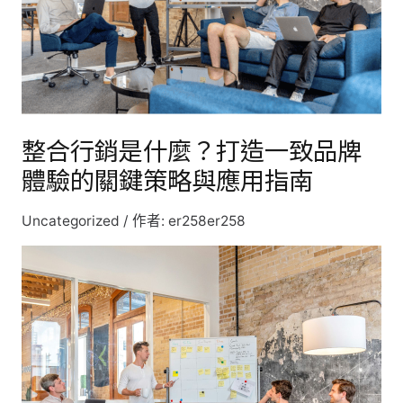
打
造
一
致
品
整合行銷是什麼？打造一致品牌
牌
體驗的關鍵策略與應用指南
體
驗
的
Uncategorized
/ 作者:
er258er258
關
鍵
策
略
與
應
用