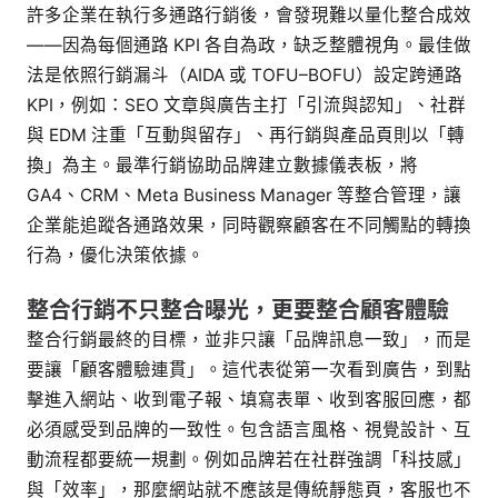
許多企業在執行多通路行銷後，會發現難以量化整合成效
——因為每個通路 KPI 各自為政，缺乏整體視角。最佳做
法是依照行銷漏斗（AIDA 或 TOFU–BOFU）設定跨通路
KPI，例如：SEO 文章與廣告主打「引流與認知」、社群
與 EDM 注重「互動與留存」、再行銷與產品頁則以「轉
換」為主。最準行銷協助品牌建立數據儀表板，將
GA4、CRM、Meta Business Manager 等整合管理，讓
企業能追蹤各通路效果，同時觀察顧客在不同觸點的轉換
行為，優化決策依據。
整合行銷不只整合曝光，更要整合顧客體驗
整合行銷最終的目標，並非只讓「品牌訊息一致」，而是
要讓「顧客體驗連貫」。這代表從第一次看到廣告，到點
擊進入網站、收到電子報、填寫表單、收到客服回應，都
必須感受到品牌的一致性。包含語言風格、視覺設計、互
動流程都要統一規劃。例如品牌若在社群強調「科技感」
與「效率」，那麼網站就不應該是傳統靜態頁，客服也不