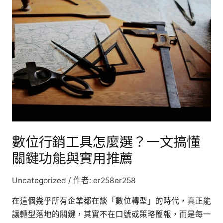
位
行
銷
工
具
怎
麼
選？
一
文
數位行銷工具怎麼選？一文搞懂
搞
關鍵功能與實用推薦
懂
關
Uncategorized
/ 作者:
er258er258
鍵
功
在這個幾乎所有企業都在談「數位轉型」的時代，真正能
能
讓轉型落地的關鍵，其實不在口號或策略簡報，而是每一