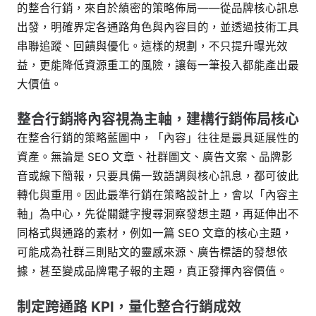
的整合行銷，來自於縝密的策略佈局——從品牌核心訊息
出發，明確界定各通路角色與內容目的，並透過技術工具
串聯追蹤、回饋與優化。這樣的規劃，不只提升曝光效
益，更能降低資源重工的風險，讓每一筆投入都能產出最
大價值。
整合行銷將內容視為主軸，建構行銷佈局核心
在整合行銷的策略藍圖中，「內容」往往是最具延展性的
資產。無論是 SEO 文章、社群圖文、廣告文案、品牌影
音或線下簡報，只要具備一致語調與核心訊息，都可彼此
轉化與重用。因此最準行銷在策略設計上，會以「內容主
軸」為中心，先從關鍵字搜尋洞察發想主題，再延伸出不
同格式與通路的素材，例如一篇 SEO 文章的核心主題，
可能成為社群三則貼文的靈感來源、廣告標語的發想依
據，甚至變成品牌電子報的主題，真正發揮內容價值。
制定跨通路 KPI，量化整合行銷成效