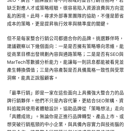
SEO、廣告、品牌設計等不同領域的整合行銷任務時，若
缺乏對應人才或策略經驗，很容易陷入資源浪費與方向混
亂的困境。此時，尋求外部專業團隊的協助，不僅是節省
成本的策略，更是提昇執行效率與精準度的關鍵。
但不是每家整合行銷公司都適合你的品牌。挑選夥伴時，
建議觀察以下幾個面向：一是是否擁有策略導向思維，能
從商業目標出發規劃內容與通路策略；二是是否有SEO與
MarTech等數據分析能力，能讓每一則訊息都能被看見並
產生轉換價值；三是內容產製是否具備風格一致性與受眾
洞察，能真正說服顧客。
「最準行銷」即是一家在這些面向上具備強大整合力的品
牌行銷夥伴。他們不只是內容代筆，更結合SEO架構、資
料追蹤與使用者體驗設計，協助品牌從「策略想法」走向
「具體成效」。無論你是正進行品牌轉型、產品上市、或
想突破行銷瓶頸的中小企業，與具備內容實力與技術腦的