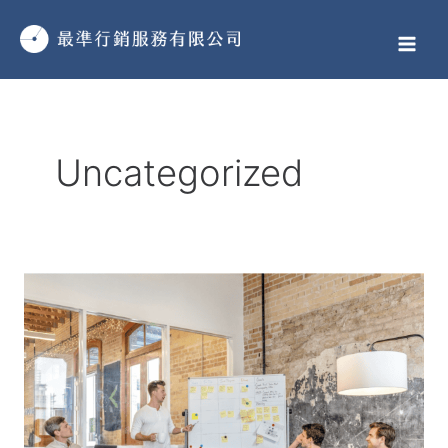
跳
MAI
至
MEN
主
要
文
內
章
容
Uncategorized
分
頁
整
合
行
銷
是
什
麼？