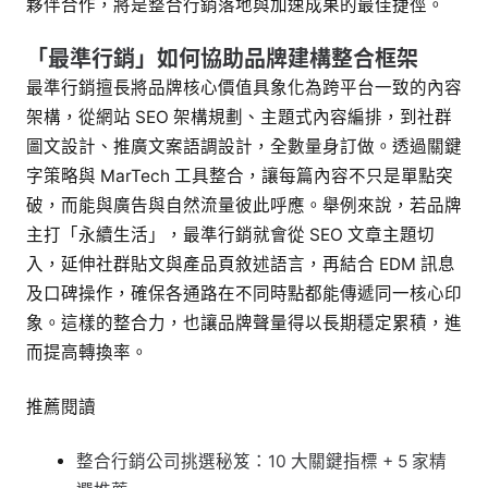
夥伴合作，將是整合行銷落地與加速成果的最佳捷徑。
「最準行銷」如何協助品牌建構整合框架
最準行銷擅長將品牌核心價值具象化為跨平台一致的內容
架構，從網站 SEO 架構規劃、主題式內容編排，到社群
圖文設計、推廣文案語調設計，全數量身訂做。透過關鍵
字策略與 MarTech 工具整合，讓每篇內容不只是單點突
破，而能與廣告與自然流量彼此呼應。舉例來說，若品牌
主打「永續生活」，最準行銷就會從 SEO 文章主題切
入，延伸社群貼文與產品頁敘述語言，再結合 EDM 訊息
及口碑操作，確保各通路在不同時點都能傳遞同一核心印
象。這樣的整合力，也讓品牌聲量得以長期穩定累積，進
而提高轉換率。
推薦閱讀
整合行銷公司挑選秘笈：10 大關鍵指標 + 5 家精