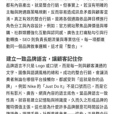
都有內容產出，就是整合行銷。但事實上，若沒有明確的
主軸與跨通路策略規劃，反而容易造成訊息矛盾與顧客混
淆。真正有效的整合行銷，是將各個通路依品牌目標進行
角色分工與內容設計，例如：官方網站聚焦品牌價值與導
購、社群媒體強化互動與認同感、廣告主打痛點勾引與行
動轉換、SEO 則負責長期流量與專業信任。每一項都連
動同一個品牌敘事邏輯，這才是「整合」。
建立一致品牌語言，讓顧客記住你
品牌語言不只是 Logo 或口號，而是每一則與顧客溝通的
文字、圖像與語調風格的總和。成功的整合行銷，會讓消
費者無論在哪個平台接觸你，都感受到「這就是你的品
牌」。例如 Nike 的「Just Do It」不是口號而已，而是它
所有影片、廣告、網頁內容的語言底色。當品牌語言一致
性高，就容易建立記憶點與辨識度，久而久之形成品牌的
獨特價值主張。這也是為什麼許多品牌願意花時間設計品
牌語彙、語調手冊、社群風格參考——這些，正是整合行