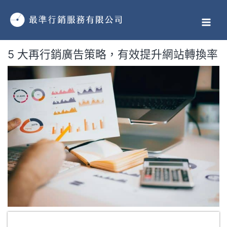
跳
MAI
至
MEN
主
要
5 大再行銷廣告策略，有效提升網站轉換率
內
容