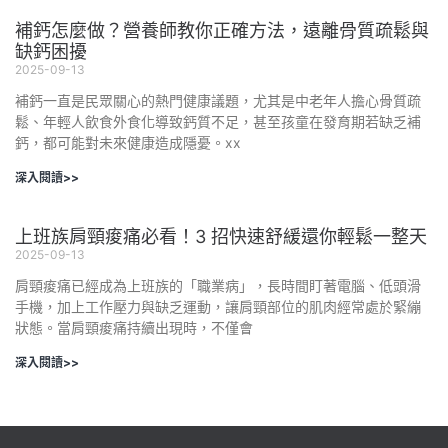
補鈣怎麼做？營養師教你正確方法，遠離骨質疏鬆與
缺鈣困擾
2025-09-13
補鈣一直是民眾關心的熱門健康議題，尤其是中老年人擔心骨質疏
鬆、年輕人飲食外食化導致鈣質不足，甚至孩童在發育期若缺乏補
鈣，都可能對未來健康造成隱憂。xx
深入閱讀>>
上班族肩頸痠痛必看！3 招快速舒緩還你輕鬆一整天
2025-09-13
肩頸痠痛已經成為上班族的「職業病」，長時間盯著電腦、低頭滑
手機，加上工作壓力與缺乏運動，讓肩頸部位的肌肉經常處於緊繃
狀態。當肩頸痠痛持續出現時，不僅會
深入閱讀>>