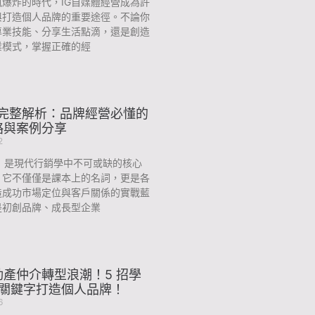
爆炸的時代，IG自媒體經營成為許
與打造個人品牌的重要途徑。不論你
專業技能、分享生活點滴，還是創造
業模式，掌握正確的經
 完整解析：品牌經營必懂的
略與案例分享
2
P」是現代行銷學中不可或缺的核心
，它不僅僅是課本上的名詞，更是各
造成功市場定位與客戶關係的實戰藍
是初創品牌、成長型企業
產仲介轉型浪潮！5 招學
O 關鍵字打造個人品牌！
6