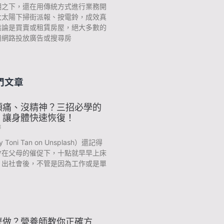
潮之下，還在用傳統方式進行業務開
大太陽下掃街派報、按電鈴，成效真
無論是買賣或租賃房屋，絕大多數的
用網路投放廣告或搜尋房
門文章
頭痛、沒精神？三招必學的
，讓身體快速恢復！
3
y Toni Tan on Unsplash）還記得
會在父母的催促下，十點就早早上床
？出社會後，不管是因為工作或是單
麼做？營養師教你正確方