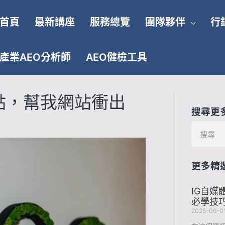
首頁
最新講座
服務總覽
團隊夥伴
行
產業AEO分析師
AEO健檢工具
點，幫我網站衝出
搜尋更
搜
尋
更多精
IG自媒
必學技
2025-06-0