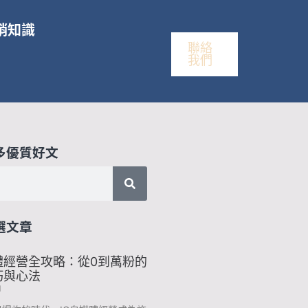
銷知識
聯絡
我們
多優質好文
選文章
體經營全攻略：從0到萬粉的
巧與心法
1