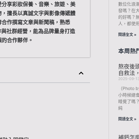
愛分享彩妝保養、音樂、旅遊、美
數位化浪
發嗎？在
物，擅長以真誠文字與影像傳遞體
的好嗎？
牌合作撰寫文章與新聞稿，熟悉
人，都使
作與社群經營，能為品牌量身打造
閱讀全文 »
賴的合作夥伴。
本周熱
熬夜後
自救法
2025-09-1
（Photo b
小時候總
睡覺了嗎
純
閱讀全文 »
補鈣怎