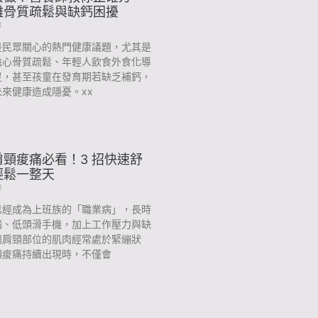
離骨質疏鬆與缺鈣困擾
3
是民眾關心的熱門健康議題，尤其是
擔心骨質疏鬆、年輕人飲食外食化導
足，甚至孩童在發育期若缺乏補鈣，
來健康造成隱憂。xx
頸痠痛必看！3 招快速舒
輕鬆一整天
3
已經成為上班族的「職業病」，長時
腦、低頭滑手機，加上工作壓力與缺
讓肩頸部位的肌肉經常處於緊繃狀
頸痠痛持續出現時，不僅會