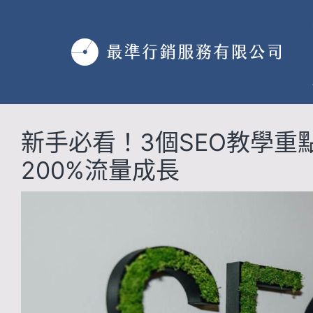
跳
至
主
要
內
容
新手必看！3個SEO教學重
200%流量成長