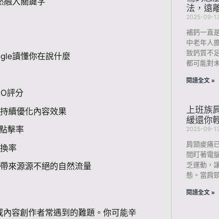
自然融入關鍵字
法，遠
2025-09-1
補鈣一直
中老年人
致鈣質不
gle讀懂你在說什麼
都可能對未
閱讀全文 »
O評分
上班族肩
，持續優化內容效果
緩還你
名與點擊率
2025-09-1
肩頸痠痛
轉換率
間盯著電
乏運動，
站帶來源源不絕的自然流量
態。當肩
閱讀全文 »
或內容創作者常遇到的難題。你可能辛