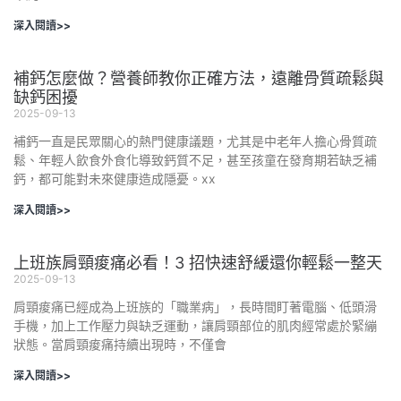
深入閱讀>>
補鈣怎麼做？營養師教你正確方法，遠離骨質疏鬆與
缺鈣困擾
2025-09-13
補鈣一直是民眾關心的熱門健康議題，尤其是中老年人擔心骨質疏
鬆、年輕人飲食外食化導致鈣質不足，甚至孩童在發育期若缺乏補
鈣，都可能對未來健康造成隱憂。xx
深入閱讀>>
上班族肩頸痠痛必看！3 招快速舒緩還你輕鬆一整天
2025-09-13
肩頸痠痛已經成為上班族的「職業病」，長時間盯著電腦、低頭滑
手機，加上工作壓力與缺乏運動，讓肩頸部位的肌肉經常處於緊繃
狀態。當肩頸痠痛持續出現時，不僅會
深入閱讀>>