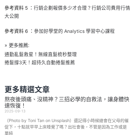
參考資料 5 ：
行銷企劃報價多少才合理？行銷公司費用行情
大公開
參考資料 6 ：
參加好學堂的 Analytics 學習中心課程
» 更多推薦:
通勤亂髮救星！無線直髮梳秒整理
捲髮撐3天！超持久自動捲髮推薦
更多精選文章
熬夜後頭痛、沒精神？三招必學的自救法，讓身體快
速恢復！
2025-09-13
（Photo by Toni Tan on Unsplash）還記得小時候總會在父母的催
促下，十點就早早上床睡覺了嗎？出社會後，不管是因為工作或是
單純