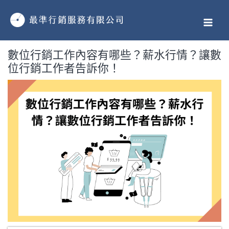
跳
MAI
至
MEN
主
要
數位行銷工作內容有哪些？薪水行情？讓數
內
位行銷工作者告訴你！
容