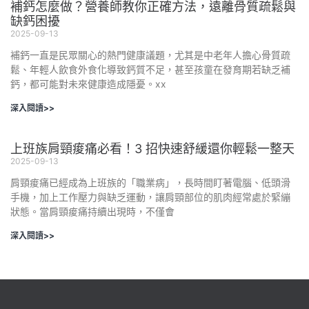
補鈣怎麼做？營養師教你正確方法，遠離骨質疏鬆與
缺鈣困擾
2025-09-13
補鈣一直是民眾關心的熱門健康議題，尤其是中老年人擔心骨質疏
鬆、年輕人飲食外食化導致鈣質不足，甚至孩童在發育期若缺乏補
鈣，都可能對未來健康造成隱憂。xx
深入閱讀>>
上班族肩頸痠痛必看！3 招快速舒緩還你輕鬆一整天
2025-09-13
肩頸痠痛已經成為上班族的「職業病」，長時間盯著電腦、低頭滑
手機，加上工作壓力與缺乏運動，讓肩頸部位的肌肉經常處於緊繃
狀態。當肩頸痠痛持續出現時，不僅會
深入閱讀>>