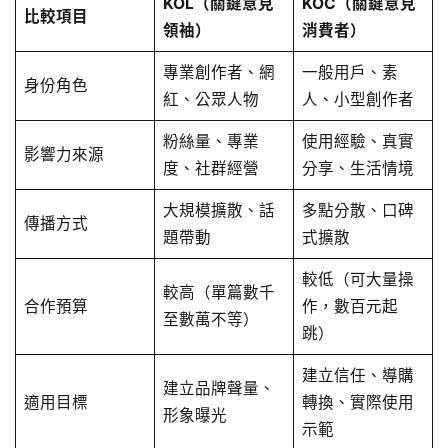
KOL（關鍵意見
KOC（關鍵意見
比較項目
領袖）
消費者）
專業創作者、網
一般用戶、素
身份角色
紅、公眾人物
人、小型創作者
粉絲量、專業
使用經驗、真實
影響力來源
度、社群經營
分享、生活情境
大規模擴散、話
多點分散、口碑
傳播方式
題帶動
式擴散
較低（可大量操
較高（單篇數千
合作預算
作，數百元起
至數萬不等）
跳）
建立信任、導購
建立品牌聲量、
適用目標
轉換、實際使用
形象曝光
示範