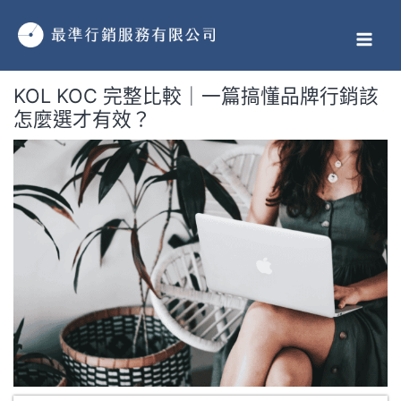
跳
MAI
至
MEN
主
要
KOL KOC 完整比較｜一篇搞懂品牌行銷該
內
怎麼選才有效？
容