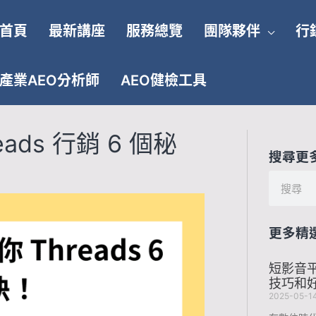
首頁
最新講座
服務總覽
團隊夥伴
行
產業AEO分析師
AEO健檢工具
ds 行銷 6 個秘
搜尋更
搜
尋
更多精
短影音平
技巧和
2025-05-1