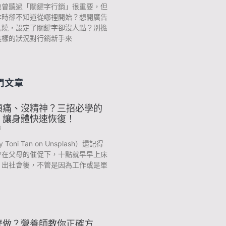
也曾聽過「關鍵字行銷」很重要，但
作時卻不知道從哪裡開始？想開廣告
亂燒，設定了關鍵字卻沒人點？別擔
這樣的狀況對行銷新手來
門文章
頭痛、沒精神？三招必學的
，讓身體快速恢復！
3
y Toni Tan on Unsplash）還記得
會在父母的催促下，十點就早早上床
？出社會後，不管是因為工作或是單
麼做？營養師教你正確方