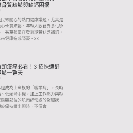
離骨質疏鬆與缺鈣困擾
3
是民眾關心的熱門健康議題，尤其是
擔心骨質疏鬆、年輕人飲食外食化導
足，甚至孩童在發育期若缺乏補鈣，
來健康造成隱憂。xx
頸痠痛必看！3 招快速舒
輕鬆一整天
3
已經成為上班族的「職業病」，長時
腦、低頭滑手機，加上工作壓力與缺
讓肩頸部位的肌肉經常處於緊繃狀
頸痠痛持續出現時，不僅會