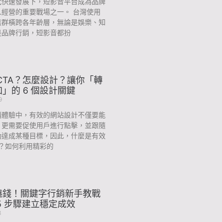
代快速發展下，短影音平台成為品牌
人經營的重要戰場之一。 台灣使用
族群橫跨各年齡層，無論是娛樂、知
是品牌行銷，短影音都扮
CTA？怎麼設計？讓你「轉
」的 6 個設計關鍵
9
銷體驗中，有效的網站設計不僅要能
，更需要促使用戶進行點擊，並跟隨
動達成某種目標，因此，什麼是有效
 呢？如何利用精彩的
燒錢！關鍵字行銷新手教戰
5 步驟建立穩定成效
8