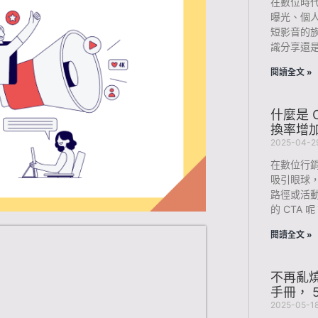
在數位時
曝光、個
短影音的
識分享還
閱讀全文 »
什麼是 
換率增加
2025-04-2
在數位行
吸引眼球
路徑或活
的 CTA
閱讀全文 »
不再亂
手冊， 
2025-05-1