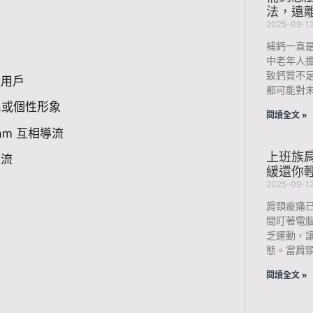
法，遠
2025-09-1
補鈣一直
中老年人
致鈣質不
絲用戶
都可能對未
民或個性形象
閱讀全文 »
ram 互相導流
上班族肩
引流
緩還你
2025-09-1
肩頸痠痛
間盯著電
乏運動，
態。當肩
閱讀全文 »