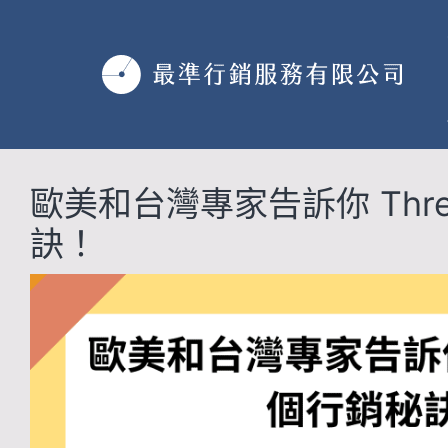
跳
至
主
要
內
容
歐美和台灣專家告訴你 Threa
訣！