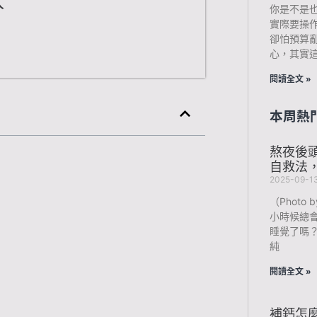
人
你是不是
實際要操
卻怕預算
心，其實
閱讀全文 »
本周熱
熬夜後
自救法
2025-09-1
（Photo b
小時候總
睡覺了嗎
純
閱讀全文 »
補鈣怎