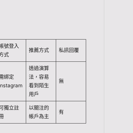
帳號登入
推薦方式
私訊回覆
方式
透過演算
需綁定
法，容易
無
Instagram
看到陌生
用戶
可獨立註
以關注的
有
冊
帳戶為主