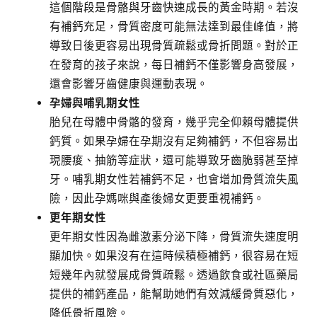
這個階段是骨骼與牙齒快速成長的黃金時期。若沒
有補鈣充足，骨質密度可能無法達到最佳峰值，將
導致日後更容易出現骨質疏鬆或骨折問題。對於正
在發育的孩子來說，每日補鈣不僅影響身高發展，
還會影響牙齒健康與運動表現。
孕婦與哺乳期女性
胎兒在母體中骨骼的發育，幾乎完全仰賴母體提供
鈣質。如果孕婦在孕期沒有足夠補鈣，不但容易出
現腰痠、抽筋等症狀，還可能導致牙齒脆弱甚至掉
牙。哺乳期女性若補鈣不足，也會增加骨質流失風
險，因此孕媽咪與產後婦女更要重視補鈣。
更年期女性
更年期女性因為雌激素分泌下降，骨質流失速度明
顯加快。如果沒有在這時候積極補鈣，很容易在短
短幾年內就發展成骨質疏鬆。透過飲食或社區藥局
提供的補鈣產品，能幫助她們有效減緩骨質惡化，
降低骨折風險。