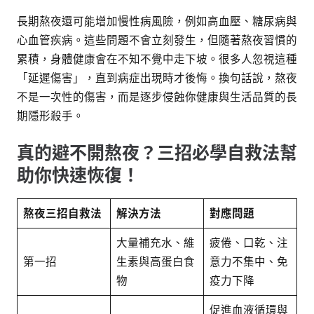
長期熬夜還可能增加慢性病風險，例如高血壓、糖尿病與
心血管疾病。這些問題不會立刻發生，但隨著熬夜習慣的
累積，身體健康會在不知不覺中走下坡。很多人忽視這種
「延遲傷害」，直到病症出現時才後悔。換句話說，熬夜
不是一次性的傷害，而是逐步侵蝕你健康與生活品質的長
期隱形殺手。
真的避不開熬夜？三招必學自救法幫
助你快速恢復！
熬夜三招自救法
解決方法
對應問題
大量補充水、維
疲倦、口乾、注
第一招
生素與高蛋白食
意力不集中、免
物
疫力下降
促進血液循環與