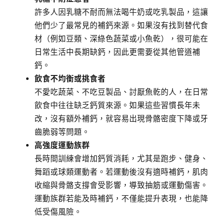
改，沒有額外補鈣，就容易出現骨骼密度下降或牙
齒脆弱等問題。
高強度運動族群
長時間訓練會增加鈣質消耗，尤其是跑步、健身、
舞蹈或球類運動者。若運動後沒有適時補鈣，肌肉
收縮與骨骼支撐會受影響，導致抽筋或運動傷害。
運動族群若能及時補鈣，不僅能提升表現，也能降
低受傷風險。
長期服藥者
有些藥物會加速鈣質流失，例如利尿劑、類固醇或
某些慢性病藥物。如果沒有搭配補鈣，骨質健康會
迅速下降。這類族群更需要社區藥局藥師的協助，
找出合適的補鈣策略，避免副作用加重缺鈣風險。
綜合來看，這些高風險族群往往在不自覺的情況下就進入
缺鈣狀態。無論是外食、體質問題、生活習慣或藥物影
響，都讓「補鈣」成為必須重視的日常課題。