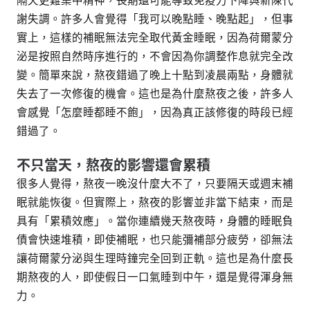
隔天更難集中精神，長期還可能導致免疫力下降與新陳代
謝失調。許多人會覺得「我可以晚點睡、晚點起」，但事
實上，這樣的補眠無法完全取代黃金睡眠，因為荷爾蒙分
泌是按照自然時序進行的，不會因為你調整作息就完全改
變。簡單來說，熬夜錯過了晚上十點到凌晨兩點，身體就
失去了一次修復的機會。這也是為什麼熬夜之後，許多人
會感覺「怎麼睡都睡不飽」，因為真正該修復的時段已經
錯過了。
不只當天，熬夜的影響還會累積
很多人覺得，熬夜一晚沒什麼大不了，只要隔天或週末補
眠就能恢復。但實際上，熬夜的影響並非當下結束，而是
具有「累積效應」。當你連續幾天熬夜時，身體的睡眠負
債會快速堆積，即使補眠，也只能彌補部分疲勞，卻無法
讓荷爾蒙分泌與生理時鐘完全回到正軌。這也是為什麼長
期熬夜的人，即使假日一口氣睡到中午，還是覺得渾身無
力。