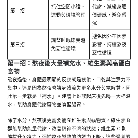
抓住空閒小睡、
代謝，減緩身體
第二招
運動與環境管理
僵硬感，避免昏
沉
避免因外在因素
調整睡眠節奏避
第三招
影響，持續熬夜
免惡性循環
惡性循環
第一招：熬夜後大量補充水、維生素與高蛋白
食物
熬夜過後，身體最明顯的反應就是疲倦、口乾與注意力不
集中。這是因為熬夜會讓身體流失更多水分與電解質，因
此第一步就是「補水」。建議上班族起床後先喝一大杯溫
水，幫助身體代謝廢物並喚醒腸胃。
除了水分，熬夜後更需要補充維生素與礦物質。維生素 B
群能幫助能量代謝，改善精神不濟的狀態；維生素 C 則
能提升免疫力，彌補熬夜導致的防護力下降。這些營養素