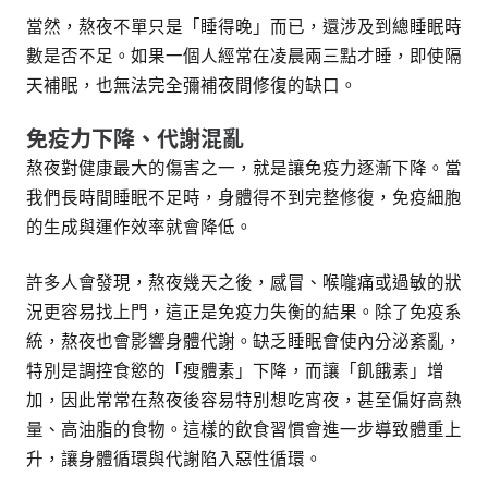
當然，熬夜不單只是「睡得晚」而已，還涉及到總睡眠時
數是否不足。如果一個人經常在凌晨兩三點才睡，即使隔
天補眠，也無法完全彌補夜間修復的缺口。
免疫力下降、代謝混亂
熬夜對健康最大的傷害之一，就是讓免疫力逐漸下降。當
我們長時間睡眠不足時，身體得不到完整修復，免疫細胞
的生成與運作效率就會降低。
許多人會發現，熬夜幾天之後，感冒、喉嚨痛或過敏的狀
況更容易找上門，這正是免疫力失衡的結果。除了免疫系
統，熬夜也會影響身體代謝。缺乏睡眠會使內分泌紊亂，
特別是調控食慾的「瘦體素」下降，而讓「飢餓素」增
加，因此常常在熬夜後容易特別想吃宵夜，甚至偏好高熱
量、高油脂的食物。這樣的飲食習慣會進一步導致體重上
升，讓身體循環與代謝陷入惡性循環。