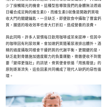
少了接觸陽光的機會。這種型態導致我們的身體無法透過
日曬合成足夠的維生素D，而維生素D就像是開啟鈣質吸
收大門的關鍵鑰匙，一旦缺乏，即便飲食中攝取了豐富鈣
質，腸道的吸收效率也會大打折扣，造成營養的浪費。
與此同時，許多人習慣每日飲用咖啡或茶來提神，但其中
的咖啡因有利尿效果，會加速鈣質隨著尿液排出體外。酒
精的過度攝取同樣會干擾鈣質的代謝平衡。更關鍵的是，
缺乏能對骨骼施加適度壓力的負重運動，骨骼便收不到需
要「變得更強壯」的訊號，骨質便會依循「用進廢退」的
原則逐漸流失，這些因素共同構成了現代人缺鈣的惡性循
環。