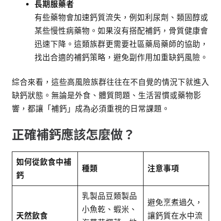
正確補鈣應該怎麼做？
如何從飲食中補
種類
注意事項
鈣
乳製品豆類製品
避免烹煮過久，
小魚乾、蝦米、
天然飲食
讓鈣質在水中流
海帶花椰菜、地
失
瓜葉
根據需求不同，
選擇「碳酸鈣」
補鈣保健品
鈣片、鈣粉
或「檸檬酸鈣」
的成分
從天然食物中攝取
有許多天然食材都能幫助我們補鈣，最常見的就是乳製