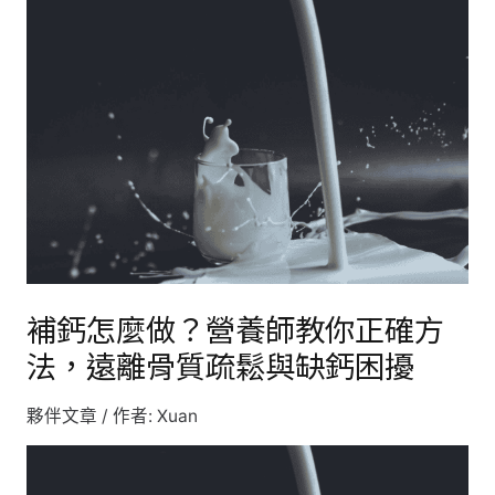
補
鈣
怎
麼
做？
營
養
師
教
你
正
補鈣怎麼做？營養師教你正確方
確
法，遠離骨質疏鬆與缺鈣困擾
方
法，
夥伴文章
/ 作者:
Xuan
遠
離
骨