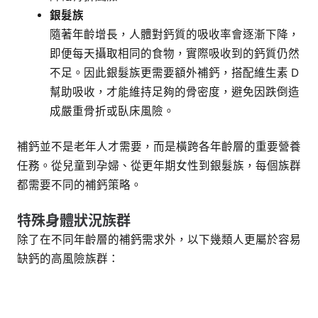
銀髮族
隨著年齡增長，人體對鈣質的吸收率會逐漸下降，
即便每天攝取相同的食物，實際吸收到的鈣質仍然
不足。因此銀髮族更需要額外補鈣，搭配維生素 D
幫助吸收，才能維持足夠的骨密度，避免因跌倒造
成嚴重骨折或臥床風險。
補鈣並不是老年人才需要，而是橫跨各年齡層的重要營養
任務。從兒童到孕婦、從更年期女性到銀髮族，每個族群
都需要不同的補鈣策略。
特殊身體狀況族群
除了在不同年齡層的補鈣需求外，以下幾類人更屬於容易
缺鈣的高風險族群：
（Photo by
Haseeb Jamil
on
Unsplash
）