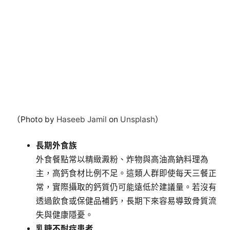
長期外食族
外食餐點常以精緻澱粉、炸物與高油高鈉料理為
主，高鈣食材比例不足。這類人群即使每天三餐正
常，實際攝取的鈣質仍可能遠低於建議量。若沒有
透過飲食或保健品補鈣，長期下來容易導致骨質流
失與健康隱憂。
乳糖不耐症患者
許多人因乳糖不耐而無法喝牛奶或吃乳製品，這讓
他們少了最常見的補鈣來源。如果沒有找到替代食
材（例如豆類、深綠色蔬菜或小魚乾），很可能在
日常生活中長期缺鈣，因此更需要從其他管道補
鈣。
飲食不均衡或挑食者
不愛吃蔬菜、不吃豆製品、討厭魚乾的人，在日常
飲食中往往缺乏鈣質來源。如果這些習慣長年未