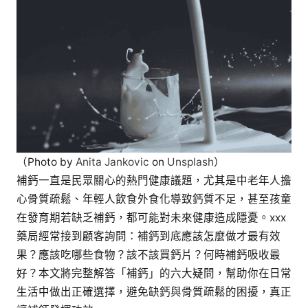
質
疏
鬆
與
缺
鈣
困
擾
（Photo by
Anita Jankovic
on
Unsplash
）
補鈣一直是民眾關心的熱門健康議題，尤其是中老年人擔
心骨質疏鬆、年輕人飲食外食化導致鈣質不足，甚至孩童
在發育期若缺乏補鈣，都可能對未來健康造成隱憂。xxx
藥局經常接到顧客詢問：補鈣到底應該怎麼做才最有效
果？應該吃哪些食物？該不該買鈣片？何時補鈣吸收最
好？本文將完整解答「補鈣」的六大疑問，幫助你在日常
生活中做出正確選擇，避免缺鈣與骨質疏鬆的困擾，真正