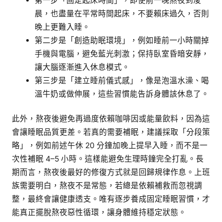
第一步「固定起床時間」，即使前一晚熬夜到凌
晨，也盡量在平常時間起床，不要賴床過久，否則
晚上更難入睡。
第二步是「創造助眠環境」，例如睡前一小時關掉
手機與電腦，避免藍光刺激；保持臥室昏暗安靜，
讓大腦逐漸進入休息模式。
第三步是「建立睡前儀式感」，像是泡溫水澡、喝
溫牛奶或做伸展，這些習慣能告訴身體該休息了。
此外，熬夜後避免再過度依賴咖啡因或能量飲料，因為這
會讓睡眠品質更差。若真的需要補眠，建議採取「分段策
略」，例如前述午休 20 分鐘加晚上提早入睡，而不是一
次性補眠 4–5 小時。這樣能避免生理時鐘完全打亂。長
期而言，熬夜後最好的修復方式就是回歸規律作息。上班
族需要明白，熬夜不是常態，若總是依賴補救而忽視調
整，最終會讓健康透支。唯有逐步養成固定睡眠習慣，才
能真正擺脫熬夜惡性循環，讓身體維持穩定狀態。