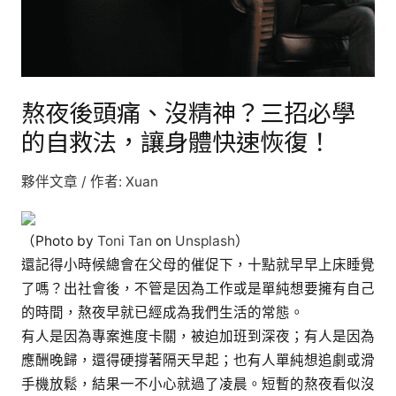
神？
三
招
必
熬夜後頭痛、沒精神？三招必學
學
的自救法，讓身體快速恢復！
的
自
夥伴文章
/ 作者:
Xuan
救
法，
讓
（Photo by
Toni Tan
on
Unsplash
）
身
還記得小時候總會在父母的催促下，十點就早早上床睡覺
體
了嗎？出社會後，不管是因為工作或是單純想要擁有自己
快
的時間，熬夜早就已經成為我們生活的常態。
速
有人是因為專案進度卡關，被迫加班到深夜；有人是因為
恢
應酬晚歸，還得硬撐著隔天早起；也有人單純想追劇或滑
復！
手機放鬆，結果一不小心就過了凌晨。短暫的熬夜看似沒