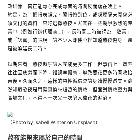
政細節，真正能專心完成專案的時間反而落在晚上。
於是，為了把報表趕完、簡報修到位，或處理隔天開會必
須交付的資料，只好選擇熬夜。尤其在一些競爭激烈的產
業中（例如行銷代理商…），長時間工時被視為「敬業」
或「認真」的表現，讓不少人即使心裡知道熬夜傷身，還
是被迫延長工時。
短期來看，熬夜似乎讓人完成更多工作，但事實上，效率
往往因疲勞而下降，錯誤率提高，導致要花更多時間收拾
善後。久而久之，這樣的惡性循環會讓身體慢慢透支。雖
然知道熬夜是用健康換來短暫的績效，但面對績效壓力與
職場文化，不得不一次又一次陷入熬夜的泥沼。
（Photo by
Isabell Winter
on
Unsplash
）
熬夜能帶來屬於自己的時間