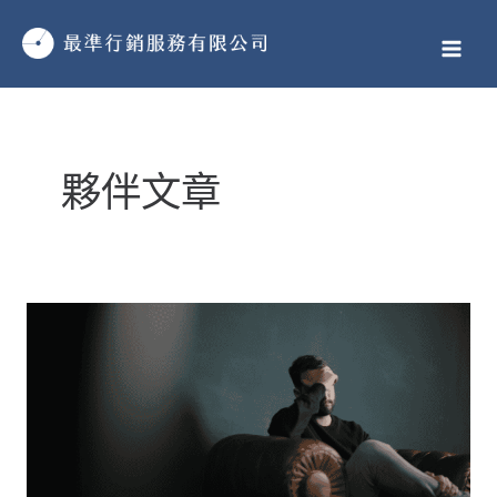
跳
MAI
至
MEN
主
要
文
內
章
容
夥伴文章
分
頁
熬
夜
後
頭
痛、
沒
精