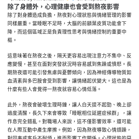
除了身體外，心理健康也會受到熬夜影響
除了對身體造成負擔，熬夜對心理狀態與情緒管理的影響
同樣嚴重。當睡眠不足時，大腦的前額葉皮質功能會下
降，而這個區域正是負責理性思考與情緒控制的重要中
樞。
這意味著在熬夜之後，隔天更容易出現注意力不集中、反
應變慢，甚至在面對突發狀況時容易感到焦躁或憤怒。長
期熬夜還可能引發焦慮與憂鬱傾向，因為神經傳導物質如
血清素與多巴胺會受到影響，讓情緒起伏變大。這也是為
什麼有些人會覺得一熬夜就容易心情低落。
此外，熬夜會破壞生理時鐘，讓人白天提不起勁、晚上卻
過度清醒，長久下來會導致「睡眠相位延遲症候群」，讓
作息完全錯亂。對職場人來說，這不僅影響效率，還可能
在人際互動中產生摩擦。例如，因為熬夜導致心情煩躁，
對同事或客戶不耐煩，進而影響工作關係。心理狀態的惡