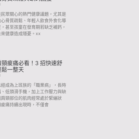
3
是民眾關心的熱門健康議題，尤其是
擔心骨質疏鬆、年輕人飲食外食化導
足，甚至孩童在發育期若缺乏補鈣，
來健康造成隱憂。xx
頸痠痛必看！3 招快速舒
輕鬆一整天
3
已經成為上班族的「職業病」，長時
腦、低頭滑手機，加上工作壓力與缺
讓肩頸部位的肌肉經常處於緊繃狀
頸痠痛持續出現時，不僅會