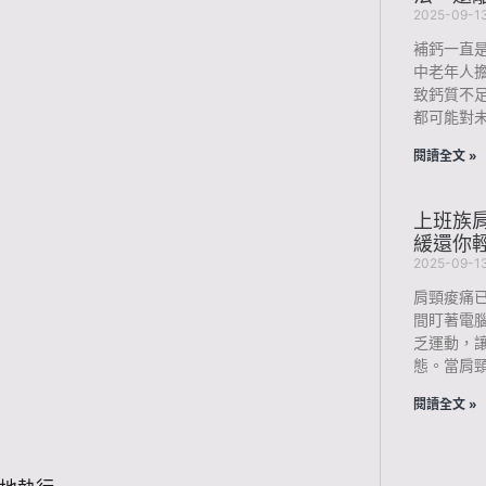
2025-09-1
補鈣一直
中老年人
致鈣質不
都可能對未
閱讀全文 »
上班族肩
緩還你
2025-09-1
肩頸痠痛
間盯著電
乏運動，
態。當肩
閱讀全文 »