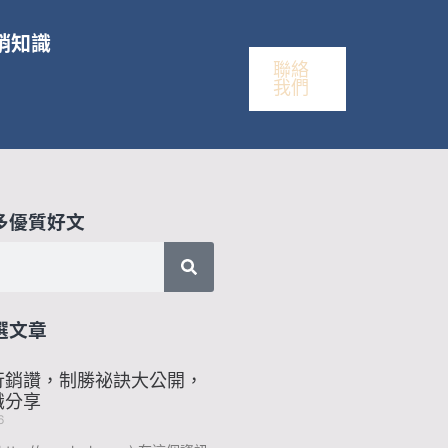
銷知識
聯絡
我們
多優質好文
選文章
行銷讚，制勝祕訣大公開，
識分享
6