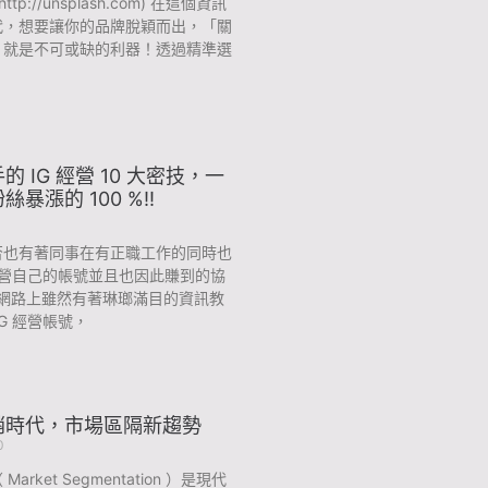
ttp://unsplash.com) 在這個資訊
代，想要讓你的品牌脫穎而出，「關
」就是不可或缺的利器！透過精準選
的 IG 經營 10 大密技，一
暴漲的 100 %!!
1
否也有著同事在有正職工作的同時也
 經營自己的帳號並且也因此賺到的協
?網路上雖然有著琳瑯滿目的資訊教
IG 經營帳號，
銷時代，市場區隔新趨勢
0
arket Segmentation ）是現代