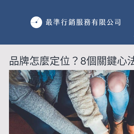
跳
至
主
要
內
容
品牌怎麼定位？8個關鍵心