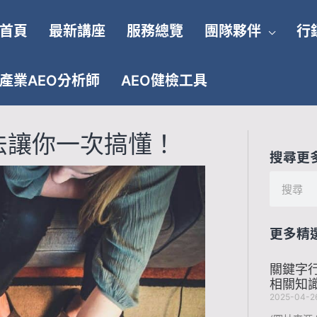
首頁
最新講座
服務總覽
團隊夥伴
行
產業AEO分析師
AEO健檢工具
法讓你一次搞懂！
搜尋更
搜
尋
更多精
關鍵字
相關知
2025-04-2