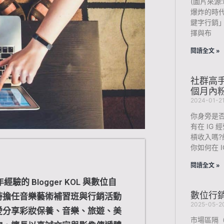
(圖片來源:h
爆炸的時
鍵字行銷
擇與布
閱讀全文 »
社群高手
個月內粉絲
2024-01-2
你身旁是
有在 IG
槓收入嗎
你如何在 
閱讀全文 »
驗的 Blogger KOL 與數位自
數位行
時擔任音樂藝術補習班與行銷活動
2025-05-2
愛分享彩妝保養、音樂、旅遊、美
市場區隔（ M