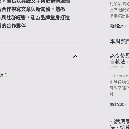
物，擅長以真誠文字與影像傳遞體
行銷策略
牌合作撰寫文章與新聞稿，熟悉
具有相似
準地滿足
作與社群經營，能為品牌量身打造
賴的合作夥伴。
閱讀全文 »
本周熱
熬夜後
自救法
2025-09-1
握？
（Photo b
小時候總
睡覺了嗎
純
閱讀全文 »
補鈣怎
法，遠