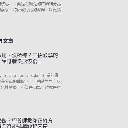
的核心，主要是將廣泛的市場細分為
的需求、特徵或行為的客群，以更精
對
門文章
頭痛、沒精神？三招必學的
，讓身體快速恢復！
3
y Toni Tan on Unsplash）還記得
會在父母的催促下，十點就早早上床
？出社會後，不管是因為工作或是單
麼做？營養師教你正確方
離骨質疏鬆與缺鈣困擾