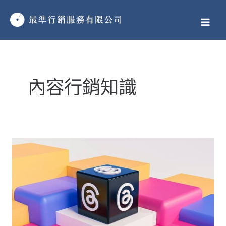
跳
MAI
至
MEN
主
要
文
內
章
容
內容行銷知識
分
頁
Threads
介
紹
｜
10
大
功