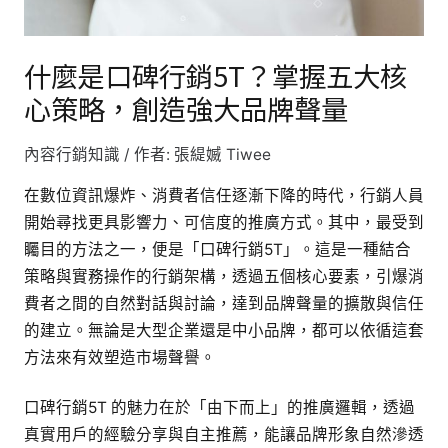
握
五
什麼是口碑行銷5T？掌握五大核
大
心策略，創造強大品牌聲量
核
心
內容行銷知識
/ 作者:
張緹媙 Tiwee
策
略，
在數位資訊爆炸、消費者信任逐漸下降的時代，行銷人員
創
開始尋找更具影響力、可信度的推廣方式。其中，最受到
造
矚目的方法之一，便是「口碑行銷5T」。這是一種結合
強
策略與實務操作的行銷架構，透過五個核心要素，引爆消
大
費者之間的自然對話與討論，達到品牌聲量的擴散與信任
品
的建立。無論是大型企業還是中小品牌，都可以依循這套
牌
方法來有效塑造市場聲譽。
聲
量
口碑行銷5T 的魅力在於「由下而上」的推廣邏輯，透過
真實用戶的經驗分享與自主推薦，能讓品牌形象自然滲透