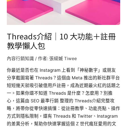
能
＋
註
冊
Threads介紹｜10 大功能＋註冊
教
教學懶人包
學
懶
內容行銷知識
/ 作者:
張緹媙 Tiwee
人
包
你最近是否也在 Instagram 上看到「神秘數字」或朋友
分享截圖寫著 Threads？這個由 Meta 推出的新社群平台
短短幾天就吸引破億用戶註冊，成為近期最火紅的話題之
一。如果你還不知道 Threads 是什麼？怎麼用？別擔
心，這篇由 SEO 最準行銷 整理的 Threads介紹完整攻
略，將帶你從零快速搞懂：從註冊教學、功能亮點、操作
方式到隱私限制，還有 Threads 和 Twitter、Instagram
的差異分析，幫助你快速掌握這個 Z 世代瘋狂愛用的文