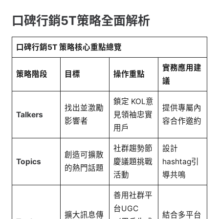
口碑行銷5T策略全面解析
口碑行銷5T 策略核心重點總覽
實務應用建
策略階段
目標
操作重點
議
鎖定 KOL意
找出並激勵
提供專屬內
Talkers
見領袖忠實
影響者
容合作邀約
用戶
社群趨勢節
設計
創造可擴散
Topics
慶議題挑戰
hashtag引
的熱門話題
活動
導共鳴
善用社群平
台UGC
擴大訊息傳
結合多平台