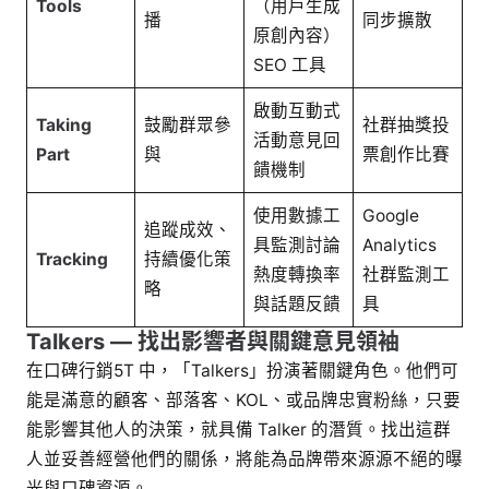
Tools
（用戶生成
播
同步擴散
原創內容）
SEO 工具
啟動互動式
Taking
鼓勵群眾參
社群抽獎投
活動意見回
Part
與
票創作比賽
饋機制
使用數據工
Google
追蹤成效、
具監測討論
Analytics
Tracking
持續優化策
熱度轉換率
社群監測工
略
與話題反饋
具
Talkers — 找出影響者與關鍵意見領袖
在口碑行銷5T 中，「Talkers」扮演著關鍵角色。他們可
能是滿意的顧客、部落客、KOL、或品牌忠實粉絲，只要
能影響其他人的決策，就具備 Talker 的潛質。找出這群
人並妥善經營他們的關係，將能為品牌帶來源源不絕的曝
光與口碑資源。