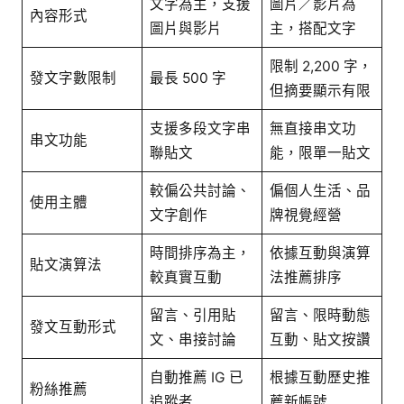
文字為主，支援
圖片／影片為
內容形式
圖片與影片
主，搭配文字
限制 2,200 字，
發文字數限制
最長 500 字
但摘要顯示有限
支援多段文字串
無直接串文功
串文功能
聯貼文
能，限單一貼文
較偏公共討論、
偏個人生活、品
使用主體
文字創作
牌視覺經營
時間排序為主，
依據互動與演算
貼文演算法
較真實互動
法推薦排序
留言、引用貼
留言、限時動態
發文互動形式
文、串接討論
互動、貼文按讚
自動推薦 IG 已
根據互動歷史推
粉絲推薦
追蹤者
薦新帳號