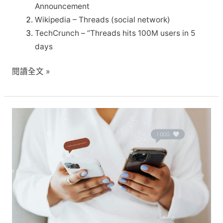
Announcement
Wikipedia – Threads (social network)
TechCrunch – “Threads hits 100M users in 5
days
閱讀全文 »
什
麼
是
口
碑
行
銷
5T？
掌