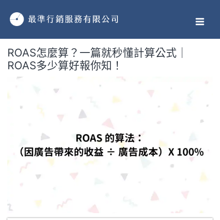
跳
MAI
至
MEN
主
要
ROAS怎麼算？一篇就秒懂計算公式｜
內
ROAS多少算好報你知！
容