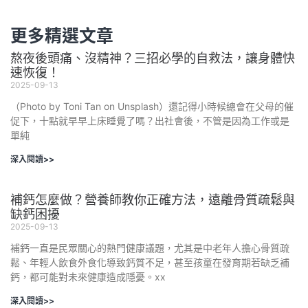
更多精選文章
熬夜後頭痛、沒精神？三招必學的自救法，讓身體快
速恢復！
2025-09-13
（Photo by Toni Tan on Unsplash）還記得小時候總會在父母的催
促下，十點就早早上床睡覺了嗎？出社會後，不管是因為工作或是
單純
深入閱讀>>
補鈣怎麼做？營養師教你正確方法，遠離骨質疏鬆與
缺鈣困擾
2025-09-13
補鈣一直是民眾關心的熱門健康議題，尤其是中老年人擔心骨質疏
鬆、年輕人飲食外食化導致鈣質不足，甚至孩童在發育期若缺乏補
鈣，都可能對未來健康造成隱憂。xx
深入閱讀>>