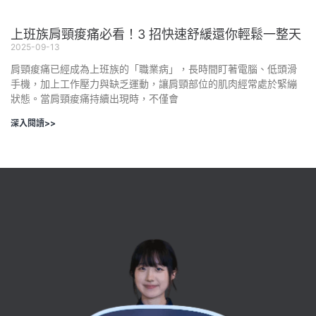
上班族肩頸痠痛必看！3 招快速舒緩還你輕鬆一整天
2025-09-13
肩頸痠痛已經成為上班族的「職業病」，長時間盯著電腦、低頭滑
手機，加上工作壓力與缺乏運動，讓肩頸部位的肌肉經常處於緊繃
狀態。當肩頸痠痛持續出現時，不僅會
深入閱讀>>