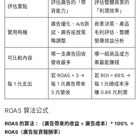
評估廣告的「帶
評估整體商業的
評估重點
貨能力」
「利潤效率」
廣告優化、A/B測
商業決策、產品
實用時機
試、廣告投放策
毛利評估、整體
略調整
營運效益分析
哪一支廣告回收
哪一組商品或方
可比較內容
營收最多
案最能賺錢
若 ROAS = 3 →
若 ROI = 66% →
每 1 元支出
每 1 元廣告帶來
每 1 元總成本淨
3 元營收
賺 0.66 元利潤
ROAS 算法公式
ROAS 的算法：（廣告帶來的收益 ÷ 廣告成本）* 100% =
ROAS（廣告投資報酬率）