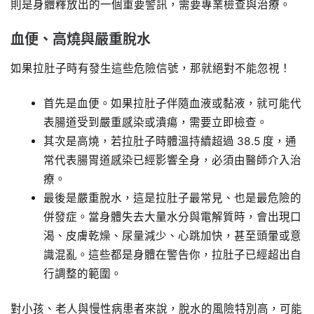
則是身體釋放出的一個重要警訊，需要專業檢查與治療。
血便、高燒與嚴重脫水
如果拉肚子時有發生這些危險信號，那就絕對不能忽視！
首先是血便。如果拉肚子伴隨血液或黏液，就可能代
表腸道受到嚴重感染或潰瘍，需要立即檢查。
其次是高燒，若拉肚子時體溫持續超過 38.5 度，通
常代表腸胃道感染已經影響全身，必須由醫師介入治
療。
最後是嚴重脫水，這是拉肚子最常見、也是最危險的
併發症。當身體失去大量水分與電解質時，會出現口
渴、皮膚乾燥、尿量減少、心跳加快，甚至頭暈或意
識混亂。這些都是身體在警告你，拉肚子已經超出自
行調整的範圍。
對小孩、老人與慢性病患者來說，脫水的風險特別高，可能