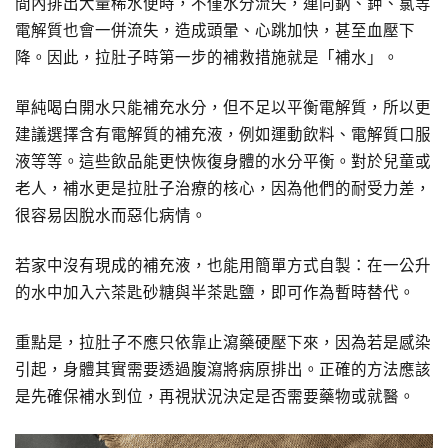
間內排出大量稀水便時，不僅水分流失，連同鈉、鉀、氯等
電解質也會一併流失，造成頭暈、心跳加快，甚至血壓下
降。因此，拉肚子時第一步的補救措施就是「補水」。
單純喝白開水只能補充水分，但不足以平衡電解質，所以更
建議選擇含有電解質的補充液，例如運動飲料、電解質口服
液等等。這些飲品能更快恢復身體的水分平衡。對於兒童或
老人，補水更是拉肚子治療的核心，因為他們的耐受力差，
很容易因脫水而惡化病情。
若家中沒有現成的補充液，也能用簡單方式自製：在一公升
的水中加入六茶匙砂糖與半茶匙鹽，即可作為暫時替代。
重點是，拉肚子不應只依靠止瀉藥硬壓下來，因為若是感染
引起，身體其實需要透過腹瀉將病原排出。正確的方法應該
是先確保補水到位，再視狀況決定是否需要藥物或就醫。