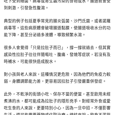
吃下受到細菌、病毒或寄生蟲污染的食物或水，腸道就會受
到刺激，引發急性腹瀉。
典型的例子包括夏季常見的腸炎弧菌、沙門氏菌，或者諾羅
病毒等。這些病原體會破壞腸道黏膜，使腸道吸收水分的功
能下降，甚至分泌過多液體，導致頻繁水瀉。
很多人會覺得「只是拉肚子而已」，撐一撐就過去，但其實
感染性拉肚子往往伴隨嘔吐、腹痛、發燒等症狀，若沒有及
時補水，可能很快造成脫水。
對小孩與老人來說，這種情況更危險，因為他們的免疫力較
弱，身體調節能力差，更容易因拉肚子引發嚴重併發症。
此外，不乾淨的街頭小吃、保存不當的便當，甚至飲用未經
煮沸的水，都可能成為拉肚子的隱形兇手。對經常外食或愛
吃生食的人來說，更要特別小心，因為一旦中招，不僅影響
生活，還可能需要藥物或住院治療。總結來說，飲食不潔與