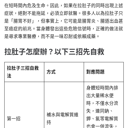
在短時間內危及生命。因此，如果在拉肚子的同時出現上述
症狀，絕對不能拖延，必須立即就醫。很多人以為拉肚子只
是「腸胃不好」，但事實上，它可能是腸胃炎、腸道出血甚
至癌症的前兆。當身體發出這些危險信號時，正確的做法就
是尋求專業醫療，而不是一味忍耐或依賴成藥。
拉肚子怎麼辦？以下三招先自救
拉肚子三招自救
方式
對應問題
法
身體短時間內排
出大量稀水便
時，不僅水分流
失，連同鈉、
補水與電解質維
第一招
鉀、氯等電解質
持
也會一併流失，