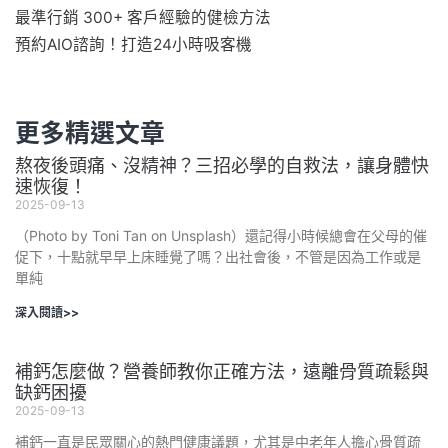
最準行銷 300+ 客戶經驗的健檢方法
預約AIO諮詢！打造24小時吸客機
更多精選文章
熬夜後頭痛、沒精神？三招必學的自救法，讓身體快
速恢復！
2025-09-13
（Photo by Toni Tan on Unsplash）還記得小時候總會在父母的催
促下，十點就早早上床睡覺了嗎？出社會後，不管是因為工作或是
單純
深入閱讀>>
補鈣怎麼做？營養師教你正確方法，遠離骨質疏鬆與
缺鈣困擾
2025-09-13
補鈣一直是民眾關心的熱門健康議題，尤其是中老年人擔心骨質疏