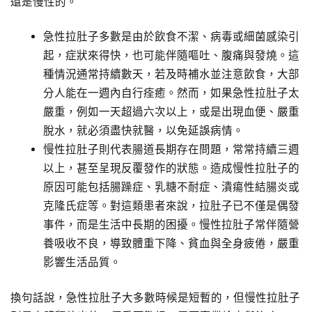
還是慢性的。
急性拉肚子多數是由於飲食不潔、病毒或細菌感染引
起，症狀來得快，也可能伴隨嘔吐、腹痛與發燒。這
種情況通常持續數天，若及時補水並注意飲食，大部
分人能在一週內自行痊癒。然而，如果急性拉肚子太
嚴重，例如一天超過六次以上，或是出現血便、嚴重
脫水，就必須盡快就醫，以免延誤病情。
慢性拉肚子則代表腸道長期存在問題，常常持續三週
以上，甚至呈現反覆發作的狀態。造成慢性拉肚子的
原因可能包括腸躁症、乳糖不耐症、潰瘍性結腸炎或
克隆氏症等。對這類患者來說，拉肚子已不僅是偶發
事件，而是生活中長期的困擾。慢性拉肚子常伴隨營
養吸收不良，導致體重下降、貧血與全身疲倦，嚴重
影響生活品質。
換句話說，急性拉肚子大多數時候是短暫的，但慢性拉肚子