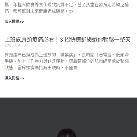
鬆、年輕人飲食外食化導致鈣質不足，甚至孩童在發育期若缺乏補
鈣，都可能對未來健康造成隱憂。xx
深入閱讀>>
上班族肩頸痠痛必看！3 招快速舒緩還你輕鬆一整天
2025-09-13
肩頸痠痛已經成為上班族的「職業病」，長時間盯著電腦、低頭滑
手機，加上工作壓力與缺乏運動，讓肩頸部位的肌肉經常處於緊繃
狀態。當肩頸痠痛持續出現時，不僅會
深入閱讀>>