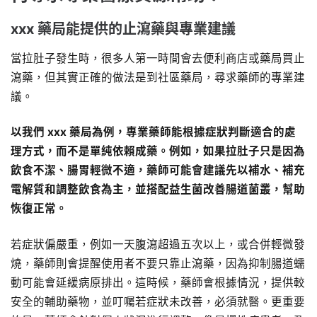
xxx 藥局能提供的止瀉藥與專業建議
當拉肚子發生時，很多人第一時間會去便利商店或藥局買止
瀉藥，但其實正確的做法是到社區藥局，尋求藥師的專業建
議。
以我們 xxx 藥局為例，專業藥師能根據症狀判斷適合的處
理方式，而不是單純依賴成藥。例如，如果拉肚子只是因為
飲食不潔、腸胃輕微不適，藥師可能會建議先以補水、補充
電解質和調整飲食為主，並搭配益生菌改善腸道菌叢，幫助
恢復正常。
若症狀偏嚴重，例如一天腹瀉超過五次以上，或合併輕微發
燒，藥師則會提醒使用者不要只靠止瀉藥，因為抑制腸道蠕
動可能會延緩病原排出。這時候，藥師會根據情況，提供較
安全的輔助藥物，並叮囑若症狀未改善，必須就醫。更重要