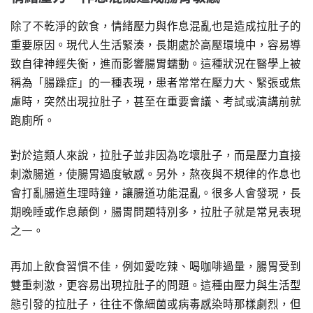
除了不乾淨的飲食，情緒壓力與作息混亂也是造成拉肚子的
重要原因。現代人生活緊湊，長期處於高壓環境中，容易導
致自律神經失衡，進而影響腸胃蠕動。這種狀況在醫學上被
稱為「腸躁症」的一種表現，患者常常在壓力大、緊張或焦
慮時，突然出現拉肚子，甚至在重要會議、考試或演講前就
跑廁所。
對於這類人來說，拉肚子並非因為吃壞肚子，而是壓力直接
刺激腸道，使腸胃過度敏感。另外，熬夜與不規律的作息也
會打亂腸道生理時鐘，讓腸道功能混亂。很多人會發現，長
期晚睡或作息顛倒，腸胃問題特別多，拉肚子就是常見表現
之一。
再加上飲食習慣不佳，例如愛吃辣、喝咖啡過量，腸胃受到
雙重刺激，更容易出現拉肚子的問題。這種由壓力與生活型
態引發的拉肚子，往往不像細菌或病毒感染時那樣劇烈，但