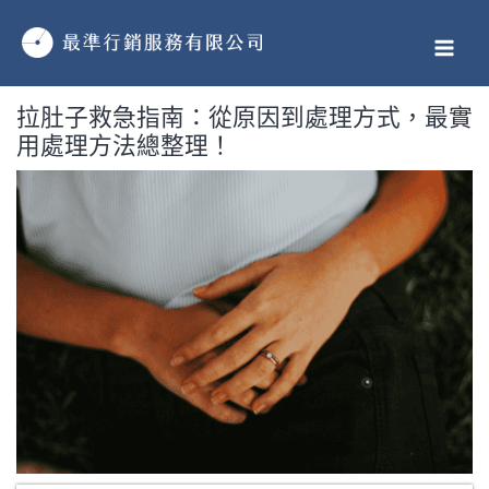
跳
MAI
至
MEN
主
要
拉肚子救急指南：從原因到處理方式，最實
內
用處理方法總整理！
容