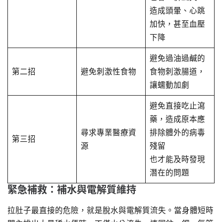
造成頭暈、心跳
加快，甚至血壓
下降
避免過油過鹹的
第二招
避免刺激性食物
食物刺激腸道，
讓蠕動加劇
避免直接吃止瀉
藥，造成原本應
尋求專業醫療資
排除體外的病毒
第三招
源
殘留
也才能及時發現
潛在的問題
緊急補救：補水與電解質維持
拉肚子最直接的危險，就是脫水與電解質流失。當身體短時