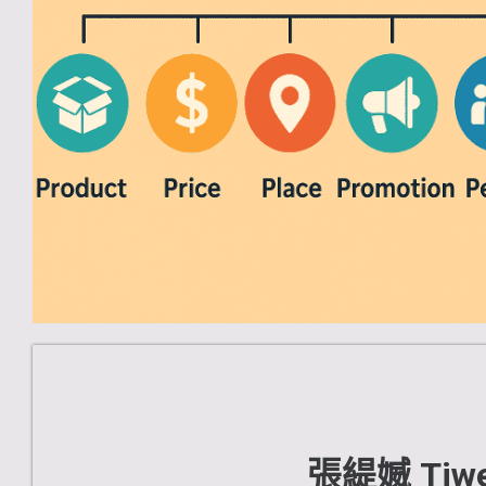
張緹媙 Tiw