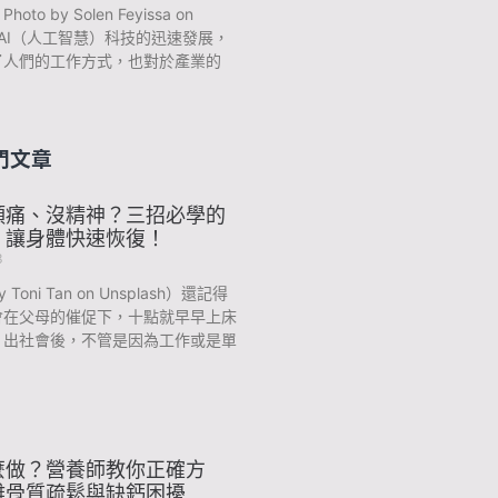
to by Solen Feyissa on
sh AI（人工智慧）科技的迅速發展，
了人們的工作方式，也對於產業的
門文章
頭痛、沒精神？三招必學的
，讓身體快速恢復！
3
y Toni Tan on Unsplash）還記得
會在父母的催促下，十點就早早上床
？出社會後，不管是因為工作或是單
麼做？營養師教你正確方
離骨質疏鬆與缺鈣困擾