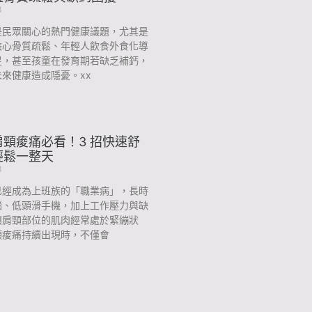
3
是民眾關心的熱門健康議題，尤其是
擔心骨質疏鬆、年輕人飲食外食化導
足，甚至孩童在發育期若缺乏補鈣，
來健康造成隱憂。xx
頸痠痛必看！3 招快速舒
輕鬆一整天
3
已經成為上班族的「職業病」，長時
腦、低頭滑手機，加上工作壓力與缺
讓肩頸部位的肌肉經常處於緊繃狀
頸痠痛持續出現時，不僅會