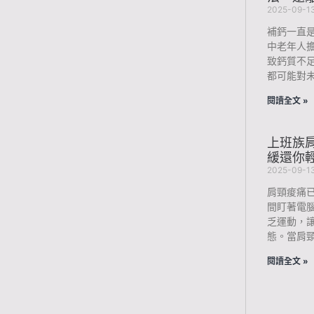
2025-09-1
補鈣一直
中老年人
致鈣質不
都可能對未
閱讀全文 »
上班族肩
緩還你
2025-09-1
肩頸痠痛
間盯著電
乏運動，
態。當肩
閱讀全文 »