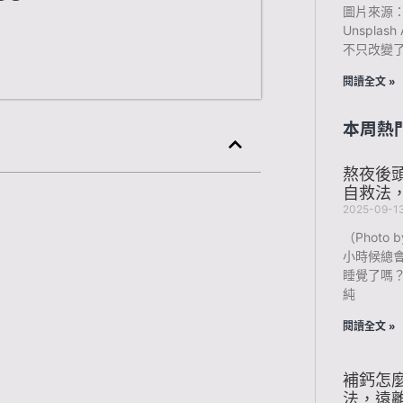
圖片來源：Pho
Unspla
不只改變
閱讀全文 »
本周熱
熬夜後
自救法
2025-09-1
（Photo b
小時候總
睡覺了嗎
純
閱讀全文 »
補鈣怎
法，遠