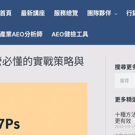
首頁
最新講座
服務總覽
團隊夥伴
行
產業AEO分析師
AEO健檢工具
營必懂的實戰策略與
搜尋更
搜
尋
更多精
十種方
更有效
2025-05-1