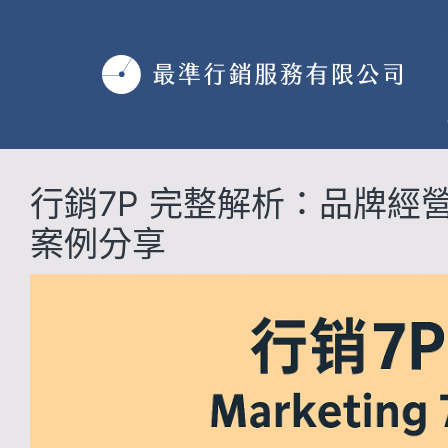
跳
至
主
要
內
容
行銷7P 完整解析：品牌經
案例分享