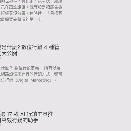
銷的世界裡，資訊多、競爭快，如果
自己在跟誰說話，就等於是把廣告撒
，燒錢又沒效果。這時候，「目標客
你最需要先釐清的第一步
是什麼? 數位行銷 4 種管
式大公開
5
什麼？ 數位行銷定義 「所有涉及
位網路設備來進行的行銷方式，都可
行銷（Digital Marketing）。」
精選 17 款 AI 行銷工具推
造高效行銷的助手
6