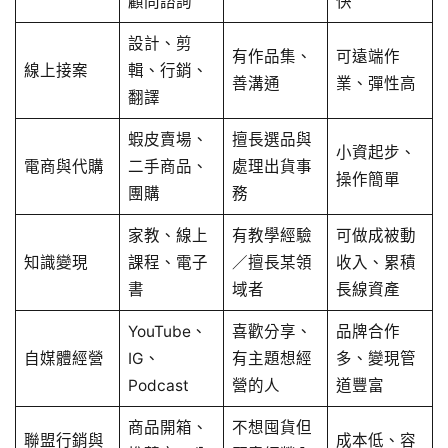
顧問諮詢
快
設計、剪
有作品集、
可遠端作
線上接案
輯、行銷、
善溝通
業、彈性高
翻譯
蝦皮賣場、
擅長選品與
小資起步、
電商與代購
二手商品、
處理出貨事
操作簡單
團購
務
家教、線上
有教學經驗
可做成被動
知識變現
課程、電子
／擅長某領
收入、累積
書
域者
長線資產
YouTube、
喜歡分享、
品牌合作
自媒體經營
IG、
有主題想經
多、變現管
Podcast
營的人
道豐富
商品開箱、
不想囤貨但
聯盟行銷與
成本低、容