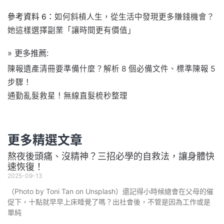
參考資料 6：
如何斜槓人生，從生活中發現更多賺錢機會？
她這樣選擇副業「讓時間更有價值」
» 更多推薦:
陳報遺產清冊要準備什麼？解析 8 個必備文件、標準陳報 5
步驟！
通勤亂髮救星！無線直髮梳秒整理
更多精選文章
熬夜後頭痛、沒精神？三招必學的自救法，讓身體快
速恢復！
2025-09-13
（Photo by Toni Tan on Unsplash）還記得小時候總會在父母的催
促下，十點就早早上床睡覺了嗎？出社會後，不管是因為工作或是
單純