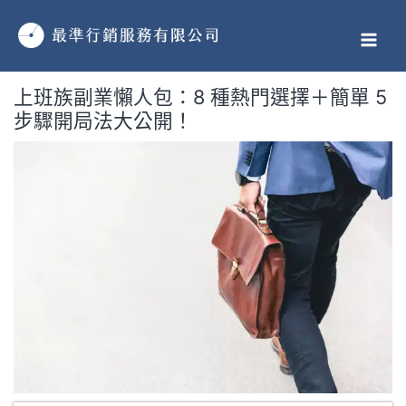
跳
MAI
至
MEN
主
要
上班族副業懶人包：8 種熱門選擇＋簡單 5
內
步驟開局法大公開！
容