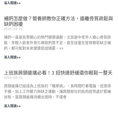
深入閱讀>>
補鈣怎麼做？營養師教你正確方法，遠離骨質疏鬆與
缺鈣困擾
2025-09-13
補鈣一直是民眾關心的熱門健康議題，尤其是中老年人擔心骨質疏
鬆、年輕人飲食外食化導致鈣質不足，甚至孩童在發育期若缺乏補
鈣，都可能對未來健康造成隱憂。xx
深入閱讀>>
上班族肩頸痠痛必看！3 招快速舒緩還你輕鬆一整天
2025-09-13
肩頸痠痛已經成為上班族的「職業病」，長時間盯著電腦、低頭滑
手機，加上工作壓力與缺乏運動，讓肩頸部位的肌肉經常處於緊繃
狀態。當肩頸痠痛持續出現時，不僅會
深入閱讀>>