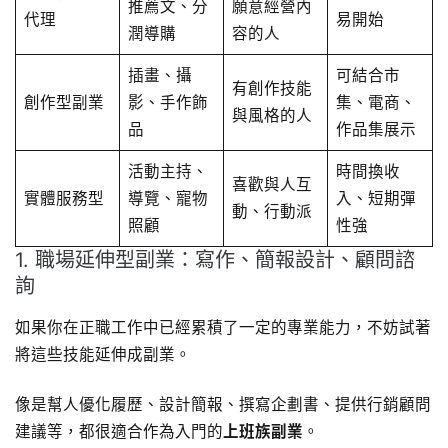
推薦文、分
願意經營內
代理
易開始
潤導購
容的人
插畫、攝
可結合市
有創作技能
創作型副業
影、手作飾
集、電商、
與風格的人
品
作品集展示
活動主持、
時間換收
喜歡與人互
實體服務型
導覽、寵物
入、短期彈
動、行動派
照顧
性強
1. 職場延伸型副業：寫作、簡報設計、顧問諮
詢
如果你在正職工作中已經累積了一定的專業能力，不妨試著
將這些技能延伸成副業。
像是幫人優化履歷、設計簡報、撰寫企劃書、提供行銷顧問
建議等，都很適合作為入門的
上班族副業
。