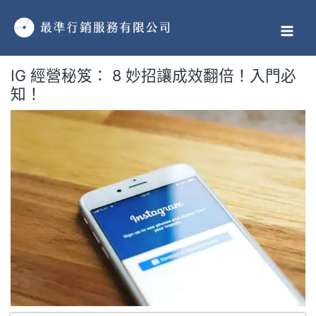
跳
MAI
至
MEN
主
要
IG 經營秘笈： 8 妙招讓成效翻倍！入門必
內
知！
容