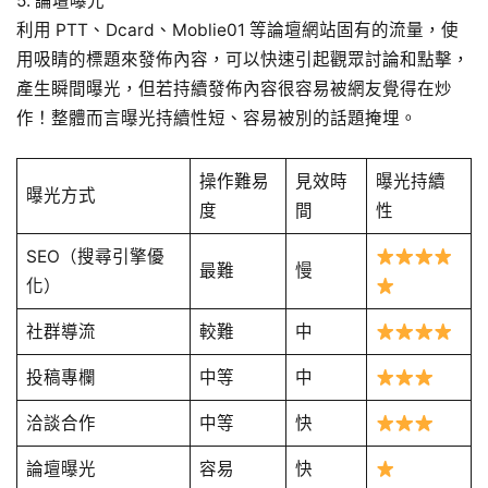
5. 論壇曝光
利用 PTT、Dcard、Moblie01 等論壇網站固有的流量，使
用吸睛的標題來發佈內容，可以快速引起觀眾討論和點擊，
產生瞬間曝光，但若持續發佈內容很容易被網友覺得在炒
作！整體而言曝光持續性短、容易被別的話題掩埋。
操作難易
見效時
曝光持續
曝光方式
度
間
性
SEO（搜尋引擎優
最難
慢
化）
社群導流
較難
中
投稿專欄
中等
中
洽談合作
中等
快
論壇曝光
容易
快