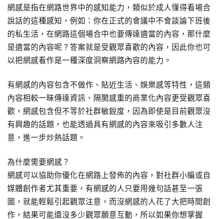
網感是指在網路世界中的感知能力，類似於成人懂得看場合
說話的這種感知，例如：你在正式的會議中不會談論下班後
的私生活，在網路這個場合中也要傳達適當的內容，那什麼
是適當的內容呢？答案就是受觀眾喜歡的內容，因此你也可
以把網感看作是一種深度洞察網路內容的能力。
有網感的內容包含不做作、貼近生活、娛樂感等特性，這類
內容相較一昧傳達資訊、隔閡感重的商業化內容更受觀眾喜
歡，網感包含但不等於社群敏銳度，因為即使是目前觀眾沒
有興趣的話題，也能透過具有網感的內容來吸引多數人注
意，進一步炒熱話題。
為什麼需要網感？
網感可以協助你優化在網路上發佈的內容，對社群小編或自
媒體創作者尤其重要，有網感的人只要用幾句話甚至一張
圖，就能輕鬆引起觀眾注意，而沒網感的人花了大把時間創
作，結果可能還沒多少觀眾願意互動，所以如果你想掌握