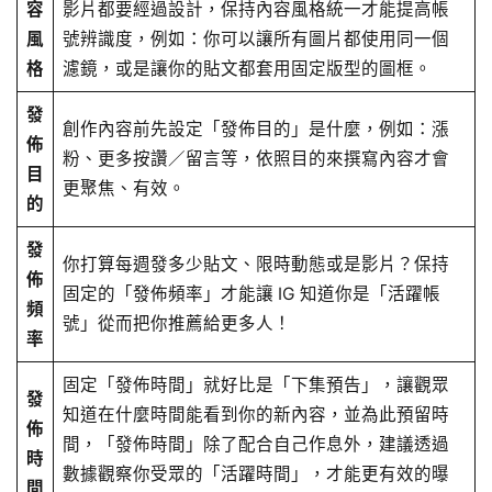
容
影片都要經過設計，保持內容風格統一才能提高帳
風
號辨識度，例如：你可以讓所有圖片都使用同一個
格
濾鏡，或是讓你的貼文都套用固定版型的圖框。
發
創作內容前先設定「發佈目的」是什麼，例如：漲
佈
粉、更多按讚／留言等，依照目的來撰寫內容才會
目
更聚焦、有效。
的
發
你打算每週發多少貼文、限時動態或是影片？保持
佈
固定的「發佈頻率」才能讓 IG 知道你是「活躍帳
頻
號」從而把你推薦給更多人！
率
固定「發佈時間」就好比是「下集預告」，讓觀眾
發
知道在什麼時間能看到你的新內容，並為此預留時
佈
間，「發佈時間」除了配合自己作息外，建議透過
時
數據觀察你受眾的「活躍時間」，才能更有效的曝
間