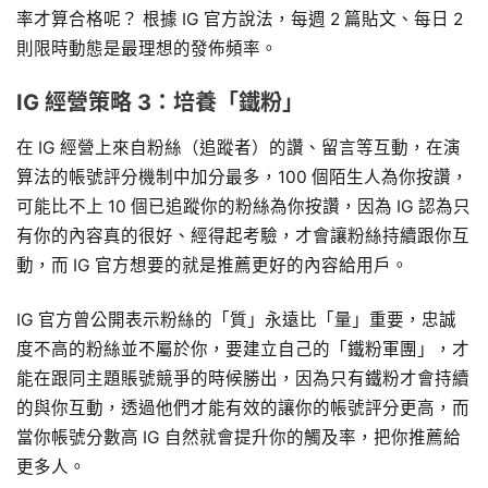
率才算合格呢？ 根據 IG 官方說法，每週 2 篇貼文、每日 2
則限時動態是最理想的發佈頻率。
IG 經營策略 3：培養「鐵粉」
在 IG 經營上來自粉絲（追蹤者）的讚、留言等互動，在演
算法的帳號評分機制中加分最多，100 個陌生人為你按讚，
可能比不上 10 個已追蹤你的粉絲為你按讚，因為 IG 認為只
有你的內容真的很好、經得起考驗，才會讓粉絲持續跟你互
動，而 IG 官方想要的就是推薦更好的內容給用戶。
IG 官方曾公開表示粉絲的「質」永遠比「量」重要，忠誠
度不高的粉絲並不屬於你，要建立自己的「鐵粉軍團」，才
能在跟同主題賬號競爭的時候勝出，因為只有鐵粉才會持續
的與你互動，透過他們才能有效的讓你的帳號評分更高，而
當你帳號分數高 IG 自然就會提升你的觸及率，把你推薦給
更多人。