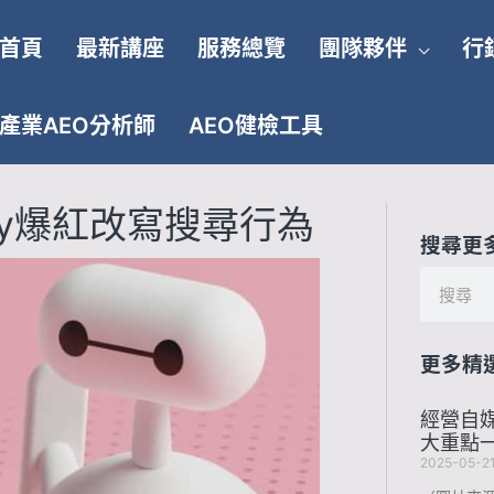
首頁
最新講座
服務總覽
團隊夥伴
行
產業AEO分析師
AEO健檢工具
ity爆紅改寫搜尋行為
搜尋更
搜
尋
更多精
經營自媒
大重點
2025-05-2