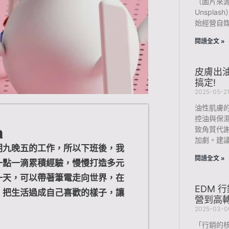
（圖片來源：Ph
Unspl
始經營自
閱讀全文 »
皮膚出
搞定!
2025-05-2
油性肌膚
控油與保
a
致角質代
加劇。建
朝九晚五的工作，所以下班後，我
閱讀全文 »
一點一滴累積經驗，慢慢打造多元
一天，可以帶著筆電走向世界，在
EDM 
，把生活過成自己喜歡的樣子，讓
營到高
。
2025-03-0
「行銷的