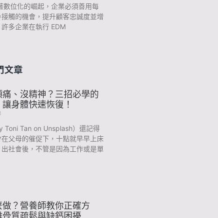
隨著數位化的崛起，企業必須善用每
戶接觸的機會，提升顧客忠誠度並增
許多企業在執行 EDM
門文章
頭痛、沒精神？三招必學的
，讓身體快速恢復！
3
y Toni Tan on Unsplash）還記得
會在父母的催促下，十點就早早上床
？出社會後，不管是因為工作或是單
麼做？營養師教你正確方
離骨質疏鬆與缺鈣困擾