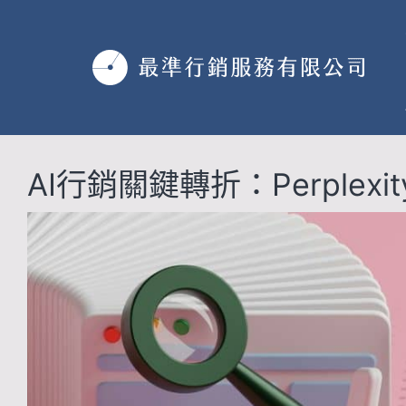
跳
至
主
要
內
容
AI行銷關鍵轉折：Perplex