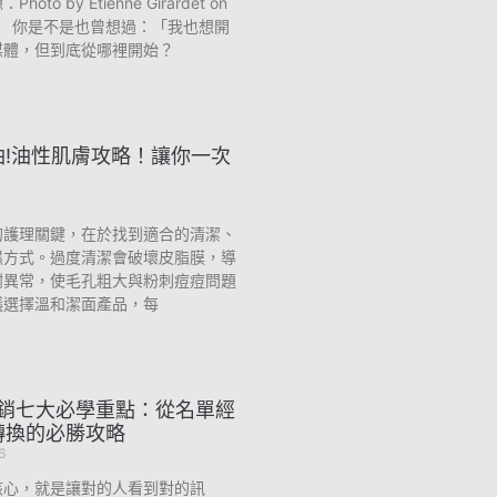
oto by Etienne Girardet on
ash） 你是不是也曾想過：「我也想開
媒體，但到底從哪裡開始？
油!油性肌膚攻略！讓你一次
1
的護理關鍵，在於找到適合的清潔、
濕方式。過度清潔會破壞皮脂膜，導
謝異常，使毛孔粗大與粉刺痘痘問題
議選擇溫和潔面產品，每
行銷七大必學重點：從名單經
轉換的必勝攻略
6
核心，就是讓對的人看到對的訊