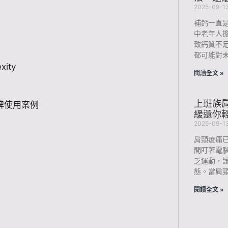
2025-09-1
補鈣一直
中老年人
致鈣質不
都可能對未
ity
閱讀全文 »
上班族肩
品牌使用案例
緩還你
2025-09-1
肩頸痠痛
間盯著電
乏運動，
態。當肩
閱讀全文 »