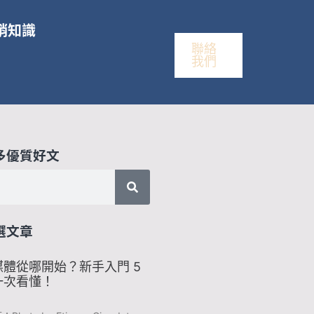
銷知識
聯絡
我們
多優質好文
選文章
體從哪開始？新手入門 5
一次看懂！
1