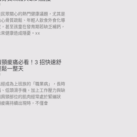
3
是民眾關心的熱門健康議題，尤其是
擔心骨質疏鬆、年輕人飲食外食化導
足，甚至孩童在發育期若缺乏補鈣，
來健康造成隱憂。xx
頸痠痛必看！3 招快速舒
輕鬆一整天
3
已經成為上班族的「職業病」，長時
腦、低頭滑手機，加上工作壓力與缺
讓肩頸部位的肌肉經常處於緊繃狀
頸痠痛持續出現時，不僅會