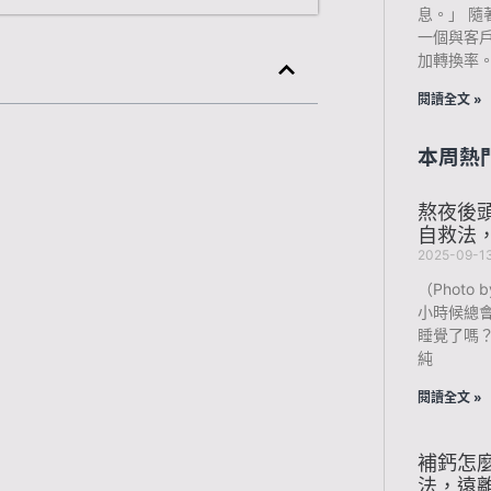
息。」 
一個與客
加轉換率。
閱讀全文 »
本周熱
熬夜後
自救法
2025-09-1
（Photo b
小時候總
睡覺了嗎
純
閱讀全文 »
補鈣怎
法，遠