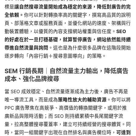
標是
讓自然搜尋流量開始成為穩定的來源，降低對廣告的完
全依賴。
你可以針對轉換率高的關鍵字，撰寫高品質的說明
頁、部落格文章或服務頁面，並優化網站的速度、架構與行
動裝置體驗，以優質的內容支撐網站權重與信任度。
SEO
的好處在於一旦打穩基礎，就算暫停廣告，網站依然能持續
帶進自然流量與詢問
。這也是為什麼很多品牌在這階段開始
逐步轉向「內容行銷＋搜尋意圖導向」的策略。
SEM 行銷長期｜自然流量主力輸出，降低廣告
成本、強化品牌搜尋
當 SEO 成效穩定、自然流量逐漸成為主力後，廣告不再是
唯一導流工具，而是成為
策略性放大的輔助資源
。你可以將
PPC 廣告聚焦在高競爭、高價值的轉換關鍵字，或用於推
廣新品與限時活動；而 SEO 則持續累積中長尾關鍵字流
量，拉高整體搜尋覆蓋率，建立可持續經營的搜尋體質。同
時，當同一組關鍵字出現在自然排名與廣告欄位時，
可達到