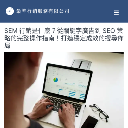
跳
MAI
至
MEN
主
要
SEM 行銷是什麼？從關鍵字廣告到 SEO 策
內
略的完整操作指南！打造穩定成效的搜尋佈
容
局