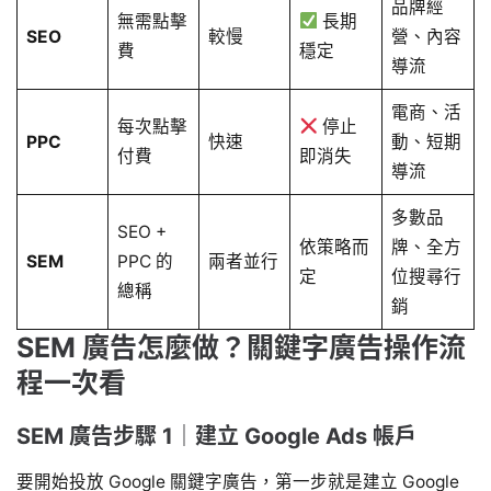
品牌經
無需點擊
長期
SEO
較慢
營、內容
費
穩定
導流
電商、活
每次點擊
停止
PPC
快速
動、短期
付費
即消失
導流
多數品
SEO +
依策略而
牌、全方
SEM
PPC 的
兩者並行
定
位搜尋行
總稱
銷
SEM 廣告怎麼做？關鍵字廣告操作流
程一次看
SEM 廣告步驟 1｜建立 Google Ads 帳戶
要開始投放 Google 關鍵字廣告，第一步就是建立 Google