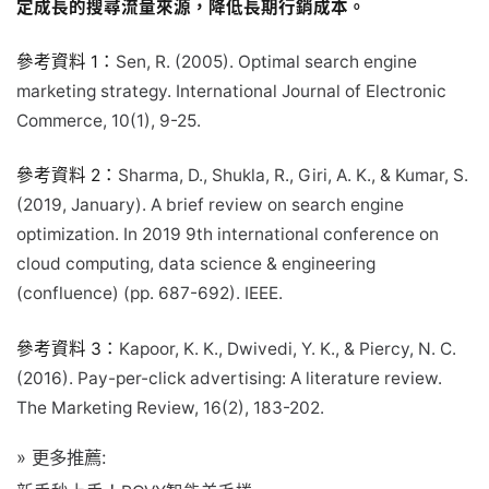
定成長的搜尋流量來源，降低長期行銷成本。
參考資料 1：
Sen, R. (2005). Optimal search engine
marketing strategy. International Journal of Electronic
Commerce, 10(1), 9-25.
參考資料 2：
Sharma, D., Shukla, R., Giri, A. K., & Kumar, S.
(2019, January). A brief review on search engine
optimization. In 2019 9th international conference on
cloud computing, data science & engineering
(confluence) (pp. 687-692). IEEE.
參考資料 3：
Kapoor, K. K., Dwivedi, Y. K., & Piercy, N. C.
(2016). Pay-per-click advertising: A literature review.
The Marketing Review, 16(2), 183-202.
» 更多推薦: