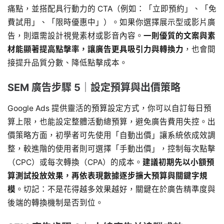
痛點，並搭配具行動力的 CTA（例如：「立即預約」、「免
費試用」、「限時優惠中」）。如果你選擇展示型或影片廣
告，則還需設計視覺素材或影音內容。
一則優質的文案與素
材能顯著提高點擊率，讓廣告更具吸引力與轉換力
，也會間
接提升品質分數、降低點擊成本。
SEM 廣告步驟 5｜設定預算與出價策略
Google Ads 提供靈活的預算設定方式，你可以自訂每日預
算上限，也能設定整體活動總預算，避免廣告費用失控。出
價策略方面，初學者可先使用「自動出價」讓系統依成效調
整，較進階的使用者則可選擇「手動出價」，控制每次點擊
（CPC）或每次轉換（CPA）的成本。
建議初期先以小額預
算測試投放效果，再依表現數據逐步擴大預算與關鍵字規
模
。切記：不是花得越多效果越好，關鍵在於廣告精準度與
後端的轉換機制是否到位。