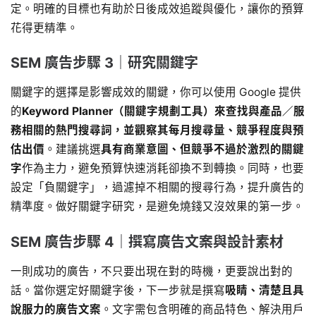
定。明確的目標也有助於日後成效追蹤與優化，讓你的預算
花得更精準。
SEM 廣告步驟 3｜研究關鍵字
關鍵字的選擇是影響成效的關鍵，你可以使用 Google 提供
的
Keyword Planner（關鍵字規劃工具）來查找與產品／服
務相關的熱門搜尋詞，並觀察其每月搜尋量、競爭程度與預
估出價
。建議挑選
具有商業意圖、但競爭不過於激烈的關鍵
字
作為主力，避免預算快速消耗卻換不到轉換。同時，也要
設定「負關鍵字」，過濾掉不相關的搜尋行為，提升廣告的
精準度。做好關鍵字研究，是避免燒錢又沒效果的第一步。
SEM 廣告步驟 4｜撰寫廣告文案與設計素材
一則成功的廣告，不只要出現在對的時機，更要說出對的
話。當你選定好關鍵字後，下一步就是撰寫
吸睛、清楚且具
說服力的廣告文案
。文字需包含明確的商品特色、解決用戶