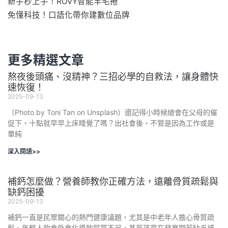
新手秒上手！ROVY智能羊毛捲
免懂科技！口語化帶你建數位品牌
更多精選文章
熬夜後頭痛、沒精神？三招必學的自救法，讓身體快
速恢復！
2025-09-13
（Photo by Toni Tan on Unsplash）還記得小時候總會在父母的催
促下，十點就早早上床睡覺了嗎？出社會後，不管是因為工作或是
單純
深入閱讀>>
補鈣怎麼做？營養師教你正確方法，遠離骨質疏鬆與
缺鈣困擾
2025-09-13
補鈣一直是民眾關心的熱門健康議題，尤其是中老年人擔心骨質疏
鬆、年輕人飲食外食化導致鈣質不足，甚至孩童在發育期若缺乏補