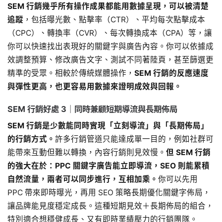
SEM 行銷幾乎所有操作成果都能用數據呈現，可以被清楚
追蹤
，包括曝光數、點擊率（CTR）、平均每次點擊成本
（CPC）、轉換率（CVR）、每次轉換成本（CPA）等，讓
你可以快速找出表現好的關鍵字與廣告內容。你可以依據成
效調整預算、修改廣告文字、測試不同著陸頁，甚至篩選更
精準的受眾。相較於傳統媒體操作，
SEM 行銷的反應速度
與彈性更高，也更容易用數據來證明成效與回報。
SEM 行銷好處 3｜同時兼顧短期導流與長期佈局
SEM 行銷是少數能同時實現「立刻導流」與「長期佈局」
的行銷方式。
許多行銷管道只能達成單一目的，例如社群可
能帶來互動但難以轉換，內容行銷則見效慢。
但 SEM 行銷
的強大在於：PPC 關鍵字廣告能立即導流，SEO 則能累積
自然流量，兩者可以同步進行，互相加乘。
你可以先用
PPC 帶來即時曝光，再用 SEO 策略長期優化關鍵字佈局，
讓品牌能見度穩定成長。這種短期見效＋長期佈局的組合，
特別適合想穩健成長、又有即時業績壓力的行銷團隊。