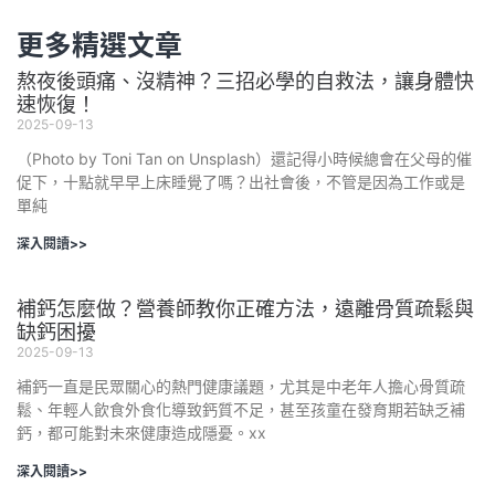
更多精選文章
熬夜後頭痛、沒精神？三招必學的自救法，讓身體快
速恢復！
2025-09-13
（Photo by Toni Tan on Unsplash）還記得小時候總會在父母的催
促下，十點就早早上床睡覺了嗎？出社會後，不管是因為工作或是
單純
深入閱讀>>
補鈣怎麼做？營養師教你正確方法，遠離骨質疏鬆與
缺鈣困擾
2025-09-13
補鈣一直是民眾關心的熱門健康議題，尤其是中老年人擔心骨質疏
鬆、年輕人飲食外食化導致鈣質不足，甚至孩童在發育期若缺乏補
鈣，都可能對未來健康造成隱憂。xx
深入閱讀>>