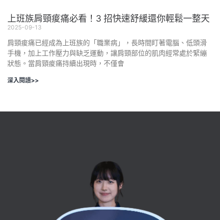
上班族肩頸痠痛必看！3 招快速舒緩還你輕鬆一整天
2025-09-13
肩頸痠痛已經成為上班族的「職業病」，長時間盯著電腦、低頭滑
手機，加上工作壓力與缺乏運動，讓肩頸部位的肌肉經常處於緊繃
狀態。當肩頸痠痛持續出現時，不僅會
深入閱讀>>