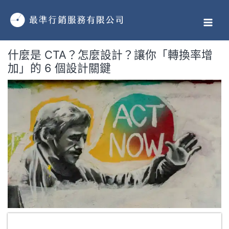
跳
MAI
至
MEN
主
要
什麼是 CTA？怎麼設計？讓你「轉換率增
內
加」的 6 個設計關鍵
容