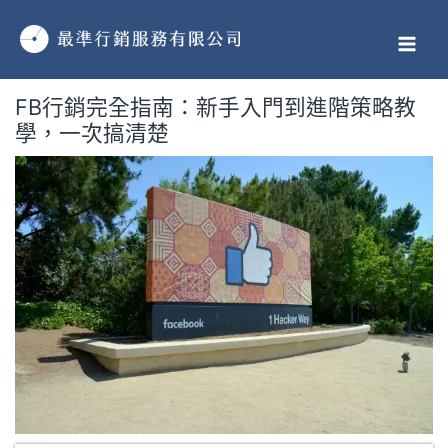
跳
MAI
至
MEN
主
要
FB行銷完全指南：新手入門到進階策略教
內
學，一次搞清楚
容