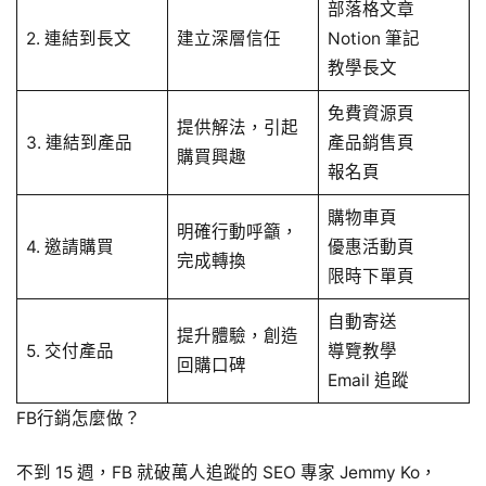
部落格文章
2. 連結到長文
建立深層信任
Notion 筆記
教學長文
免費資源頁
提供解法，引起
3. 連結到產品
產品銷售頁
購買興趣
報名頁
購物車頁
明確行動呼籲，
4. 邀請購買
優惠活動頁
完成轉換
限時下單頁
自動寄送
提升體驗，創造
5. 交付產品
導覽教學
回購口碑
Email 追蹤
FB行銷怎麼做？
不到 15 週，FB 就破萬人追蹤的 SEO 專家 Jemmy Ko，