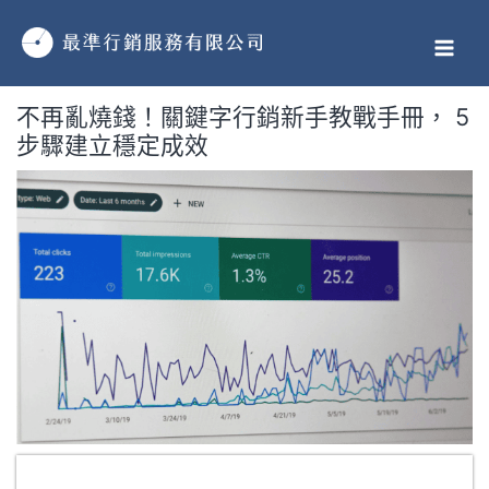
跳
MAI
至
MEN
主
要
不再亂燒錢！關鍵字行銷新手教戰手冊， 5
內
步驟建立穩定成效
容