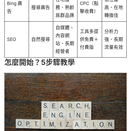
Bing 廣
CPC（點
搜尋廣告
務、熟齡
高、在地
告
擊收費）
族群品牌
轉換佳
自媒體、
工具多提
分析力
內容網
SEO
自然搜尋
供免費＋
強、長期
站、長期
付費版
流量有效
經營者
怎麼開始？5步驟教學