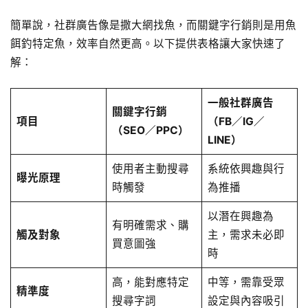
簡單說，社群廣告像是撒大網找魚，而關鍵字行銷則是用魚
餌釣特定魚，效率自然更高。以下提供表格讓大家快速了
解：
一般社群廣告
關鍵字行銷
項目
（FB／IG／
（SEO／PPC）
LINE）
使用者主動搜尋
系統依興趣與行
曝光原理
時觸發
為推播
以潛在興趣為
有明確需求、購
觸及對象
主，需求未必即
買意圖強
時
高，能對應特定
中等，需靠受眾
精準度
搜尋字詞
設定與內容吸引