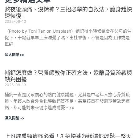
熬夜後頭痛、沒精神？三招必學的自救法，讓身體快
速恢復！
2025-09-13
（Photo by Toni Tan on Unsplash）還記得小時候總會在父母的催
促下，十點就早早上床睡覺了嗎？出社會後，不管是因為工作或是
單純
深入閱讀>>
補鈣怎麼做？營養師教你正確方法，遠離骨質疏鬆與
缺鈣困擾
2025-09-13
補鈣一直是民眾關心的熱門健康議題，尤其是中老年人擔心骨質疏
鬆、年輕人飲食外食化導致鈣質不足，甚至孩童在發育期若缺乏補
鈣，都可能對未來健康造成隱憂。xx
深入閱讀>>
上班族肩頸痠痛必看！3 招快速舒緩還你輕鬆一整天