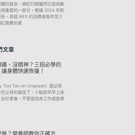
媒體的普及，網紅行銷儼然已成為數
很重要的一部分，根據 2024 年影
告，高達 86% 的消費者每年至少
網紅推薦的產
門文章
頭痛、沒精神？三招必學的
，讓身體快速恢復！
3
y Toni Tan on Unsplash）還記得
會在父母的催促下，十點就早早上床
？出社會後，不管是因為工作或是單
麼做？營養師教你正確方