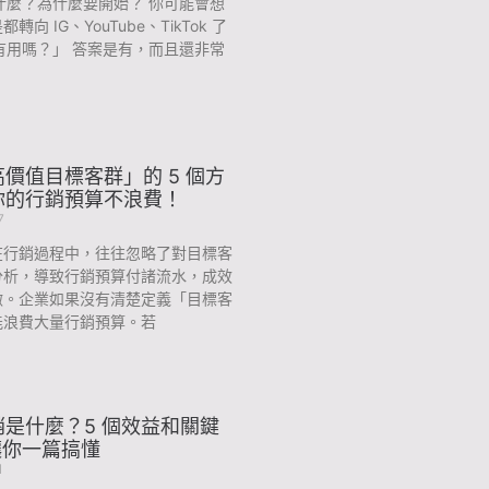
什麼？為什麼要開始？ 你可能會想
轉向 IG、YouTube、TikTok 了
有用嗎？」 答案是有，而且還非常
價值目標客群」的 5 個方
你的行銷預算不浪費！
7
在行銷過程中，往往忽略了對目標客
分析，導致行銷預算付諸流水，成效
微。企業如果沒有清楚定義「目標客
能浪費大量行銷預算。若
是什麼？5 個效益和關鍵
讓你一篇搞懂
1