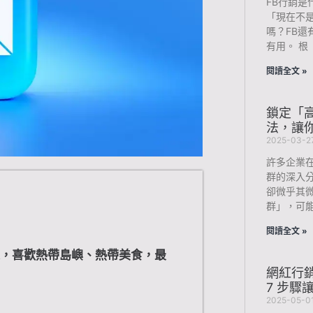
FB行銷是
「現在不是都
嗎？FB還
有用。 根
閱讀全文 »
鎖定「高
法，讓
2025-03-2
許多企業
群的深入
卻微乎其
群」，可
閱讀全文 »
 人，喜歡熱帶島嶼、熱帶美食，最
網紅行銷
7 步驟
2025-05-0