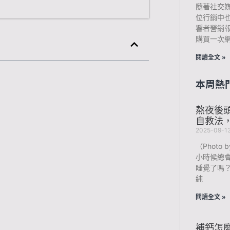
隨著社交
位行銷中也
響者營銷報
購買一次
閱讀全文 »
本周熱
熬夜後
自救法
2025-09-1
（Photo b
小時候總
睡覺了嗎
純
閱讀全文 »
補鈣怎