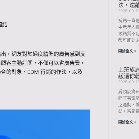
法，遠
2025-09-1
補鈣一直
連結
中老年人
致鈣質不
都可能對未
閱讀全文 »
指出
，網友對於過度精準的廣告感到反
是由顧客主動訂閱，不僅可以省廣告費，
上班族肩
適合的對象、EDM 行銷的作法，以及
緩還你
2025-09-1
肩頸痠痛
間盯著電
乏運動，
態。當肩
閱讀全文 »