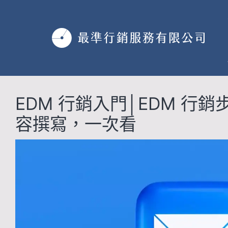
跳
至
主
要
內
容
EDM 行銷入門│EDM 行
容撰寫，一次看