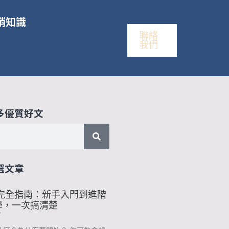
銷知識
聯絡
我們
多優質好文
選文章
銷完全指南：新手入門到進階
學，一次搞清楚
7