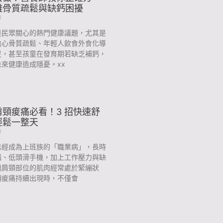
離骨質疏鬆與缺鈣困擾
3
是民眾關心的熱門健康議題，尤其是
擔心骨質疏鬆、年輕人飲食外食化導
足，甚至孩童在發育期若缺乏補鈣，
來健康造成隱憂。xx
頸痠痛必看！3 招快速舒
輕鬆一整天
3
已經成為上班族的「職業病」，長時
腦、低頭滑手機，加上工作壓力與缺
讓肩頸部位的肌肉經常處於緊繃狀
頸痠痛持續出現時，不僅會