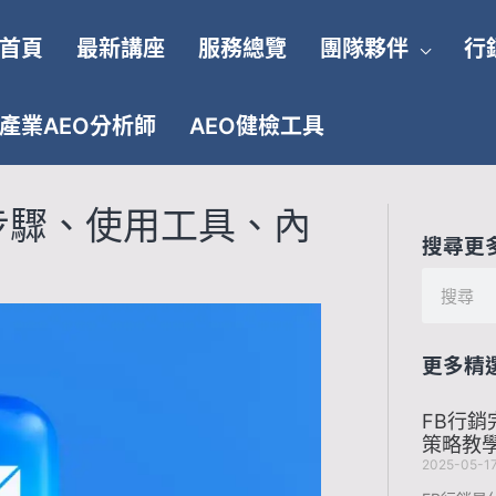
首頁
最新講座
服務總覽
團隊夥伴
行
產業AEO分析師
AEO健檢工具
銷步驟、使用工具、內
搜尋更
搜
尋
更多精
FB行
策略教
2025-05-1