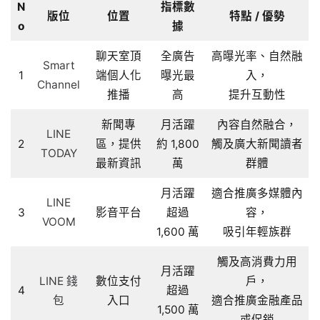
N
指標數
版位
位置
特點 / 優勢
o
據
聊天室頂
全廣告
高曝光率、自然融
Smart
1
端個人化
曝光最
入，
Channel
推播
高
提升互動性
新聞專
月活躍
內容自然融合，
LINE
2
區，提供
約 1,800
觸及廣大新聞讀者
TODAY
最新資訊
萬
群體
月活躍
適合推廣多媒體內
LINE
3
影音平台
超過
容，
VOOM
1,600 萬
吸引年輕族群
觸及高消費力用
月活躍
LINE 錢
數位支付
戶，
4
超過
包
入口
適合推廣金融產品
1,500 萬
或促銷