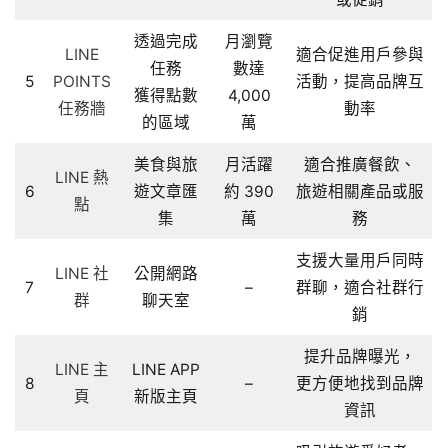
透過完成
月瀏覽
LINE
適合促進用戶參與
任務
數達
5
POINTS
活動，提高品牌互
獲得點數
4,000
任務牆
動率
的區域
萬
美食與旅
月活躍
適合推廣餐飲、
LINE 熱
6
遊文章匯
約 390
旅遊相關產品或服
點
集
萬
務
支援大量用戶同時
LINE 社
公開網路
7
–
群聊，適合社群行
群
聊天室
銷
提升品牌曝光，
LINE 主
LINE APP
8
–
更方便地找到品牌
頁
新版主頁
資訊