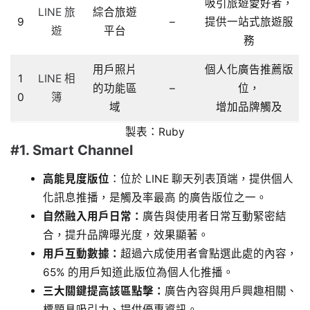
吸引旅遊愛好者，
LINE 旅
綜合旅遊
9
–
提供一站式旅遊服
遊
平台
務
用戶照片
個人化廣告推薦版
1
LINE 相
的功能區
–
位，
0
簿
域
增加品牌觸及
製表：Ruby
#1. Smart Channel
高能見度版位
：位於 LINE 聊天列表頂端，提供個人
化訊息推播，是觸及率最高 的廣告版位之一。
自然融入用戶日常：
廣告與使用者日常互動緊密結
合，提升品牌曝光度，效果顯著。
用戶互動數據：
超過六成使用者會點選此處的內容，
65% 的用戶知道此版位為個人化推播。
三大關鍵提高該區點擊：
廣告內容與用戶興趣相關、
標題具吸引力、提供優惠資訊。