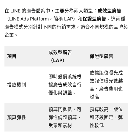
在 LINE 的
廣告
體系中，主要分為兩大類型：
成效型廣告
（LINE Ads Platform，簡稱 LAP）和
保證型廣告
。這兩種
廣告模式分別針對不同的行銷需求，適合不同規模的品牌與
企業。
成效型廣告
項目
保證型廣告
（LAP）
依據版位曝光成
即時競價系統根
效報價曝光數越
投放機制
據廣告成效自行
高、廣告費用也
優化與調整。
越高
預算門檻低，可
預算較高，版位
預算彈性
彈性調整預算、
和時段固定，彈
受眾和素材
性較低