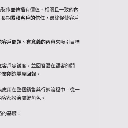
略，透過製作並傳播有價值、相關且一致的內
，長期
累積客戶的信任
，最終促使客戶
決客戶問題
、
有意義的內容
來吸引目標
立客戶忠誠度，並回答潛在顧客的問
企業
創造豐厚回報
。
能應用在整個銷售與行銷流程中。從一
內容都扮演關鍵角色。
略的基礎：