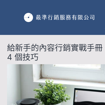
跳
至
主
要
內
容
給新手的內容行銷實戰手冊
4 個技巧