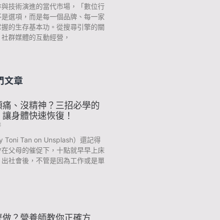
炸與技術演進的當代市場，「數位行
不是選項，而是每一個品牌、每一家
掌握的生存基本功。從搜尋引擎的關
、社群媒體的互動經營，
門文章
頭痛、沒精神？三招必學的
，讓身體快速恢復！
3
y Toni Tan on Unsplash）還記得
會在父母的催促下，十點就早早上床
？出社會後，不管是因為工作或是單
麼做？營養師教你正確方