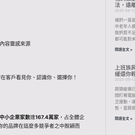
法，遠
2025-09-1
補鈣一直
中老年人
致鈣質不
都可能對未
的內容靈感來源
閱讀全文 »
上班族肩
緩還你
潛在客戶看見你、認識你、選擇你！
2025-09-1
肩頸痠痛
間盯著電
乏運動，
態。當肩
中小企業家數
達
167.4萬家
，占全體企
閱讀全文 »
你的品牌在這麼多競爭者之中脫穎而