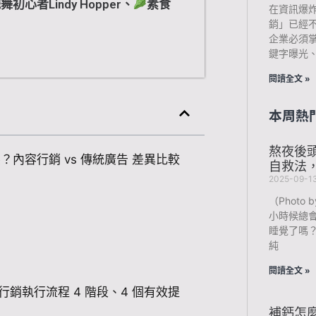
舞初心者Lindy Hopper、
素食
在資訊爆
銷」已經
企業必須
鍵字曝光
閱讀全文 »
本周熱
熬夜後
？內容行銷 vs 傳統廣告 差異比較
自救法
2025-09-1
（Photo b
小時候總
睡覺了嗎
？
純
閱讀全文 »
銷執行流程 4 階段、4 個有效提
補鈣怎