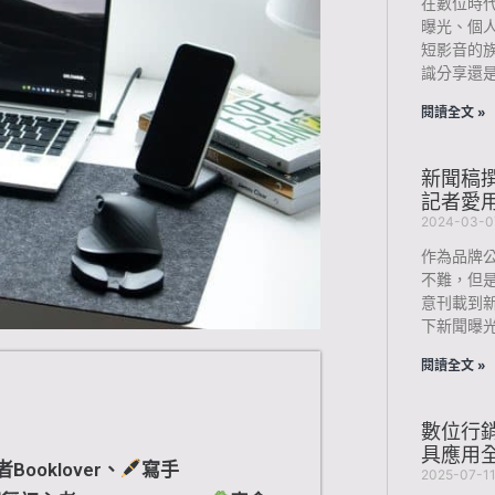
在數位時
曝光、個
短影音的
識分享還
閱讀全文 »
新聞稿
記者愛
2024-03-0
作為品牌
不難，但
意刊載到
下新聞曝
閱讀全文 »
數位行
具應用
Booklover、
寫手
2025-07-1