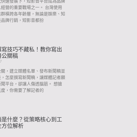
代快速發展下，短影音平台成為品牌
人經營的重要戰場之一。 台灣使用
族群橫跨各年齡層，無論是娛樂、知
是品牌行銷，短影音都扮
撰寫技巧不藏私！教你寫出
用公關稿
7
公關，建立媒體名單、發布新聞稿並
是，怎麼撰寫新聞稿，讓媒體記者願
新聞平台，卻讓人傷透腦筋。 想搶
光度，你需要了解記者的
銷是什麼？從策略核心到工
全方位解析
1