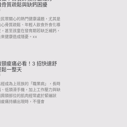
離骨質疏鬆與缺鈣困擾
3
是民眾關心的熱門健康議題，尤其是
擔心骨質疏鬆、年輕人飲食外食化導
足，甚至孩童在發育期若缺乏補鈣，
來健康造成隱憂。xx
頸痠痛必看！3 招快速舒
輕鬆一整天
3
已經成為上班族的「職業病」，長時
腦、低頭滑手機，加上工作壓力與缺
讓肩頸部位的肌肉經常處於緊繃狀
頸痠痛持續出現時，不僅會