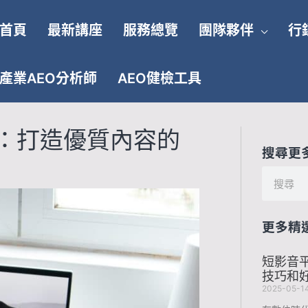
首頁
最新講座
服務總覽
團隊夥伴
行
產業AEO分析師
AEO健檢工具
：打造優質內容的
搜尋更
搜
尋
更多精
短影音平
技巧和
2025-05-1