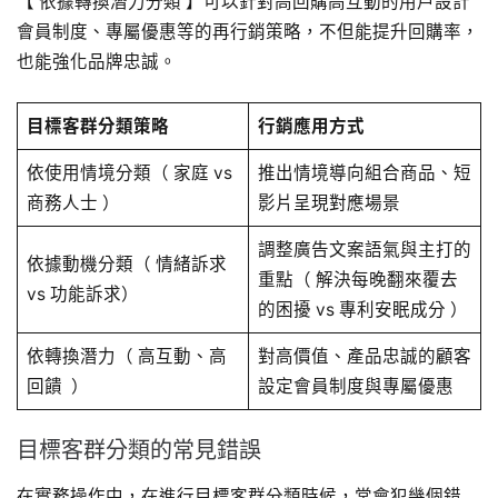
【 依據轉換潛力分類 】可以針對高回購高互動的用戶設計
會員制度、專屬優惠等的再行銷策略，不但能提升回購率，
也能強化品牌忠誠。
目標客群分類策略
行銷應用方式
依使用情境分類（ 家庭 vs
推出情境導向組合商品、短
商務人士 ）
影片呈現對應場景
調整廣告文案語氣與主打的
依據動機分類（ 情緒訴求
重點（ 解決每晚翻來覆去
vs 功能訴求）
的困擾 vs 專利安眠成分 ）
依轉換潛力（ 高互動、高
對高價值、產品忠誠的顧客
回饋 ）
設定會員制度與專屬優惠
目標客群分類的常見錯誤
在實務操作中，在進行目標客群分類時候，常會犯幾個錯