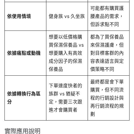
可能都有購買護
依使用情境
健身族 vs 久坐族
腰產品的需求，
但訴求點不同
想要以低價格購
都為了買保養品
買保濕保養品 vs
來保濕護膚，但
依據痛點或動機
想要購入有高效
對目標客群的內
成分因子的保濕
容表達語言與定
保養品
價策略不同
最終都是會下單
下單速度快者的
購買，但不同流
依據轉換行為區
族群 vs 猶疑不
程的行銷設計與
分
定，需要三次跟
再行銷流程的規
進才會購買者
劃
實際應用說明