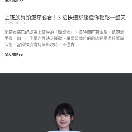
深入閱讀>>
上班族肩頸痠痛必看！3 招快速舒緩還你輕鬆一整天
2025-09-13
肩頸痠痛已經成為上班族的「職業病」，長時間盯著電腦、低頭滑
手機，加上工作壓力與缺乏運動，讓肩頸部位的肌肉經常處於緊繃
狀態。當肩頸痠痛持續出現時，不僅會
深入閱讀>>