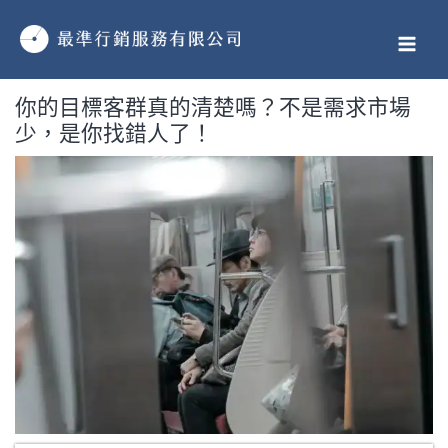
跳
MAI
至
MEN
主
要
你的目標客群真的清楚嗎？不是需求市場
內
少，是你找錯人了！
容