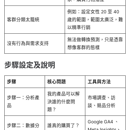
例如：設定女性 20 至 40
客群分類太籠統
歲的範圍，範圍太廣泛，難
以精準行銷
無法做轉換預測，只是憑靠
沒有行為與需求支持
想像客群的態樣
步驟設定及說明
步驟
核心問題
工具與方法
我的產品可以解
步驟一：分析產
市場調查、訪
決誰的什麼問
品
談、競品分析
題？
Google GA4 、
步驟二：數據分
誰真的購買了？
Meta Insights、