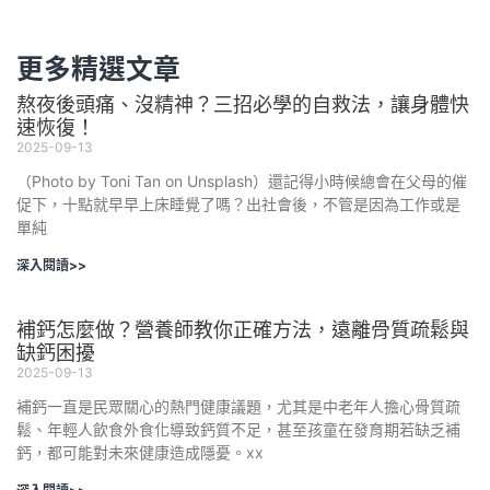
更多精選文章
熬夜後頭痛、沒精神？三招必學的自救法，讓身體快
速恢復！
2025-09-13
（Photo by Toni Tan on Unsplash）還記得小時候總會在父母的催
促下，十點就早早上床睡覺了嗎？出社會後，不管是因為工作或是
單純
深入閱讀>>
補鈣怎麼做？營養師教你正確方法，遠離骨質疏鬆與
缺鈣困擾
2025-09-13
補鈣一直是民眾關心的熱門健康議題，尤其是中老年人擔心骨質疏
鬆、年輕人飲食外食化導致鈣質不足，甚至孩童在發育期若缺乏補
鈣，都可能對未來健康造成隱憂。xx