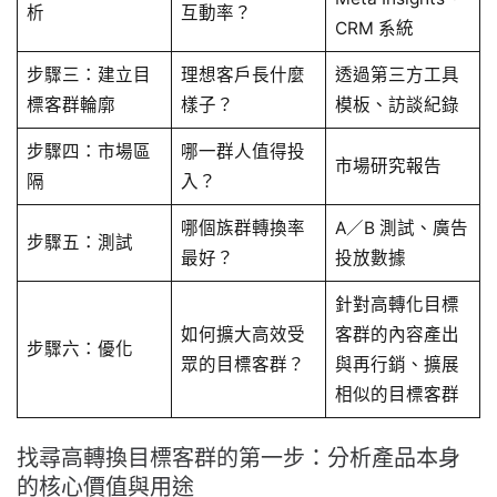
析
互動率？
CRM 系統
步驟三：建立目
理想客戶長什麼
透過第三方工具
標客群輪廓
樣子？
模板、訪談紀錄
步驟四：市場區
哪一群人值得投
市場研究報告
隔
入？
哪個族群轉換率
A／B 測試、廣告
步驟五：測試
最好？
投放數據
針對高轉化目標
如何擴大高效受
客群的內容產出
步驟六：優化
眾的目標客群？
與再行銷、擴展
相似的目標客群
找尋高轉換目標客群的第一步：分析產品本身
的核心價值與用途