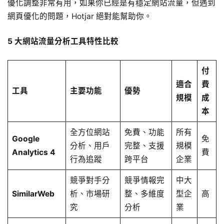
優化調整非常有用，如果你已經是有穩定網站流量，但遇到
網頁優化的問題，Hotjar 絕對能幫助你。
5 大網站流量分析工具特性比較
付
適合
費
工具
主要功能
優勢
規模
成
本
全方位網站
免費、功能
所有
Google
免
分析、用戶
完整、支援
規模
Analytics 4
費
行為追蹤
跨平台
企業
競爭對手分
競爭情報完
中大
SimilarWeb
析、市場研
整、多維度
型企
高
究
分析
業