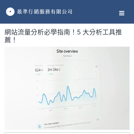
跳
MAI
至
MEN
主
要
網站流量分析必學指南！5 大分析工具推
內
薦！
容