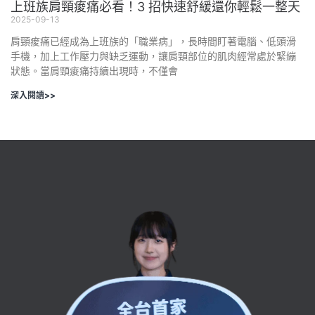
上班族肩頸痠痛必看！3 招快速舒緩還你輕鬆一整天
2025-09-13
肩頸痠痛已經成為上班族的「職業病」，長時間盯著電腦、低頭滑
手機，加上工作壓力與缺乏運動，讓肩頸部位的肌肉經常處於緊繃
狀態。當肩頸痠痛持續出現時，不僅會
深入閱讀>>