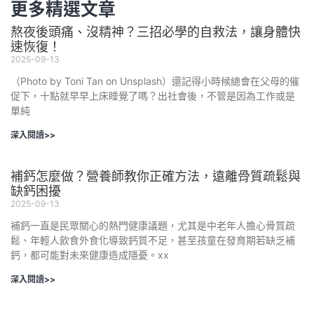
更多精選文章
熬夜後頭痛、沒精神？三招必學的自救法，讓身體快
速恢復！
2025-09-13
（Photo by Toni Tan on Unsplash）還記得小時候總會在父母的催
促下，十點就早早上床睡覺了嗎？出社會後，不管是因為工作或是
單純
深入閱讀>>
補鈣怎麼做？營養師教你正確方法，遠離骨質疏鬆與
缺鈣困擾
2025-09-13
補鈣一直是民眾關心的熱門健康議題，尤其是中老年人擔心骨質疏
鬆、年輕人飲食外食化導致鈣質不足，甚至孩童在發育期若缺乏補
鈣，都可能對未來健康造成隱憂。xx
深入閱讀>>